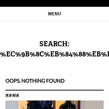
MENU
SEARCH:
%EC%9B%8C%EB%84%88%EB%
OOPS, NOTHING FOUND
更多阅读