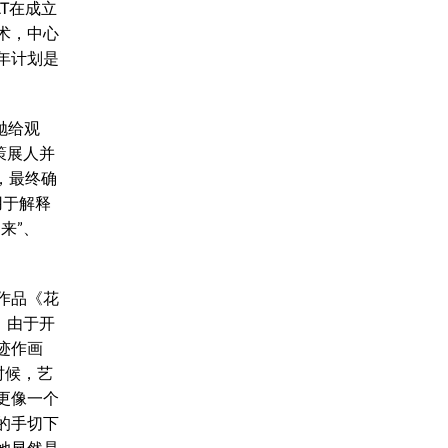
T在成立
术，中心
年计划是
抛给观
策展人并
，最终确
用于解释
来”、
作品《花
。由于开
迹作画
时候，艺
更像一个
的手切下
她显然是