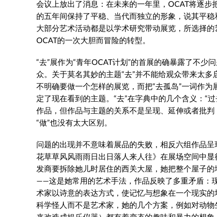
会议上放出了消息：在未来的一年里，OCAT将逐步把
的五年间保持了平稳、当代而独立的形象，说其平稳
大部分艺术活动都是以学术研究带动展览，所选择的
OCAT的一次大胆而冒险的转型。
“去”展作为“青年OCAT计划”的首展的确暴露了不
众。关于莫名其妙的主题“去”并不能给观众带来太
不明确要做一个怎样的展览，而把“去孤岛”一词作为
定了现在看到的主题。“去”在字典中的几个含义：“过去
作品，但作品与主题的关系不是呈现、延伸或者批判
“做”也没有太大区别。
问题的出现并不意味着展品的失败，相反六组作品呈
花草草风风雨雨日出日落人来人往》在展场空间中显
发商要拆除她儿时居住的西关大屋，她把整个屋子的
——这是她常用的艺术手法，作品反映了多重矛盾：
术家以诗意的表达方式，使记忆与想象在一个现实的
科学怪人而不是艺术家，她的几个方案，例如对动物
来改造成娱乐仪器）都有着变态的趣味和暴力的想象