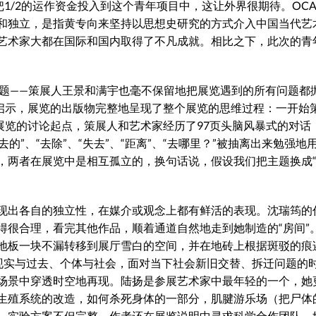
1/2的运作资金投入到这个青年项目中，这让外界很期待。OCA
和独立，是指黄专向来坚持以思想史研究的方式介入中国当代艺
艺术家大都在国际和国内取得了不凡成就。相比之下，此次的青
少问题——策展人王景和满宇也毫不保留地把展览遇到的所有问题都
多启示，展览的出版物完整地呈现了整个展览的思维过程：一开始
展览的讨论起点，策展人和艺术家经历了97页头脑风暴式的对话
的”、“去除”、“失去”、“距离”、“去哪里？”被抽离出来勉强地
，两者在展览中是相互孤立的，换句话说，假设我们把主题换成“
现出各自的独立性，在媒介或观念上都有鲜活的表现。沈瑞筠的
得很合理，看完其他作品，顺着通道自然地走到她制造的“房间”
地板一块不漏转移到展厅雪白的空间，并在地砖上根据斑驳的痕
现实与过去、个体与社会，面对当下社会新旧交替、拆迁问题的
场景中穿透时空地再现。陆扬是参展艺术家中最年轻的一个，她
生殖系统的改造，如何杀死身体的一部分，肌腱游乐场（把尸体
，实验方案不但完整，作者还在展览说明中寻求科学合作团队，