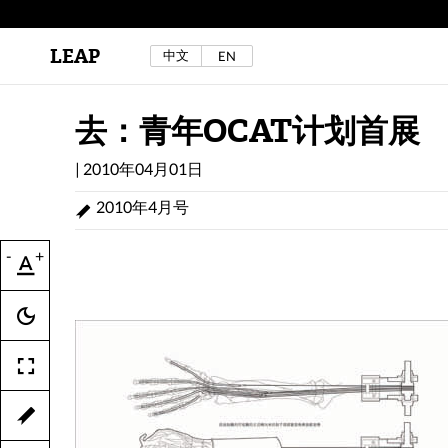
LEAP
中文
EN
区秀诒与陈侑汝，《噩梦摇摆》，2024年。
详见LEAP 2025 秋冬刊《下海游》
去：青年OCAT计划首展
|
2010年04月01日
2010年4月号
-
+