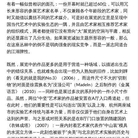
有着一幅似曾相识的面孔：一份开幕时就已超过60位，可以用冗
长来形容的参展艺术家名单，不仅兼顾各个年龄段的艺术家，同
时又能借以囊括不同的艺术媒介。可是好在展览的立意是呈现中
国当代艺术中的实验生态的一隅，并且由艺术家相互推荐艺术家
的组织模式，两者都使得它没有滑向“大”展览的空洞与平庸，相反
的还显露出了几分生动。如果展览诚如主题所形容的一般，那么
在这座丛林中的倒不是弱肉强食的现实竞争，而是一派志同道合
的江湖脾性。
既然，展览中的作品更多的是用于营造一种场域，以描述出生态
中的错综关系，也就难免会出现一些为人熟知的旧作，比如刘韡
的《看见的就是我的No.3》（2006）。而这件尺寸不大的“切割
物”的对面是徐震换名为“没顶公司”（MadeIn）之后制作的《金属
语言》（2010）——同样也是展过多次的系列中的一件小尺寸作
品。虽然，两位“中坚”艺术家的作品被安置在A厅入口甬道处，但
在此时，他们的重要性是可以勾连出“国美”以及上海、杭州两座城
市的实验艺术传统与基本力量，而非仅仅源于他们自身在艺术上
达到的声誉。与之形成对照关系的是在B厅门口放置的隋建国的
《衣钵成塔》（2007）：一座内封着艺术家代表作“中山装”模具
的水泥立方体——此刻也被嵌于“央美”与北京的艺术实验的历史与