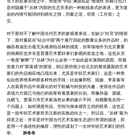
当下的双重语境之中。而使用“学院”渊源或是“地域性”的标注也只
是对隐藏于“丛林”内部的生态关系的一种粗线条式的表述，更为复
杂的内情可能琐碎到师生之情，同窗之谊，邻里（工作室）之
交。
对于那些不了解中国当代艺术的参观者来说，在缺少“向导”的情形
下，面对蔓延在“站台中国”两个展厅四处的数量众多的作品时，的
确容易滋生出毫无头绪身陷丛林的感觉，但草场地作为北京重要
的画廊区也并非是普通艺术爱好者们参观的首选之地，这也从另
一角度“解释”了“丛林”为什么会有一个如此超长展期的原因。而展
览着力对“群落感”的塑造，则让那些很少在北京的展览露面的艺术
家们的作品相应地凸现出来，尤其是年轻艺术家们，这是一种类
似自然界维系种群多样性的手段：比如像郭熙、陆扬、李富春等
人在装置作品中表露出的对于机械与科技的兴趣，使得在作品的
表现力方面已与他们的前辈有着显著的分别。而像孙逊、梁硕、
仇晓飞、贾霭力等艺术家虽然从事的媒介不同，却都聚焦在同一
个问题上：如何调度作品、空间与身体感官之间的联系，这也正
是一批年轻艺术家所关注新的实验趋向之一。所以说，“丛林”最为
得意之处：并非是对中国当代艺术实验生态进行所谓的描述，而
是用一个描述性的修辞，理性的谋划了一次对年轻艺术家们的托
举。
孙冬冬