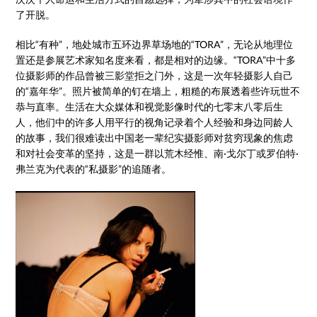
了开脱。
相比“有种”，地处城市五环边界草场地的“TORA”，无论从地理位
置还是参展艺术家知名度来看，都是相对的边缘。“TORA”中十多
位摄影师的作品曾被三影堂拒之门外，这是一次年轻摄影人自己
的“嘉年华”。照片被简单的钉在墙上，粗糙的布展透着些许玩世不
恭与直率。生活在大众媒体和视觉影像时代的七零末八零后生
人，他们中的许多人用平行的视角记录着个人经验和身边同龄人
的故事，我们很难读出中国老一辈纪实摄影师对贫穷现象的焦虑
和对社会变革的坚持，这是一群以荒木经惟、南·戈尔丁或罗伯特·
弗兰克为代表的“私摄影”的追随者。