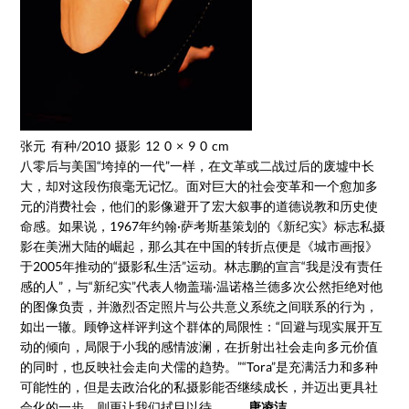
张元 有种/2010 摄影 12 0 × 9 0 cm
八零后与美国“垮掉的一代”一样，在文革或二战过后的废墟中长
大，却对这段伤痕毫无记忆。面对巨大的社会变革和一个愈加多
元的消费社会，他们的影像避开了宏大叙事的道德说教和历史使
命感。如果说，1967年约翰·萨考斯基策划的《新纪实》标志私摄
影在美洲大陆的崛起，那么其在中国的转折点便是《城市画报》
于2005年推动的“摄影私生活”运动。林志鹏的宣言“我是没有责任
感的人”，与“新纪实”代表人物盖瑞·温诺格兰德多次公然拒绝对他
的图像负责，并激烈否定照片与公共意义系统之间联系的行为，
如出一辙。顾铮这样评判这个群体的局限性：“回避与现实展开互
动的倾向，局限于小我的感情波澜，在折射出社会走向多元价值
的同时，也反映社会走向犬儒的趋势。”“Tora”是充满活力和多种
可能性的，但是去政治化的私摄影能否继续成长，并迈出更具社
会化的一步，则更让我们拭目以待。
唐凌洁