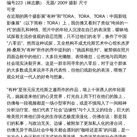
编号223（林志鹏） 无题/ 2009 摄影 尺寸
可变
在近期的两个摄影展“有种”和“TORA、TORA、TORA：中国新锐
影像展”（以下简称：TORA）上，我仿佛又看到了类似“垮掉的一
代”的面孔和神情。照片中的年轻人沉浸在自己的表演里，暧昧地
试探着主流价值观的容忍范围，只不过他们的名字，换作了中国
“八零后”。然而这种试探，又全然构不成尤伦斯艺术中心馆长杰罗
姆·桑斯为“有种”所作的序中提到的：“挑战和批判”。被禁锢在照片
四面边框中的他们，大多目光懒散、表情倦怠，公然地与四周的
社会现实决裂开来。这是一群非同寻常的八零后，对于这个群体
的大多数成员来说并不具代表性，但他们戏剧化的表演，喂饱了
观众对这一代人的好奇与想象。
“有种”是张元应尤伦斯之邀而作的作品，墙上十张诱人的年轻面
孔，娓娓道来他们的心灵世界，灯光自上而下打在他们的脸上，
仿佛每一段视频都是一场小型审判会，或是不慎闯入了一间精神
分析治疗室。他们代表了社会“边缘性”与个人主义的结合，巨大的
唯美照片将他们异化的生存状态极度浪漫化，仿佛在说：那是我
们的私事，与政治无关。边缘，被附加了更加私人化的潜台词，
仿佛无异于商品社会中每天都会遇到的“咖啡还是茶”的问题，是一
次次个人命运和生活方式的自愿选择，为牵涉其中的社会语境作