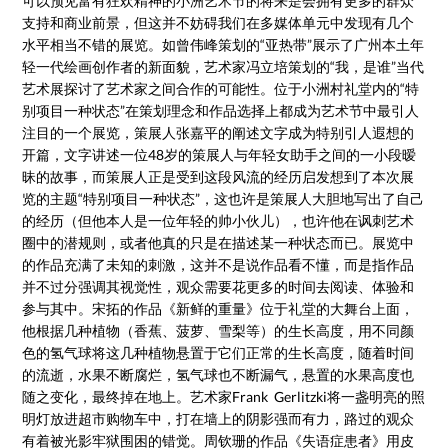
可以预见富有狂欢精神的小洲艺术节的将来是会拥有更多的群众
支持和商业前景，但这并不妨碍我们在多媒体单元中发现有几个
水平相当不错的展览。如曾伟峰策划的“亚热带”展示了广州本土年
轻一代绘画创作者的新面貌，艺术家冯立培策划的“我，是谁”当代
艺术展探讨了艺术家之间合作的可能性。位于小洲村礼堂内的“特
别项目一种状态”在策划理念和作品选择上都成为艺术节中最引人
注目的一个展览，策展人张嘉平的阐述文字成为特别引人遐想的
开篇，文字讲述一位48岁的策展人与年轻女助手之间的一小段暧
昧的故事，而策展人正是受到这段风流的经历启发想到了本次展
览的主题“特别项目一种状态”，这也许是策展人大胆地写出了自己
的经历（但他本人是一位年轻的帅小伙儿），也许他在讽刺艺术
圈中的潜规则，或者他真的只是在描述某一种状态而已。展览中
的作品充满了未知的刺激，这并不是说作品看不懂，而是指作品
并不过分强调其视觉性，观众需要花更多的时间去阅读、体验和
参与其中。宋拓的作品《新鲜的重量》位于礼堂的大舞台上面，
他根据几种植物（香蕉、菠萝、雪梨等）的生长高度，用不同颜
色的氢气球将这几种植物悬置于它们正常的生长高度，随着时间
的流逝，水果不断腐烂，氢气球也不断漏气，悬置的水果高度也
随之变化，最终掉在地上。艺术家Frank Gerlitzki将一盏明亮的照
明灯放进超市购物车中，打在墙上的阴影强而有力，路过的观众
有着被光影牢狱围困的错觉。周钦珊的作品《失语症患者》用皮