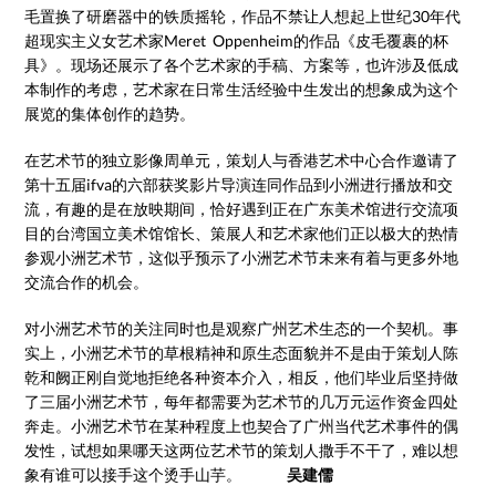
毛置换了研磨器中的铁质摇轮，作品不禁让人想起上世纪30年代
超现实主义女艺术家Meret Oppenheim的作品《皮毛覆裹的杯
具》。现场还展示了各个艺术家的手稿、方案等，也许涉及低成
本制作的考虑，艺术家在日常生活经验中生发出的想象成为这个
展览的集体创作的趋势。
在艺术节的独立影像周单元，策划人与香港艺术中心合作邀请了
第十五届ifva的六部获奖影片导演连同作品到小洲进行播放和交
流，有趣的是在放映期间，恰好遇到正在广东美术馆进行交流项
目的台湾国立美术馆馆长、策展人和艺术家他们正以极大的热情
参观小洲艺术节，这似乎预示了小洲艺术节未来有着与更多外地
交流合作的机会。
对小洲艺术节的关注同时也是观察广州艺术生态的一个契机。事
实上，小洲艺术节的草根精神和原生态面貌并不是由于策划人陈
乾和阙正刚自觉地拒绝各种资本介入，相反，他们毕业后坚持做
了三届小洲艺术节，每年都需要为艺术节的几万元运作资金四处
奔走。小洲艺术节在某种程度上也契合了广州当代艺术事件的偶
发性，试想如果哪天这两位艺术节的策划人撒手不干了，难以想
象有谁可以接手这个烫手山芋。
吴建儒