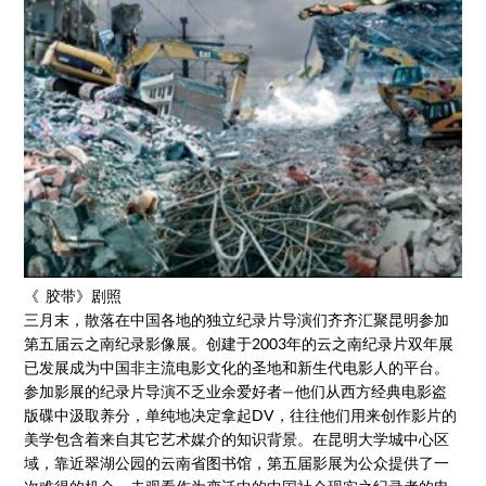
《 胶带》剧照
三月末，散落在中国各地的独立纪录片导演们齐齐汇聚昆明参加
第五届云之南纪录影像展。创建于2003年的云之南纪录片双年展
已发展成为中国非主流电影文化的圣地和新生代电影人的平台。
参加影展的纪录片导演不乏业余爱好者—他们从西方经典电影盗
版碟中汲取养分，单纯地决定拿起DV，往往他们用来创作影片的
美学包含着来自其它艺术媒介的知识背景。在昆明大学城中心区
域，靠近翠湖公园的云南省图书馆，第五届影展为公众提供了一