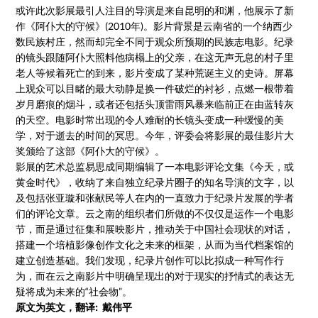
或许此次影展最引人注目的导演是来自昆明的和渊，他展示了新
作《阿仆大的守候》(2010年)。影片背景是云南省的一个纳西少
数民族村庄，然而却完全不同于观众所预期的民族志电影。纪录
的镜头跟随阿仆大照料他病榻上的父亲，在这无声无息的村子里
老人等候着死亡的到来，影片变成了某种荒诞主义的史诗。屏幕
上观众可以目睹的最大动静是换一件破烂的衬衫，点燃一根带着
岁月磨痕的烟斗，或者还包括头顶雷雨风暴来临前正在由蓝转灰
的天空。电影时常出现的令人难耐的长镜头变成一种缓慢的美
学，对于逝去的时间的冥思。今年，评委会将影展的最佳影片大
奖颁给了这部《阿仆大的守候》。
影展的艺术总监易思成同期编辑了一本电影评论文集《今天，或
黄金时代》，收纳了来自独立纪录片圈子的知名导演的文字，以
及包括张亚璇和张献民等人在内的一直致力于纪录片发展的学者
们的评论文章。云之南的组织者们所做的不仅仅是运作一个电影
节，而是通过征集和展映影片，推动关于中国社会现状的对话，
搭建一个培植影像创作文化之未来的框架，从而为当代档案馆的
建立创造基础。我们发现，纪录片创作可以比拟成一种写作行
为，而在云之南影片中明确呈现出的对于现实的抒情式的表达无
疑将成为未来的“社会物”。
原文为英文，翻译: 戴伟平