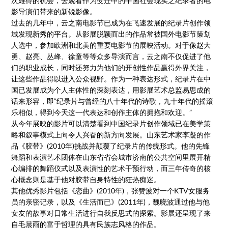
次难得的机会，去观看作为变迁中的中国社会现实之纪录者的电
影导演们带来的新锐影像。
过去的几年中，云之南电影节已成为在飞速发展的纪录片创作领
域发现新秀的平台。从影展脱颖而出的作品常被国外电影节策划
人选中，参加欧洲和北美的重要电影节的展映活动。对于像赵大
勇、赵亮、丛峰、徐童等等众多导演而言，云之南不仅促进了他
们的职业成长，同时还努力为他们的开创性作品赢得外界关注，
让这些作品得以进入公众视野。作为一种表达形式，纪录片在中
国已发展成为个人主体性的深刻表达，用影展艺术总监易思成的
话来形容，即“纪录片与曾经的八十年代的诗歌，九十年代的摇滚
乐相似，得到今天这一代表达和创作主体的拥抱和欢迎。”
从今年展映的影片可以清楚看到中国纪录片创作领域已在美学策
略和叙事模式上向令人兴奋的新方向发展。山东艺术家李凝的作
品《胶带》(2010年)挑战并颠覆了纪录片的传统形式。他的先锋
舞蹈和表演艺术团体在山东省省会城市济南的公共空间里展开精
心编排的舞蹈仪式以及表演性的艺术干预行动，而三年传奇的核
心概念则是基于他对胶带自身特性的狂热痴迷。
其他优秀影片包括《恋曲》(2010年)，张赞波对一个KTV女服务
员的亲密记录，以及《生活而已》(2011年)，魏晓波通过他与他
女友的故事对日常生活进行自我反思式的探索。影展还呈现了来
自毛晨雨的富于哲理的具有民族志风格的作品。