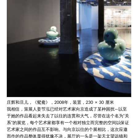
庄辉和旦儿，《鸳鸯》，2008年，装置，230 × 30 厘米
我相信，策展人姜节泓已经对艺术家向京造成了某种困扰—以至
于她的作品看起来失去了以往的连贯和大气，尽管在这个名为“关
系”的展览，每个艺术家都享有一个相对独立而完整的空间以保证
艺术家之间的作品互不影响。与向京以往的个展相比，这次应邀
而作的作品整体显得犹豫不决，展厅的一头是一架天文望远镜和