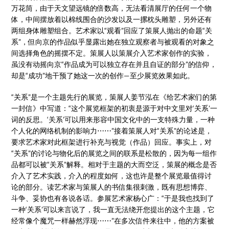
万花筒，由于天文望远镜的倍数高，无法看清展厅的任何一个物
体，中间摆放着以棉线围合的沙发以及一摞枕头雕塑，另外还有
两组身体雕塑组合。艺术家以“观看”回应了策展人抛出的命题“关
系”，但向京的作品似乎显露出她在独立观察者与被观看的对象之
间选择角色的摇摆不定。策展人以策展介入艺术家创作的实验，
虽没有动摇向京“作品成为可以独立存在并且自证的部分”的信仰，
却是“成功”地干预了她这一次的创作—至少展览效果如此。
“关系”是一个主题先行的展览，策展人姜节泓在《给艺术家们的第
一封信》中写道：“这个展览框架的初衷是源于对中文里对‘关系’一
词的反思。‘关系’可以用来形容中国文化中的一支特殊力量，一种
个人化的网络机制的影响力⋯⋯”接着策展人对“关系”的论述是，
要求艺术家对此框架进行补充与视觉（作品）回应。事实上，对
“关系”的讨论与物化后的展览之间的联系是松散的，因为每一组作
品都可以被“关系”解释。相对于主题的大而空泛，策展的概念是否
介入了艺术实践，介入的程度如何，这也许是整个展览最值得讨
论的部分。读艺术家与策展人的书信集很刺激，既有思想博弈、
斗争、妥协也有各说各话。参展艺术家杨心广：“于是我也找到了
一种‘关系’可以来言说了，我一直无法绕开您提出的这个主题，它
经常像个魔咒一样赫然浮现⋯⋯”在多次信件来往中，他的方案被