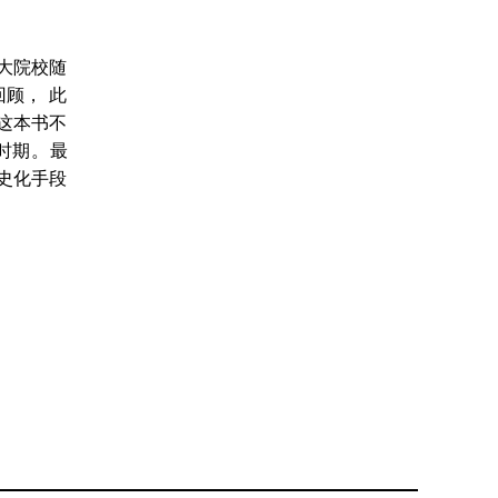
大院校随
顾， 此
这本书不
时期。最
史化手段