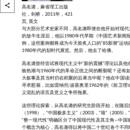
高名潞，麻省理工出版
社，剑桥，2011年，421
页, 英文
与大部分艺术史家不同，高名潞即便在他开始对现代
的放牛生涯后，他以1980年代早期《中国艺术新
例，这些案例都将成为今天脍炙人口的“85新潮”运
1980年代的划时代展览。然后，他去了哈佛。
高名潞曾经尝试将现代主义中“新的震撼”理论以及他
验热潮与1960年代的革命正统之间的断裂呢？还有
大叙事及其当时仍在积聚的后果当中呢？他在中国读
寻求慰藉，比如雷纳托·波基奥里1962年的《前卫
义混乱的语言及意义之争所拖累。
这些理论探索，从高名潞的研究生阶段开始，在随后的
（1998），“中国极多主义”（2003)，“墙”（200
“整一现代性”明确区分了中国现代性及其主角—中
个概念为核心，高名潞得以将中国二十世纪各个不同