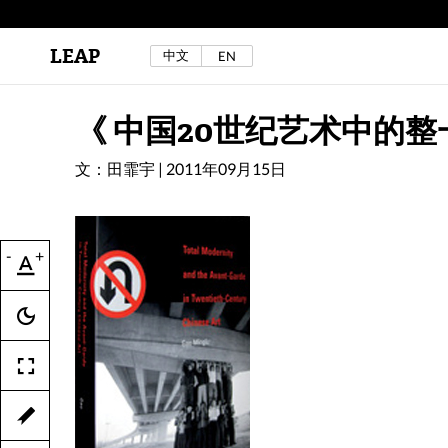
LEAP
中文
EN
区秀诒与陈侑汝，《噩梦摇摆》，2024年。
详见LEAP 2025 秋冬刊《下海游》
《 中国20世纪艺术中的
文：田霏宇
|
2011年09月15日
-
+