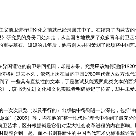
主义前卫进行理论化之前就已经隶属其中了。在结束了内蒙古的
闻报》研究员的身份四处奔走，从全国各地搜罗了众多青年前卫艺
动的重要基石。短短的几年后，他与别人共同策划了那场将中国艺
在异国遭遇的前卫带回祖国，却是未果。究竟应该如何理解1920
如何将刚过去不久，依然历历在目的中国1980年代嵌入西方现代
到了 一些具有直接性的文本，于是尝试从能观照此类文本的西方
理论》，该书为先进文化和文化实践者明确标记了位置，却并未受
一次次展览（以及平行的）出版物中得到进一步深化，包括“由内
5)，“意派”（2009）等，均在他的“整一现代性”理念中得到了最充分
国前卫艺术，区分根据就是它们对宏大社会改革进程的内在影响。
时期整合到一起。而本书则将新生的中国当代艺术史标准叙述置