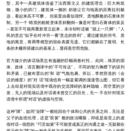
型，其中一具建筑体借鉴了法西斯主义 的建筑理念：巨大构筑
物，微小的拱门，建筑体一侧的 斜坡让它与地面的距离拉到极
远，看起来高不可攀， 但装置由看似强悍、质地酥脆的石膏体所
制。另一个 蜡质的粗糙变体歪斜翻倒—像是对雪白石膏体的策反
—甚至不可能再重新竖立起来，未冷却时还被 “踏上一只脚”：“人
民的意志”似乎在对冲另一番“意志的胜利”，通过建筑的符号、质
地的寓意，将两尊模型的宿命表露无遗。它们都躺在了瘦弱、长
条的木栅所搭建出的基座上，显得悬空而危险。
官方媒介的谈话场景总有迤逦的巨幅画卷衬托， 此间，殊异的国
体、政体，语言翻译中的“不可传达”， 不同的智力胸襟下的误判
和矛盾，已被布置出的“和 谐”气氛包裹。所以，李然营造的《会
议的难度》的“对 话”现场也有一幅蓝紫调的漫漫雪山图，但它看
上去却是对现实语境中既存的交流障碍的某种隐喻，而空置的沙
发，无人的现场以及对话者未曾交汇的目光，无一 不在针对现实
语境中所谓“对话”的虚假与空洞。
这种“障”，如同“业障”一般轮回在个体和公共的关系之间，无论是
父子的血统伦理，还是“双簧” 般的政治嘴脸，抑或是庙堂上的虚
假对话—假想的 “巧舌如簧”不可能变成真正的沟通之途—无疑都在
揭示作为“障”的一种先天性与必然性。更深层次来说，“个人的即