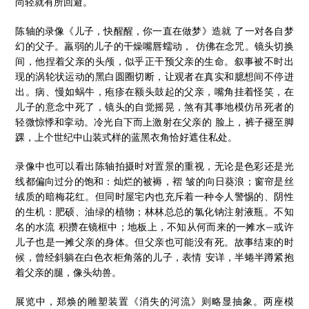
尚轻就有所回避。
陈轴的录像《儿子，快醒醒，你一直在做梦》造就 了一对各自梦
幻的父子。羸弱的儿子的干燥嘴唇蠕动， 仿佛在念咒。镜头切换
间，他捏着父亲的头颅，似乎正干预父亲的生命。叙事被不时出
现的涡轮状运动的黑白圆圈切断，让观者在真实和臆想间不停进
出。病、慢如蜗牛，疱疹在额头鼓起的父亲，嘴角挂着怪笑，在
儿子的意念中死了，镜头的自觉摇晃，煞有其事地模仿吊死者的
轻微惊悸和挛动。冷光自下而上激射在父亲的 脸上，裤子褪至脚
踝，上个世纪中山装式样的蓝黑衣角恰好遮住私处。
录像中也可以看出陈轴拍摄时对置景的重视，无论是色彩还是光
线都偏向过分的饱和：灿烂的被褥，褶 皱的向日葵浪；窗帘是丝
绒质的暗梅花红。但同时屋宅内也充斥着一种令人警惕的、阴性
的生机：肥硕、油绿的植物；林林总总的氯化钠注射液瓶。不知
名的水流 积攒在镜框中；地板上，不知从何而来的一摊水—或许
儿子也是一摊父亲的身体。但父亲也可能没有死。故事结束的时
候，曾经斜躺在白色衣柜角落的儿子，表情 安详，半蜷半蹲紧抱
着父亲的腿，像头幼兽。
展览中，郑焕的雕塑装置《消失的河流》则略显抽象。两座模