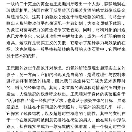
一块约二十克重的黄金被王思顺用牙咬出一个人形，静静地躺在
玻璃展柜里。法国作家于斯曼曾形容喝苦艾酒的感觉就像吮吸金
属纽扣似的。这其中的微妙之处在于制造轻微的幻觉。而将金子
咬出人形的举动似乎也像调配一方致幻剂，为冷金属赋予体温，
为象征财富与权力的黄金增添宗教色彩。同时，材料对象的用途
也已发生变化，它从其功能性中解放出来，成为一个纤弱的舞台
道具。这或许是现实主义的失败，它暗示了某种暴力与残缺的在
场。这也体现在一尊手捧被敲掉的头颅的人体石雕中，它同样来
源于艺术家的梦。
王思顺的这些作品以其对梦境、幻觉的解读显现出超现实主义的
影子，另一方面，它们的出现又是自觉的，是通过理性与控制来
进行选择和塑造的结果，因此我们很难将它们视为艺术家即时
的、瞬间的经验结晶。其间，对冒险的渴望和对情感的压制并行
发生，人性隐忍的残暴呼之欲出。王思顺对于身体的实验服务于
“认识你自己”这一经典哲学诉求，也遵从于质疑主体的目标。展览
最后是一张挂在小房间里的街景照片，与窗外的实景几乎一样。
它探索了镜像结构，以及超越时空概念的可能性。其中的玄机在
于一个在展览期间被刻意安排站在街边的男人。他在照片中形似
路人，却在现实里成为一尊沉默的活体雕塑，是一个特定时空位