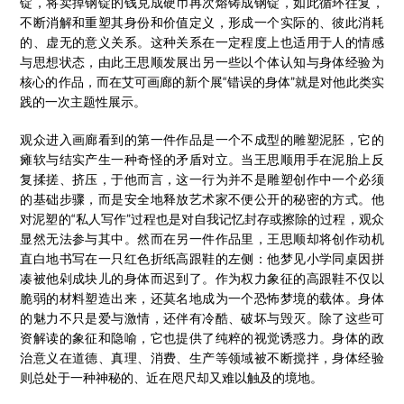
锭，将卖掉钢锭的钱兑成硬币再次熔铸成钢锭，如此循环往复，
不断消解和重塑其身份和价值定义，形成一个实际的、彼此消耗
的、虚无的意义关系。这种关系在一定程度上也适用于人的情感
与思想状态，由此王思顺发展出另一些以个体认知与身体经验为
核心的作品，而在艾可画廊的新个展“错误的身体”就是对他此类实
践的一次主题性展示。
观众进入画廊看到的第一件作品是一个不成型的雕塑泥胚，它的
瘫软与结实产生一种奇怪的矛盾对立。当王思顺用手在泥胎上反
复揉搓、挤压，于他而言，这一行为并不是雕塑创作中一个必须
的基础步骤，而是安全地释放艺术家不便公开的秘密的方式。他
对泥塑的“私人写作”过程也是对自我记忆封存或擦除的过程，观众
显然无法参与其中。然而在另一件作品里，王思顺却将创作动机
直白地书写在一只红色折纸高跟鞋的左侧：他梦见小学同桌因拼
凑被他剁成块儿的身体而迟到了。作为权力象征的高跟鞋不仅以
脆弱的材料塑造出来，还莫名地成为一个恐怖梦境的载体。身体
的魅力不只是爱与激情，还伴有冷酷、破坏与毁灭。除了这些可
资解读的象征和隐喻，它也提供了纯粹的视觉诱惑力。身体的政
治意义在道德、真理、消费、生产等领域被不断搅拌，身体经验
则总处于一种神秘的、近在咫尺却又难以触及的境地。