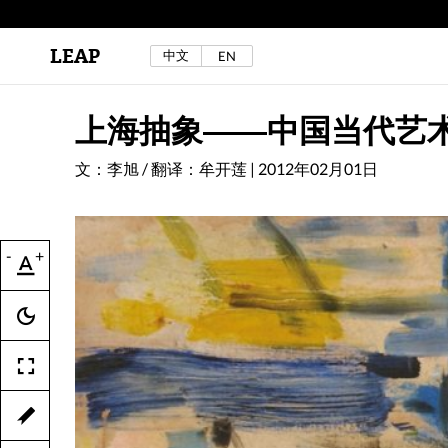
LEAP
中文
EN
区秀诒与陈侑汝，《噩梦摇摆》，2024年。
详见LEAP 2025 秋冬刊《下海游》
上海抽象——中国当代艺
文：李旭 / 翻译：牟开莲
|
2012年02月01日
-
+