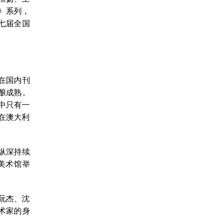
》系列，
七届全国
在国内刊
酿成熟。
中只有一
在澳大利
纵深持续
美术馆举
阮杰、沈
术家的身