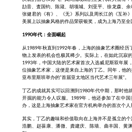
劼音、査国钧、陈箴、胡项城、刘亚平、徐龙森、余
张健君的《有》、《无》系列以及周长江的《互补》
美展上以抽象风格的作品荣获银奖，成为上海乃至全
1990年代：全面崛起
从1989年秋直到1992年春，上海的抽象艺术圈
物上发表的机会也极其稀少。实际上，在如此沉寂
1993年，中国大陆的艺术家首次入选威尼斯双年展
位抽象艺术家，这便是来自上海的丁乙。同年，他的
亚布里斯班举办的“首届亚太地区当代艺术三年展”。
丁乙的成就其实可以回溯到1980年代中期，那时
开掘的能力令人叹服。1989年，他还参加了在中国
办，这是上海抽象艺术家在官方机构举办的首次个人
其实，丁乙的趣味和价值取向在上海并不是孤立的个
浩鹏、赵葆康、潘微、龚建庆、陈墙、曲丰国、黄