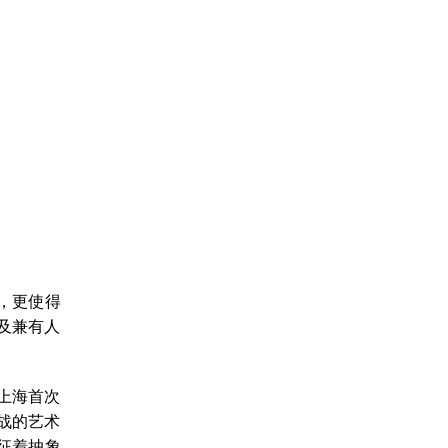
，更使得
及兼有人
是上海首次
战的艺术
征着抽象