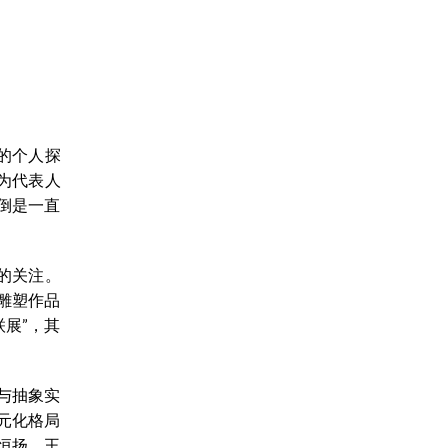
的个人探
为代表人
倒是一直
的关注。
的雕塑作品
展”，其
与抽象实
元化格局
恒扬、王