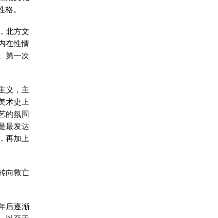
性格。
，北方文
内在性情
、第一次
实主义，主
美术史上
文艺的氛围
是最发达
，再加上
转向救亡
。
年后逐渐