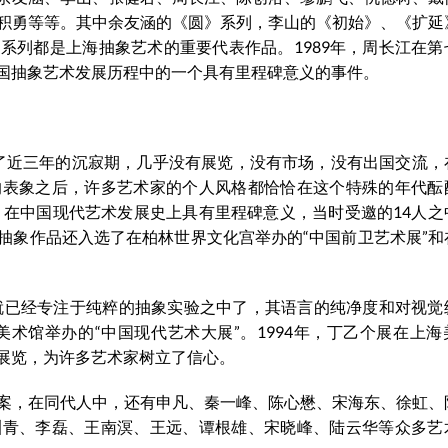
积勇等等。其中余友涵的《圆》系列，李山的《初始》、《扩延
系列都是上海抽象艺术的重要代表作品。1989年，周长江在第
国抽象艺术发展历程中的一个具有里程碑意义的事件。
经历了近三年的沉寂期，几乎没有展览，没有市场，没有出国交流，
的表象之后，许多艺术家的个人风格都恰恰在这个特殊的年代酝
，在中国现代艺术发展史上具有里程碑意义，当时受邀的14人之
抽象作品还入选了在柏林世界文化宫举办的“中国前卫艺术展”和
他就已经专注于纯粹的抽象实验之中了，其语言的纯净度和对视觉
美术馆举办的“中国现代艺术大展”。1994年，丁乙个展在上海
展览，为许多艺术家树立了信心。
案，在同代人中，还有申凡、秦一峰、陈心懋、宋海东、徐虹、
渊青、李磊、王南溟、王远、谭根雄、宋晓峰、陆云华等众多艺