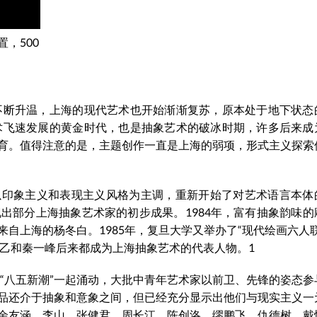
，500
论不断升温，上海的现代艺术也开始渐渐复苏，原本处于地下状态
艺术飞速发展的黄金时代，也是抽象艺术的破冰时期，许多后来成
育。值得注意的是，主题创作一直是上海的弱项，形式主义探索
，以印象主义和表现主义风格为主调，重新开始了对艺术语言本体
呈现出部分上海抽象艺术家的初步成果。1984年，富有抽象韵味
自上海的杨冬白。1985年，复旦大学又举办了“现代绘画六人联
丁乙和秦一峰后来都成为上海抽象艺术的代表人物。1
的“八五新潮”一起涌动，大批中青年艺术家以前卫、先锋的姿态参
品还介于抽象和意象之间，但已经充分显示出他们与现实主义一
余友涵、李山、张健君、周长江、陈创洛、缪鹏飞、仇德树、戴