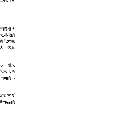
海市的地图
大规模的
的艺术家
达，这其
起步，后来
艺术话语
正面的示
家经常受
象作品的