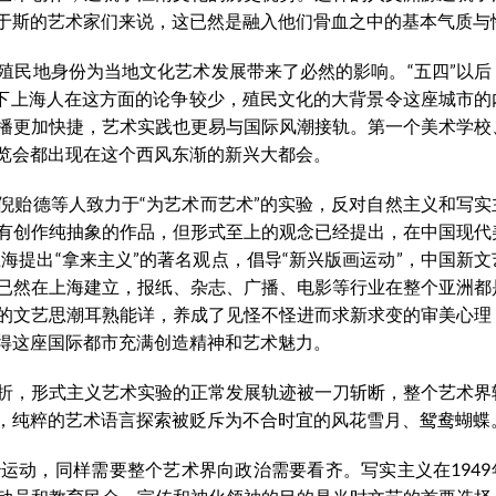
于斯的艺术家们来说，这已然是融入他们骨血之中的基本气质与
殖民地身份为当地文化艺术发展带来了必然的影响。“五四”以后
之下上海人在这方面的论争较少，殖民文化的大背景令这座城市的
播更加快捷，艺术实践也更易与国际风潮接轨。第一个美术学校
览会都出现在这个西风东渐的新兴大都会。
琹、倪贻德等人致力于“为艺术而艺术”的实验，反对自然主义和写
有创作纯抽象的作品，但形式至上的观念已经提出，在中国现代
上海提出“拿来主义”的著名观点，倡导“新兴版画运动”，中国新
已然在上海建立，报纸、杂志、广播、电影等行业在整个亚洲都
的文艺思潮耳熟能详，养成了见怪不怪进而求新求变的审美心理
得这座国际都市充满创造精神和艺术魅力。
折，形式主义艺术实验的正常发展轨迹被一刀斩断，整个艺术界
，纯粹的艺术语言探索被贬斥为不合时宜的风花雪月、鸳鸯蝴蝶
运动，同样需要整个艺术界向政治需要看齐。写实主义在1949