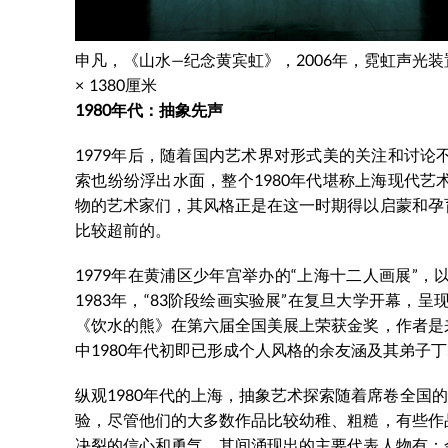
申凡，《山水—纪念黄宾虹》，2006年，霓虹声光装置
× 1380厘米
1980年代：抽象先声
1979年后，随着国内艺术界对形式美的关注和讨
索也纷纷浮出水面，整个1980年代堪称上海现代
物的艺术家们，其风格正是在这一时期得以启蒙和孕
比较超前的。
1979年在黄浦区少年宫举办的“上海十二人画展”
1983年，“83阶段绘画实验展”在复旦大学开幕，
《饮水的熊》在第六届全国美展上荣获金奖，作者是来
中1980年代初即已形成个人风格的余友涵及其弟子
纵观1980年代的上海，抽象艺术探索随着席卷全国
验，尽管他们的大多数作品比较幼稚、粗糙，有些作
决裂的信心和勇气。其间涌现出的主要代表人物有：