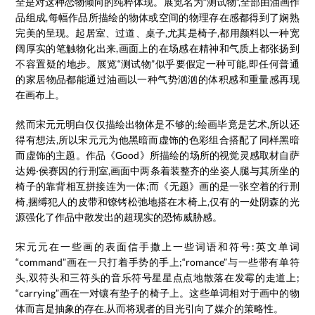
全是对这种恋物倾向的纯粹体现。展览名为“测试物”,全部由油画作
品组成,每幅作品所描绘的物体或空间的物理存在感都得到了娴熟
完美的呈现。起居室、过道、桌子,尤其是椅子,都用颜料以一种宽
阔厚实的笔触物化出来,画面上的在场感在精神和气质上都张扬到
不容置疑的地步。展览“测试物”似乎要假定一种可能,即任何普通
的家居物品都能通过油画以一种气势汹汹的体积感和重量感再现
在画布上。
然而宋元元明白仅仅描绘出物体是不够的;绘画毕竟是艺术,所以还
得有想法,所以宋元元为他黑暗而虚饰的色彩组合搭配了同样黑暗
而虚饰的主题。作品《Good》所描绘的场所的视觉灵感取材自萨
达姆·侯赛因的行刑室,画面中两条着装整齐的坐姿人腿与其所坐的
椅子的靠背相互拼接连为一体;而《无题》画的是一张空着的行刑
椅,捆缚犯人的皮带和镣铐松弛地搭在木椅上,仅有的一处阴森的光
源强化了作品中散发出的超现实的恐怖威胁感。
宋元元在一些画的表面信手撒上一些词语和符号:英文单词
“command”画在一只打着手势的手上;“romance”与一些带有单符
头,双符头和三符头的音乐符号星星点点地散落在发霉的走道上;
“carrying”画在一对镶有垫子的椅子上。这些单词相对于画中的物
体而言是抽象的存在,从而将观者的目光引向了媒介的策略性。