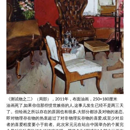
《测试物之二》（局部），2011年，布面油画，250×180厘米
油画死了,如果你信那些愤世嫉俗的人,这事儿发生已经不是两三天
了。但绘画之所以存在的原因也有很多,大部分都涉及对物的迷恋,
即对物理存在物的热衷超过了对非物理实存物的喜爱,或至少对后
者的喜爱程度要小于前者。此次宋元元在站台中国举办的个展完