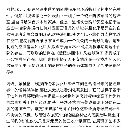
同样,宋元元创造的画中世界的物理秩序的矛盾扰乱了其中的完整
性。例如,《测试物之一》表面上呈现了一个资产阶级家庭的起居
室,里面满是深色的木制家具。但是一道钢铁台阶却凭空地横于居
室当中,台阶并没有任何对应画面语境的功能,并且似乎是异在的自
然法则决定着台阶的形制,这些法则既使之可以不靠外力支撑地浮
在空中,也使台阶逐渐收窄直至成为一个尖锐的三角形尖端。这里
制造的空间偏差如此巨大,以至于如果不经指点则很难察觉这个台
阶的存在。而刚刚的法则在《蓝橙多面体》又被颠倒了,家具成了
不合情理的存在。咖啡桌和坐椅令人不安地浮在一个模糊的蓝色
居室空间中,而悬浮其上的蓝橙格子的多面体却成为了合乎逻辑的
存在。
词语、象征物、残损的物体以及那些画在刻意营造出来的物理世
界中的怪异漂浮物,都让人无从咀嚼消化其意图。它们摒弃了基于
平淡的物理环境的审美逻辑—在对物的迷恋过程中拔高了作为物
的绘画和关于物的绘画,而基于平淡环境的审美逻辑则正好处在二
者的缝隙当中。展览“测试物”充满了悖论,这些矛盾导致展览产生
不协调的气氛。尽管这次展览中的绘画题材让人感觉乏味沉重,不
过“测试物”也仅仅只是宋元元的第三次个展而已,它展现了艺术家