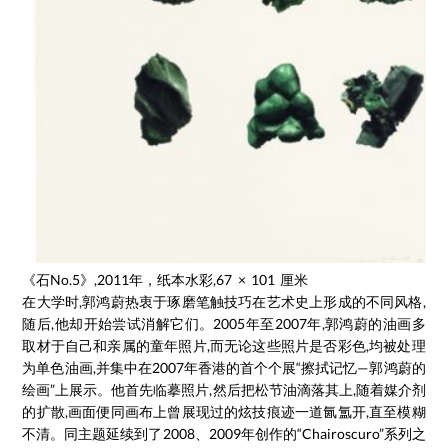
《石No.5》,2011年，纸本水彩,67 × 101 厘米
在大学时,郭鸿蔚热衷于琢磨笔触技巧在艺术史上形成的不同风格,
随后,他却开始尝试消解它们。2005年至2007年,郭鸿蔚的油画多
取材于自己和亲属的童年照片,而无论这些照片是否彩色,均被处理
为单色油画,并集中在2007年香港的首个个展“擦拭记忆—郭鸿蔚的
绘画”上展示。他首先临摹照片,然后把松节油滴落其上,随着媒介剂
的扩散,画面便同画布上曾展现过的炫技痕迹一道氤氲开,直至模糊
不清。同主题延续到了2008、2009年创作的“Chairoscuro”系列之