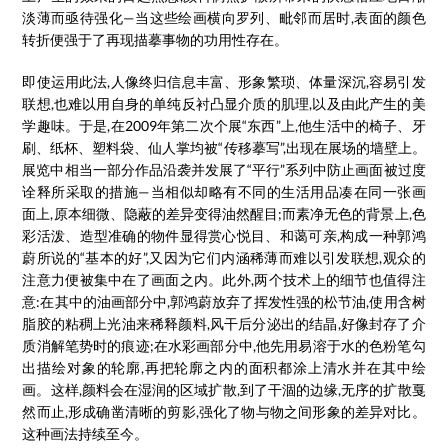
淡薄而亟待强化—当这些绘画横向罗列、毗邻而居时,表面的颜色
转折便强于了再现描摹事物的功用性存在。
即使运用此法,人像终归信息丰富、形象繁琐、体量深沉,容易引发
联想,也难以用自身的单纯反衬凸显介质的肌理,以及由此产生的美
学趣味。于是,在2009年第二次个展“东西”上,他生活中的椅子、牙
刷、纸杯、塑料袋、仙人掌均被“传移摹写”,出现在展场的墙壁上。
展览中相当一部分作品沿袭并发展了“平行”系列中防止画面被过度
诠释所采取的措施—当相似却略有不同的生活用品凑在同一张画
面上,原本细微、隐蔽的差异变得油然醒目;而素净无色的背景上,色
彩活泼、造型准确的物件显得赏心悦目、和蔼可亲,构成一种郭鸿
蔚所说的“基本的好”,又因为它们内涵稀薄而难以引发联想,观众的
注意力便被集中在了画面之内。此外,两个技术上的细节也值得注
意:在其中的油画部分中,郭鸿蔚放弃了挥发性强的松节油,使用含树
脂胶的粘稠上光油来稀释颜料,风干后分泌出的结晶,好像封存了介
质消解笔势时的痕迹;在水彩画部分中,他先用易溶于水的色粉笔勾
出描绘对象的轮廓,再把轮廓之内的面积都涂上清水并在其中绘
画。这样,颜料会在湿润的区域扩散,到了干涸的边缘,无序的扩散戛
然而止,形成确凿清晰的剪影,强化了物与物之间形象的差异对比。
这种画法持续至今。