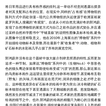
将日常用品进行具有秩序感的排列,这一举动不经意间透露出摆弄
者对其支配和占有的位置。在现实中,同样的“占有感”在博物馆的
陈列方式中四处弥漫—现代公共博物馆的兴起便源于欧洲富裕家
庭罗列私人搜藏的“奇观室”。自述从小对自然充满好奇的郭鸿蔚,
发现了自然博物馆的展览方式与自己之前作品的形式契合,并且通
过采样自然科学图书中“平铺直叙”的说明性图像及标本绘画,避免
从图像中过度榨取意义。他在2010年上海展出的“博物馆”系列中
开始描绘动物标本及骨骼,而在最新个展“收集者”中,动物、植物和
矿石标本的水彩画几乎占据了所有的展览空间。
郭鸿蔚并没有在这个题材中放大媒介剂肆意挥洒的特性,反而更加
追求一种节制。如果说,“博物馆”系列中的《生物No.6》中形形色
色的猫头鹰还保留着早期使绘画变成“污渍”的意图,那么,新近展出
的鸟类标本画作,远远望去显得更为冷静和布满细节,甚至略有丢勒
《野兔》的兴味,只有画面近在咫尺时,润泽的细微之处才呼之欲
出。这种视觉差异在矿石标本的绘画中更为突出:冰冷刚硬的矿石
标本细部在他笔下甚至透露出了天鹅绒般的质感。愈发隐晦的、
偶然发生的细节减淡了对形象的破坏,艺术家的意图羞怯地藏匿于
绘画的细节之中。也许,郭鸿蔚的绘画的精髓只为耐心的注视者服
务,但我们也能看出,在新展中,描绘对象的表征复杂和引人入胜的程