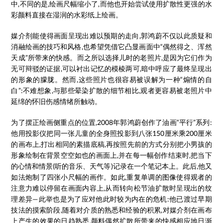
中,不同的是,绘画尺幅缩小了,而他也开始尝试使用扩散性更强的水
彩颜料直接在湿润的水彩纸上绘画。
媒介剂能使得画面呈现出难以预期的走向,郭鸿蔚不仅以此质疑和
消融绘画的技巧和风格,也希望凭借它凸显画面中“偶然得之、浑然
天成”所带来的快感。而之所以选择儿时的老照片,是因为它们作为
无可辩驳的证据,可以衬出记忆的模棱两可,暗中呼应了最终呈现出
的形象的朦胧。然而,这些照片也很容易被误解为一种“煽情的自
白”:不难想象,与那些晕染扩散的细节相比,观者更容易被老照片中
延绵的怀旧伤感情绪所触动。
为了摆正绘画侧重点的位置,2008年郭鸿蔚创作了油画“平行”系列:
他用投影仪把同一张儿童的全身照投影到八张150厘米乘200厘米
的画布上,打出相同的素描底稿,再按照先前的方式分别把小男孩的
形象绘制在背景空空如也的画面上,并在每一幅创作结束时,把当下
的心情和情景(听的音乐、天气等)记录在一个笔记本上。此后,他又
如法炮制了四张小尺幅的画作。如此,重复单调的图像使得观者的
注意力难以停留在画面内容上,从而转向松节油扩散时呈现出的纹
理差异—此举也是为了应对他此时较为内在的危机:他已渡过早期
技法的摸索阶段,随着对介质的熟悉和经验的积累,对媒介剂在画布
上产生的效果的日趋熟悉,颜料偶然扩散所带来的快感相应地日渐