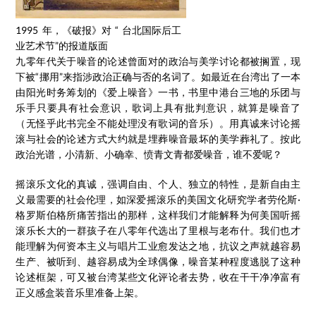
1995 年，《破报》对 “ 台北国际后工
业艺术节”的报道版面
九零年代关于噪音的论述曾面对的政治与美学讨论都被搁置，现
下被“挪用”来指涉政治正确与否的名词了。如最近在台湾出了一本
由阳光时务筹划的《爱上噪音》一书，书里中港台三地的乐团与
乐手只要具有社会意识，歌词上具有批判意识，就算是噪音了
（无怪乎此书完全不能处理没有歌词的音乐）。用真诚来讨论摇
滚与社会的论述方式大约就是埋葬噪音最坏的美学葬礼了。按此
政治光谱，小清新、小确幸、愤青文青都爱噪音，谁不爱呢？
摇滚乐文化的真诚，强调自由、个人、独立的特性，是新自由主
义最需要的社会伦理，如深爱摇滚乐的美国文化研究学者劳伦斯·
格罗斯伯格所痛苦指出的那样，这样我们才能解释为何美国听摇
滚乐长大的一群孩子在八零年代选出了里根与老布什。我们也才
能理解为何资本主义与唱片工业愈发达之地，抗议之声就越容易
生产、被听到、越容易成为全球偶像，噪音某种程度逃脱了这种
论述框架，可又被台湾某些文化评论者去势，收在干干净净富有
正义感盒装音乐里准备上架。