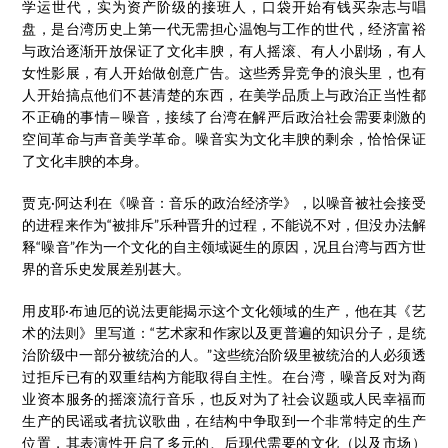
学运世代，实为资产阶级的接班人，口袋开始有钱买杂志与唱
盘，是台湾历史上第一代无需担心温饱与工作的世代，经济富裕
与政治逐渐开放保证了文化丰腴，有人摇滚、有人小剧场，有人
女性影展，有人开始做创意广告。这些秀异竞争的浪头里，也有
人开始搞点他们不甚清楚的东西，在美学品质上与政治正当性都
不正确的事情—噪音，接续了台湾在解严后政治社会需要刺激的
空间革命与声音美学革命。噪音实为文化丰腴的剩余，恰恰保证
了文化丰腴的本身。
贾克·阿达利在《噪音：音乐的政治经济学》，以噪音被社会接受
的进程来作为“被排斥”乐种晋升的过程，不能说不对，但没办法解
释“噪音”作为一个文化的自主领域诞生的原因，况且台湾与西方世
界的音乐史发展差别甚大。
用皮耶·布迪厄的说法更能揭示这个文化领域的生产，他在其《艺
术的法则》里写道：“艺术家和作家以及更普遍的知识分子，是统
治阶级中一部分被统治的人。”这些统治阶级里被统治的人必须透
过拒斥已有的双重结构方能取得自主性。在台湾，噪音反对为商
业资本服务的摇滚流行音乐，也反对为了社会议题或人民幸福而
生产的民谣或者抗议歌曲，在结构中争取到一个非常特定的生产
位置，其表演性开启了多元的、后现代需要的文化（以及市场）