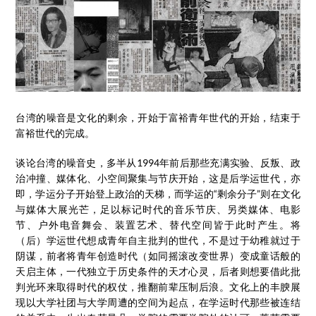
台湾的噪音是文化的剩余，开始于富裕青年世代的开始，结束于
富裕世代的完成。
谈论台湾的噪音史，多半从1994年前后那些充满实验、反叛、政
治冲撞、媒体化、小空间聚集与节庆开始，这是后学运世代，亦
即，学运分子开始登上政治的天梯，而学运的“剩余分子”则在文化
与媒体大展光芒，足以标记时代的音乐节庆、另类媒体、电影
节、户外电音舞会、装置艺术、替代空间皆于此时产生。将
（后）学运世代想成青年自主批判的世代，不是过于幼稚就过于
阴谋，前者将青年创造时代（如同摇滚改变世界）变成童话般的
天启主体，一代独立于历史条件的天才心灵，后者则想要借此批
判光环来取得时代的权仗，推翻前辈压制后浪。文化上的丰腴展
现以大学社团与大学周遭的空间为起点，在学运时代那些被连结