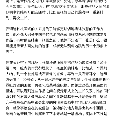
览上，这些作品之间的关系就会发生变化，原本看似稳固的秩序
会再次重组。换句话说，在“空地”这个展览上，那些作品之间的看
似明晰的结构可能会随时，比如在张慧自己的脑海中，重新排
列、再次生长。
强调这种根茎式的关系是为了能够更贴切地描述张慧的工作方
式，他不像大部分中国当代艺术的画家那样成系列地制作或复制
作品，有时候在结束一张画之前，他并不知道下一张是什么，很
可能是重新去画先前的这张，或者无法预料地跳到另一个形象上
去了。
但在长征空间的现场，张慧还是谨慎地把作品为展览分成了若干
组，每一组内的作品都埋伏了一条生长的脉络，比如从一个浮雕
人物，到一个被处理成石膏像的肖像，再到一只石膏耳朵，这组
叫做“听”；又例如，从一摊水洼中的波纹与倒影，生长出曲曲折折
霓虹灯管的形象，再变化成某种编织物。而越过这些形象层面的
描述，可以看到这些作品之间在视觉形式上的生长关系，比如“听”
系列中的石膏人像与耳朵之间的跳跃是基于一块彩色斑痕。这些
几乎在每张作品中都会出现的斑痕使绘画中的“再现”无法隐藏自
身，就像事物会在其被侵蚀、被溶解的地方暴露出其本来面目，
绘画在这些斑痕中透露出了它本来就是一场虚构，实际上它只是