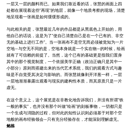
一层又一层的颜料而已。如果我们靠近看的话，张慧的画面上四
处都在展现着这些“再现”的地层，就像一个地质考察的现场，清楚
地呈现着一张画是如何缓缓形成的。
与此相关的是，张慧最近几年的作品都是从黑底色上开始的，用
他自己的话说，这是为了“使自己清楚自己是在一个已有的、非空
无的基础上进行工作”。当一张画布不是空无而必须被觉知为一片
空地—与空无不同的是，空地本身就是一个实在物—的时候，绘画
就有了可信赖的前提了。当然，这个已有的基础更是指我们置身
其中的那个视觉制度，一个依据美学正确（政治正确只是其中一
小部分）原则而搭建出来的当代艺术系统，我们的观看方式与趣
味是不自觉受其决定与影响的。而张慧就像剥开洋葱一样，一层
一层地渐渐暴露出观看与现实的建构性本质，而其原质只是一片
虚无。
在这个意义上，这个展览是在非教化地告诉我们，并没有所谓“铁
一般的事实”，也并没有那个叫做“绘画”的刻板事物，一切都只是
一个生成与消隐的过程，但对此的知性认识则必须基于对那个空
地般的画布经验领会—只有充分经验存在，才能深刻理解虚无。
鲍栋