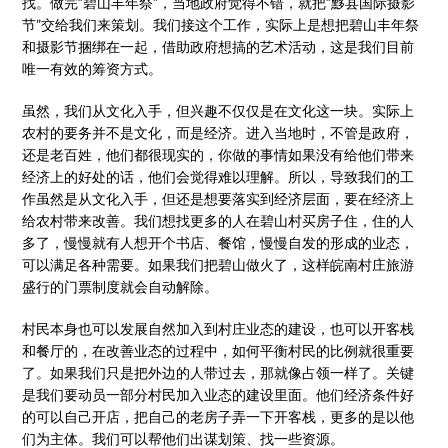
找。做完“碧山丰年祭”，当地政府觉得不错，就把“黟县国际摄影
节”交给我们来策划。我们接这个工作，实际上是想把碧山丰年祭
和摄影节捆绑在一起，借助政府想搞的艺术活动，这是我们目前
唯一有效的筹资方式。
虽然，我们从文化入手，但兴趣不仅仅是在文化这一块。实际上
农村的要务并不是文化，而是经济。进入当地时，不管是政府，
还是老百姓，他们都很现实的，你做的事情如果没有给他们带来
经济上的好处的话，他们会觉得难以理解。所以，导致我们的工
作虽然是从文化入手，但还是想要落实到经济层面，要在经济上
给农村带来改善。我们想找更多的人在碧山村买房子住，住的人
多了，慢慢就有人想开个书店、餐馆，慢慢自发的形成的业态，
可以满足各种需要。如果我们把碧山做火了，这样皖南村庄旅游
盛行的门票制度就会自动解除。
村民本身也可以发展自然加入到村庄业态的建设，也可以开客栈
和餐厅的，在改善业态的过程中，如何平衡村民的比例就很重要
了。如果我们只是把外边的人带过去，那就像占领一样了。关键
是我们要动员一部分村民加入业态的建设里面。他们经济条件好
的可以自己开店，把自己的老房子弄一下开客栈，更多的是以他
们为主体。我们可以帮他们出谋划策、找一些资源。