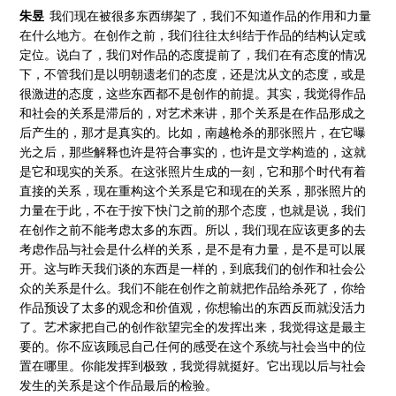
朱昱
我们现在被很多东西绑架了，我们不知道作品的作用和力量
在什么地方。在创作之前，我们往往太纠结于作品的结构认定或
定位。说白了，我们对作品的态度提前了，我们在有态度的情况
下，不管我们是以明朝遗老们的态度，还是沈从文的态度，或是
很激进的态度，这些东西都不是创作的前提。其实，我觉得作品
和社会的关系是滞后的，对艺术来讲，那个关系是在作品形成之
后产生的，那才是真实的。比如，南越枪杀的那张照片，在它曝
光之后，那些解释也许是符合事实的，也许是文学构造的，这就
是它和现实的关系。在这张照片生成的一刻，它和那个时代有着
直接的关系，现在重构这个关系是它和现在的关系，那张照片的
力量在于此，不在于按下快门之前的那个态度，也就是说，我们
在创作之前不能考虑太多的东西。所以，我们现在应该更多的去
考虑作品与社会是什么样的关系，是不是有力量，是不是可以展
开。这与昨天我们谈的东西是一样的，到底我们的创作和社会公
众的关系是什么。我们不能在创作之前就把作品给杀死了，你给
作品预设了太多的观念和价值观，你想输出的东西反而就没活力
了。艺术家把自己的创作欲望完全的发挥出来，我觉得这是最主
要的。你不应该顾忌自己任何的感受在这个系统与社会当中的位
置在哪里。你能发挥到极致，我觉得就挺好。它出现以后与社会
发生的关系是这个作品最后的检验。