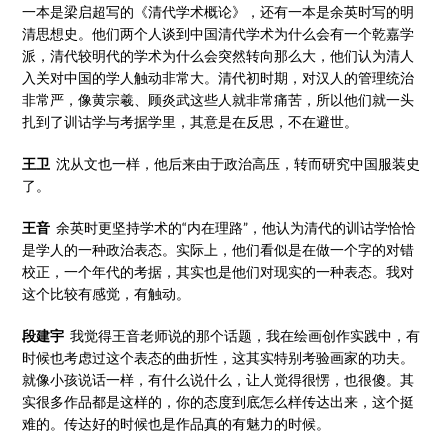
一本是梁启超写的《清代学术概论》，还有一本是余英时写的明
清思想史。他们两个人谈到中国清代学术为什么会有一个乾嘉学
派，清代较明代的学术为什么会突然转向那么大，他们认为清人
入关对中国的学人触动非常大。清代初时期，对汉人的管理统治
非常严，像黄宗羲、顾炎武这些人就非常痛苦，所以他们就一头
扎到了训诂学与考据学里，其意是在反思，不在避世。
王卫
沈从文也一样，他后来由于政治高压，转而研究中国服装史
了。
王音
余英时更坚持学术的“内在理路”，他认为清代的训诂学恰恰
是学人的一种政治表态。实际上，他们看似是在做一个字的对错
校正，一个年代的考据，其实也是他们对现实的一种表态。我对
这个比较有感觉，有触动。
段建宇
我觉得王音老师说的那个话题，我在绘画创作实践中，有
时候也考虑过这个表态的曲折性，这其实特别考验画家的功夫。
就像小孩说话一样，有什么说什么，让人觉得很愣，也很傻。其
实很多作品都是这样的，你的态度到底怎么样传达出来，这个挺
难的。传达好的时候也是作品真的有魅力的时候。