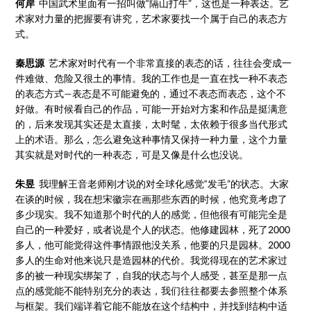
何岸
中国武术里面有一招叫做“隔山打牛”，这也是一种表达。艺
术家对力量的把握要有讲究，艺术家要找一个属于自己的表态方
式。
秦思源
艺术家对时代有一个非常直接的表态的话，往往会变成一
件难做、危险又很土的事情。我的工作也是一直在找一种不表态
的表态方式—表态是不可能避免的，通过不表态而表态，这个不
好做。有时候看自己的作品，可能一开始对方案和作品是挺满意
的，后来发现其实还是太直接，太时髦，太依赖于很多当代形式
上的术语。那么，怎么避免这种事情又保持一种力量，这个力量
其实就是对时代的一种表态，可是又像是什么也没说。
朱昱
我理解王音老师刚才说的对全球化感觉“发毛”的状态。大家
在谈的时候，我在想宋徽宗在画那些东西的时候，他究竟考虑了
多少现实。我不知道那个时代的人的感觉，但他很有可能完全是
自己的一种爱好，或者说是个人的状态。他修建园林，死了2000
多人，他可能觉得这件事情跟他没关系，他要的只是园林。2000
多人的生命对他来说只是造园林的代价。我觉得现在的艺术家过
多的被一种现实绑架了，自我的状态与个人感受，甚至是那一点
点的感觉能不能特别充分的表达，我们往往都要去参照整个体系
与框架。我们端详着它能不能放在这个结构中，并找到结构中适