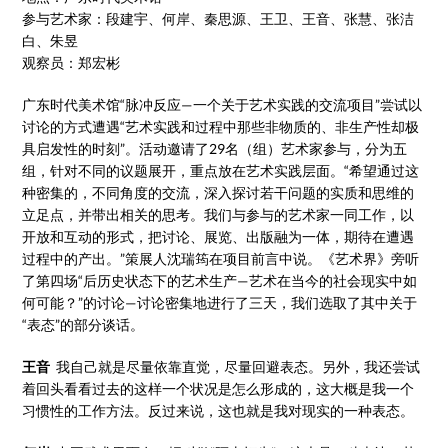
参与艺术家：段建宇、何岸、秦思源、王卫、王音、张慧、张洁
白、朱昱
观察员：郑宏彬
广东时代美术馆“脉冲反应—一个关于艺术实践的交流项目”尝试以
讨论的方式遭遇“艺术实践和过程中那些非物质的、非生产性却极
具启发性的时刻”。活动邀请了29名（组）艺术家参与，分为五
组，针对不同的议题展开，重点放在艺术实践层面。“希望通过这
种密集的，不同角度的交流，深入探讨若干问题的实质和思维的
立足点，并带出相关的思考。我们与参与的艺术家一同工作，以
开放和互动的形式，把讨论、展览、出版融为一体，期待在遭遇
过程中的产出。”策展人沈瑞筠在项目前言中说。《艺术界》旁听
了第四场“后历史状态下的艺术生产—艺术在当今的社会现实中如
何可能？”的讨论—讨论密集地进行了三天，我们选取了其中关于
“表态”的部分谈话。
王音
我自己就是尽量依靠直觉，尽量回避表态。另外，我还尝试
着回头看看过去的这样一个状况是怎么形成的，这大概是我一个
习惯性的工作方法。反过来说，这也就是我对现实的一种表态。