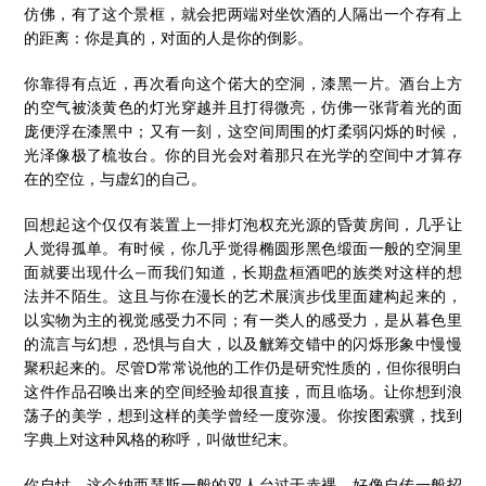
仿佛，有了这个景框，就会把两端对坐饮酒的人隔出一个存有上
的距离：你是真的，对面的人是你的倒影。
你靠得有点近，再次看向这个偌大的空洞，漆黑一片。酒台上方
的空气被淡黄色的灯光穿越并且打得微亮，仿佛一张背着光的面
庞便浮在漆黑中；又有一刻，这空间周围的灯柔弱闪烁的时候，
光泽像极了梳妆台。你的目光会对着那只在光学的空间中才算存
在的空位，与虚幻的自己。
回想起这个仅仅有装置上一排灯泡权充光源的昏黄房间，几乎让
人觉得孤单。有时候，你几乎觉得椭圆形黑色缎面一般的空洞里
面就要出现什么—而我们知道，长期盘桓酒吧的族类对这样的想
法并不陌生。这且与你在漫长的艺术展演步伐里面建构起来的，
以实物为主的视觉感受力不同；有一类人的感受力，是从暮色里
的流言与幻想，恐惧与自大，以及觥筹交错中的闪烁形象中慢慢
聚积起来的。尽管D常常说他的工作仍是研究性质的，但你很明白
这件作品召唤出来的空间经验却很直接，而且临场。让你想到浪
荡子的美学，想到这样的美学曾经一度弥漫。你按图索骥，找到
字典上对这种风格的称呼，叫做世纪末。
你自忖，这个纳西瑟斯一般的双人台过于赤裸，好像自传一般招