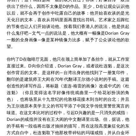
供出了些什么，因而不太像是D的作品。至少，D在让观众认识他
以后，就不会再于创作中吐露自己的故事：他开始喜欢谈的是光
天化日的文本，喜欢从符码里面再度找出符码。艺术家之后蹿红
的节奏也让人们开始谈论他。按着我们香港人的说法，他是供起
什么鬼仔吧—文气一点的说法是，他大概有一幅像是Dorian Gray
一般的全身画像—像是某种镜像力比多，赋予了公众谈论他的欲
望。
你约了D在咖啡厅见面，他只在颈上简单加了条丝巾，就从工作室
直接过来。D向你介绍道，Dorian Gray，或者说杜连魁，是这次
创作背后的文本。是这样的—台湾出身的他找到了一册复印件，
翻印的是建筑师王大闳在70年代翻译王尔德小说时的手稿。这篇
创造性的译写作品，将标题《道连·格雷的画像》改成中式的《杜
连魁》（你且觉得这名字好像传统戏曲里一个给花衫扮演的角
色），也将场景从十九世纪的伦敦移花接木到当时的台北；并且
为王尔德原本美学主义的书写平添了中国文学传统里警世寓言的
味道。在这文本比对的过程中，引起D兴趣的是一只消失的戒指：
Dorian的戒指并没有在王大闳的中文翻译里出场。但，据说，他
的手稿有一段临将出版才抽掉的描写，而在这段高度象征化的东
方式自白中，杜连魁取下他那枚带碎钻的玛瑙戒指，并从白金环