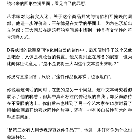
绕出来的圆形空洞里面，看见自己的罪愆。
艺术家对此着实入迷，关于这个商品拜物与情欲相互掩映的局
部。他进一步评价道，王尔德是在文学的平面上，为角色形塑出
立体感；王大闳却在建筑师的空间感中找到一种具有文学性的符
号演绎方式。
D将戒指的欲望空间转化到自己的创作中，后来便制作了这个又像
是吧台，又像是梳妆台的装置。他又提到正在筹备的展览，也为
此向你征询意见，“是不是要将王大闳这个文本提出来呢？”
你没有直接回答，只说，“这件作品很赤裸，也很坦白”。
你说着这句话的同时，在想的是另一个问题。这种文本研究看似
展示了他的聪慧，但其中真正标注的传记般的自我，却反而静待
在不显眼的边上。你们后来也聊到了另一个艺术家在11岁时看了
幅抽象画后开始喜欢同性的故事，还有一些有关自传性艺术的种
种虚实问题。
“是第三次有人用赤裸形容这件作品了”，他进一步好奇你为什么也
会这样说。