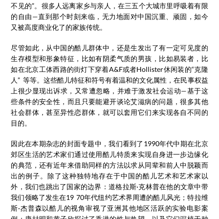
不见的”。很多人远离家乡与亲人，在三五个大城市里呼吸着有限
的自由—直到那个时刻来临，无力地面对中国沉重、顽固，如今
又被高度商业化了的家族传统。
尽管如此，从中国的酷儿群体中，还是生发出了有一定可见度的
生存模型和形象特征，比如有阴柔气质的男孩，比如易装者，比
如在北京工体西路的街灯下穿着A&F或者Hollister休闲装的“克隆
人” 等等。这些酷儿特征和符号有着温和的文化属性，在民事权益
上很少显现出诉求，又常遭忽略，并难于激发社会运动—基于这
些条件的安全性，而且只要能避开谈论艾滋病的问题，很多其他
社会群体，甚至异性恋群体，就可以套用它们来实现各自不同的
目的。
因此在本期杂志的封面专题中，我们看到了1990年代中期在北京
郊区生活的艺术家们通过使用酷儿特质来实现自身进一步边缘化
的典范，还有近年来借助同样的方法以求从同辈和前人中脱颖而
出的例子。除了这种独特地存在于中国的酷儿艺术和艺术家以
外，我们也跳出了国家的边界：道格拉斯·克林普在他的文章中带
我们领略了发生在19 70年代纽约艺术界周遭的酷儿风光；特拉维
斯·杰普森以酷儿的视角审视了亚洲其他地区活跃的实验电影案
例；康喆明和黄子欣探讨了香港的性与热望，以及它们深植于种