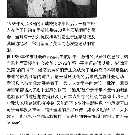
1969年6月28日的示威冲突结束以后，一群年轻
人在位于纽约克里斯托弗街53号的石墙酒吧外聚
会。当时有一系列抗议和暴乱发生于这家酒吧及
其周边地区，它们塑造了美国同志权益运动的雏
形。
自1980年代末社会政治运动失败以来，激进的浪潮偃旗息鼓，转
向温和而缓慢的社会改革；1992年邓小平南巡讲话以后，在“致富
光荣”的口号下，经济发展和消费主义成为了通向充满不确定性的
未来的最为可靠的道路。这一系列变化的后果就是将社会运动、
意识形态与文化发展略置于一旁，人文学科的建设、批评、观察
与坚守都陷入了近乎迟滞的状态，“酷儿”这个悬于学术云端的概念
也就很难通过思想传播触及到它本该生存的社会与群体土壤—那
些无法以现金兑现的“妄谈”又能留下多少社会影响呢？也承蒙可口
可乐当年投入重金、铺天盖地的产品宣传，如今谈起“酷儿”，大多
数人，也包括不少同志和拉拉，首先想到的是“酷儿”饮料，而不是
“queer”。