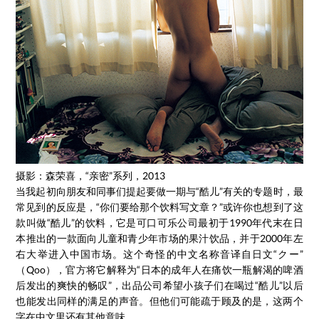
摄影：森荣喜，“亲密”系列，2013
当我起初向朋友和同事们提起要做一期与“酷儿”有关的专题时，最
常见到的反应是，“你们要给那个饮料写文章？”或许你也想到了这
款叫做“酷儿”的饮料，它是可口可乐公司最初于1990年代末在日
本推出的一款面向儿童和青少年市场的果汁饮品，并于2000年左
右大举进入中国市场。这个奇怪的中文名称音译自日文“クー”
（Qoo），官方将它解释为“日本的成年人在痛饮一瓶解渴的啤酒
后发出的爽快的畅叹”，出品公司希望小孩子们在喝过“酷儿”以后
也能发出同样的满足的声音。但他们可能疏于顾及的是，这两个
字在中文里还有其他意味。