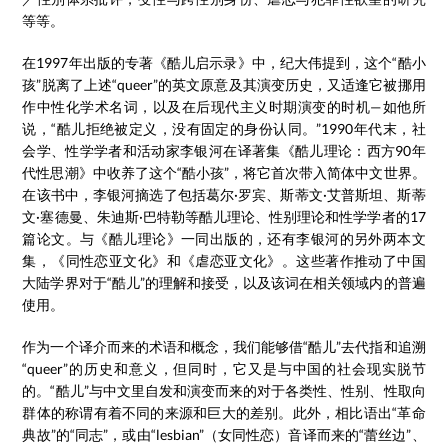
等等。
在1997年出版的专著《酷儿启示录》中，纪大伟提到，这个“酷小
孩”脱离了上述“queer”的英文原意及其演变历史，又适逢它被挪用
作中性化学术名词，以及在后现代主义时期演变的时机—如他所
说，“酷儿拒绝被定义，没有固定的身份认同。”1990年代末，社
会学、性学学者和活动家李银河在译著集《酷儿理论：西方90年
代性思潮》中收养了这个“酷小孩”，将它首次带入简体中文世界。
在该书中，李银河摘选了包括葛尔·罗宾、斯蒂文·艾普斯坦、斯蒂
文·塞德曼、朱迪斯·巴特勒等酷儿理论、性别理论和性学学者的17
篇论文。与《酷儿理论》一同出版的，还有李银河的另外两本文
集，《同性恋亚文化》和《虐恋亚文化》。这些著作推动了中国
大陆学界对于“酷儿”的理解和接受，以及该词在相关领域内的普遍
使用。
作为一个译介而来的术语和概念，我们能够借“酷儿”去代指和追溯
“queer”的历史和意义，但同时，它又是与中国的社会现实脱节
的。“酷儿”与中文里自发和演变而来的对于各类性、性别、性取向
群体的称谓有着不同的来源和巨大的差别。此外，相比语出“革命
典故”的“同志”，或由“lesbian”（女同性恋）音译而来的“蕾丝边”、