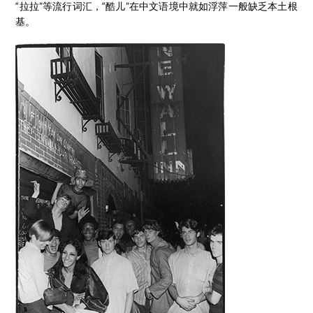
“拉拉”等流行词汇，“酷儿”在中文语境中就如浮萍一般缺乏本土根
基。