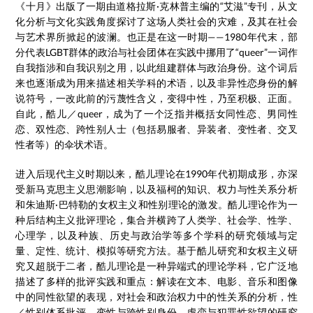
《十月》出版了一期由道格拉斯·克林普主编的“艾滋”专刊，从文
化分析与文化实践角度探讨了这场人类社会的灾难，及其在社会
与艺术界所掀起的波澜。也正是在这一时期——1980年代末，部
分代表LGBT群体的政治与社会团体在实践中挪用了“queer”一词作
自我指涉和自我识别之用，以此组建群体与政治身份。这个词后
来也逐渐成为用来描述相关学科的术语，以及非异性恋身份的解
说符号，一改此前的污蔑性含义，变得中性，乃至积极、正面。
自此，酷儿／queer，成为了一个泛指并概括女同性恋、男同性
恋、双性恋、跨性别人士（包括易服者、异装者、变性者、交叉
性者等）的伞状术语。
进入后现代主义时期以来，酷儿理论在1990年代初期成形，亦深
受新马克思主义思潮影响，以及福柯的知识、权力与性关系分析
和朱迪斯·巴特勒的女权主义和性别理论的激发。酷儿理论作为一
种后结构主义批评理论，集合并横跨了人类学、社会学、性学、
心理学，以及种族、历史与政治学等多个学科的研究领域与定
量、定性、统计、模拟等研究方法。基于酷儿研究和女权主义研
究又超脱于二者，酷儿理论是一种异端式的理论学科，它广泛地
描述了多样的批评实践和重点：解读在文本、电影、音乐和图像
中的同性欲望的表现，对社会和政治权力中的性关系的分析，性
／性别体系批评，变性与跨性别身份、虐恋与犯罪性欲望的研究