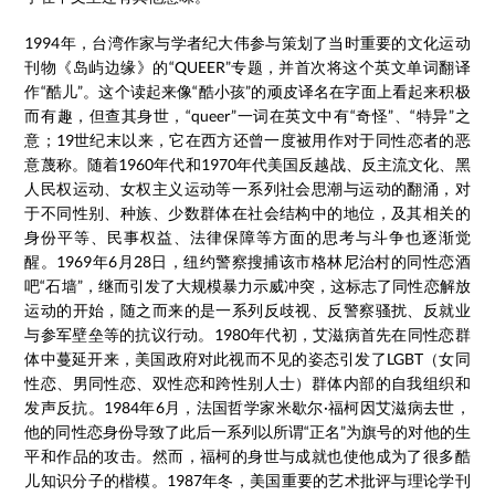
1994年，台湾作家与学者纪大伟参与策划了当时重要的文化运动
刊物《岛屿边缘》的“QUEER”专题，并首次将这个英文单词翻译
作“酷儿”。这个读起来像“酷小孩”的顽皮译名在字面上看起来积极
而有趣，但查其身世，“queer”一词在英文中有“奇怪”、“特异”之
意；19世纪末以来，它在西方还曾一度被用作对于同性恋者的恶
意蔑称。随着1960年代和1970年代美国反越战、反主流文化、黑
人民权运动、女权主义运动等一系列社会思潮与运动的翻涌，对
于不同性别、种族、少数群体在社会结构中的地位，及其相关的
身份平等、民事权益、法律保障等方面的思考与斗争也逐渐觉
醒。1969年6月28日，纽约警察搜捕该市格林尼治村的同性恋酒
吧“石墙”，继而引发了大规模暴力示威冲突，这标志了同性恋解放
运动的开始，随之而来的是一系列反歧视、反警察骚扰、反就业
与参军壁垒等的抗议行动。1980年代初，艾滋病首先在同性恋群
体中蔓延开来，美国政府对此视而不见的姿态引发了LGBT（女同
性恋、男同性恋、双性恋和跨性别人士）群体内部的自我组织和
发声反抗。1984年6月，法国哲学家米歇尔·福柯因艾滋病去世，
他的同性恋身份导致了此后一系列以所谓“正名”为旗号的对他的生
平和作品的攻击。然而，福柯的身世与成就也使他成为了很多酷
儿知识分子的楷模。1987年冬，美国重要的艺术批评与理论学刊