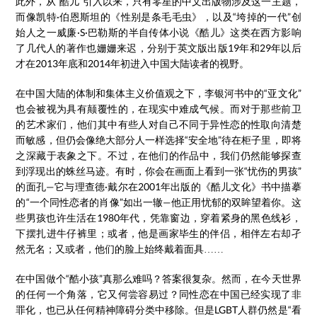
此外，从“酷儿”引入以来，只有零星的中文出版物涉及这一主题，
而像凯特·伯恩斯坦的《性别是条毛毛虫》，以及“垮掉的一代”创
始人之一威廉·S·巴勒斯的半自传体小说《酷儿》这类在西方影响
了几代人的著作也姗姗来迟，分别于英文版出版19年和29年以后
才在2013年底和2014年初进入中国大陆读者的视野。
在中国大陆的体制和集体主义价值观之下，李银河书中的“亚文化”
也会被视为具有颠覆性的，在现实中难成气候。而对于那些前卫
的艺术家们，他们其中有些人对自己不同于异性恋的性取向清楚
而敏感，但仍会像绝大部分人一样选择“安全地”待在柜子里，即将
之深藏于表象之下。不过，在他们的作品中，我们仍然能够探查
到浮现出的蛛丝马迹。有时，你会在画面上看到一张“忧伤的男孩”
的面孔—它与理查德·戴尔在2001年出版的《酷儿文化》书中描摹
的“一个同性恋者的肖像”如出一辙—他正用忧郁的双眸望着你。这
些男孩也许生活在1980年代，凭靠窗边，穿着紧身的黑色线衫，
下摆扎进牛仔裤里；或者，他是画家毕生的伴侣，相伴左右却孑
然无名；又或者，他们的脸上始终戴着面具……
在中国做个“酷小孩”真那么难吗？答案很复杂。然而，在今天世界
的任何一个角落，它又何尝容易过？同性恋在中国已经实现了非
罪化，也已从任何精神障碍分类中移除。但是LGBT人群仍然是“看