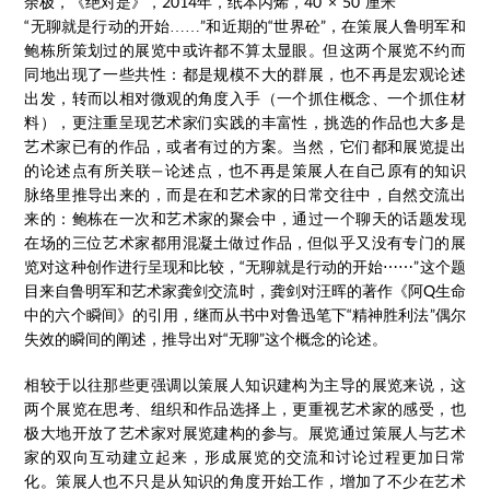
余极，《绝对是》，2014年，纸本丙烯，40 × 50 厘米
“无聊就是行动的开始……”和近期的“世界砼”，在策展人鲁明军和
鲍栋所策划过的展览中或许都不算太显眼。但这两个展览不约而
同地出现了一些共性：都是规模不大的群展，也不再是宏观论述
出发，转而以相对微观的角度入手（一个抓住概念、一个抓住材
料），更注重呈现艺术家们实践的丰富性，挑选的作品也大多是
艺术家已有的作品，或者有过的方案。当然，它们都和展览提出
的论述点有所关联—论述点，也不再是策展人在自己原有的知识
脉络里推导出来的，而是在和艺术家的日常交往中，自然交流出
来的：鲍栋在一次和艺术家的聚会中，通过一个聊天的话题发现
在场的三位艺术家都用混凝土做过作品，但似乎又没有专门的展
览对这种创作进行呈现和比较，“无聊就是行动的开始⋯⋯”这个题
目来自鲁明军和艺术家龚剑交流时，龚剑对汪晖的著作《阿Q生命
中的六个瞬间》的引用，继而从书中对鲁迅笔下“精神胜利法”偶尔
失效的瞬间的阐述，推导出对“无聊”这个概念的论述。
相较于以往那些更强调以策展人知识建构为主导的展览来说，这
两个展览在思考、组织和作品选择上，更重视艺术家的感受，也
极大地开放了艺术家对展览建构的参与。展览通过策展人与艺术
家的双向互动建立起来，形成展览的交流和讨论过程更加日常
化。策展人也不只是从知识的角度开始工作，增加了不少在艺术