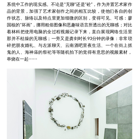
系统中工作的现实感。不论是“无聊”还是“砼”，作为并置艺术家作
品的背景，加强了艺术家创作之间的相互比较，使他们各自的创
作状态、脉络以及特点里更加细微的区别，变得可见、可感：廖
国核的“坏画”，挪用粗俗图像和恶趣味语言所透出的无聊感；对比
着林科把使用电脑的全过程视频记录下来，直白展现网络生活里
那并不枯燥的无聊感；一旁又是龚剑时长93分钟的录像：非常琐
碎把朋友婚礼、与左派聊天、云南酒吧里夜生活、一个在街上抓
鬼的人、海神庙的祭祀等等随机拍下的觉得有意思的视频素材，
串烧在一起⋯⋯