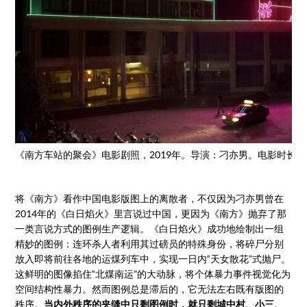
《南方车站的聚会》电影剧照，2019年。导演：刁亦男。电影时长：
将《南方》看作中国电影版图上的离散者，不仅因为刁亦男曾在
2014年的《白日焰火》里言说过中国，更因为《南方》抛弃了那
一类言说方式的图例生产逻辑。《白日焰火》成功地绘制出一组
精妙的图例：连环杀人者利用其过磅员的特殊身份，将碎尸分别
放入即将前往各地的运煤列车中，实现一日内“天女散花”式抛尸。
这鲜明的图像掐住“北煤南运”的大动脉，将个体暴力事件视觉化为
空间结构性暴力。然而图例总是滞后的，它无法左右既有版图的
秩序。
当内外秩序的夹缝中只剩图例时，就只剩城中村、小三、