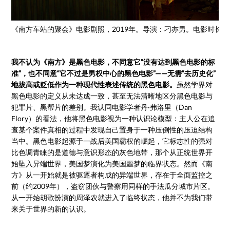
《南方车站的聚会》电影剧照，2019年。导演：刁亦男。电影时长：
我不认为《南方》是黑色电影
，不同意它“没有达到黑色电影的标
准”，也不同意“它不过是男权中心的黑色电影”
——无需“去历史化”
地拔高或贬低作为一种现代性表述传统的黑色电影。
虽然学界对
黑色电影的定义从未达成一致，甚至无法清晰地区分黑色电影与
犯罪片、黑帮片的差别。我认同电影学者丹·弗洛里（Dan
Flory）的看法，他将黑色电影视为一种认识论模型：主人公在追
查某个案件真相的过程中发现自己置身于一种压倒性的压迫结构
当中。黑色电影起源于一战后美国霸权的崛起，它标志性的强对
比色调青睐的是道德与意识形态的灰色地带，那个从正统世界开
始坠入异端世界，美国梦演化为美国噩梦的临界状态。然而《南
方》从一开始就是被驱逐者构成的异端世界，存在于全面监控之
前（约2009年），盗窃团伙与警察用同样的手法瓜分城市片区。
从一开始胡歌扮演的周泽农就进入了临终状态，他并不为我们带
来关于世界的新的认识。