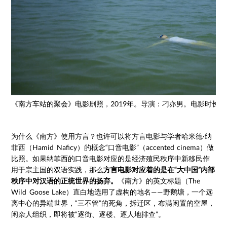
《南方车站的聚会》电影剧照，2019年。导演：刁亦男。电影时长：
为什么《南方》使用方言？也许可以将方言电影与学者哈米德·纳
菲西（Hamid Naficy）的概念“口音电影”（accented cinema）做
比照。如果纳菲西的口音电影对应的是经济殖民秩序中新移民作
用于宗主国的双语实践，那么
方言电影对应着的是在“大中国”内部
秩序中对汉语的正统世界的扬弃。
《南方》的英文标题（The
Wild Goose Lake）直白地选用了虚构的地名——野鹅塘，一个远
离中心的异端世界，“三不管”的死角，拆迁区，布满闲置的空屋，
闲杂人组织，即将被“逐街、逐楼、逐人地排查”。