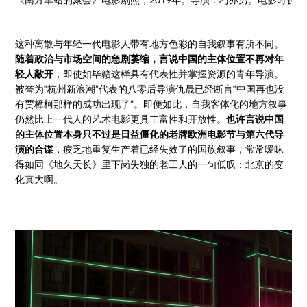
这种离散与年轻一代电影人带有地方色彩的自我叙事有所不同。
随着政治与市场空间的急剧萎缩，言说中国的主体位置不再对年
轻人敞开
，即使如毕赣这样具有代表性并掌握资源的青年导演。
被誉为“杭州新浪潮”代表的八零后导演仇晟已经断言“中国再也没
有贾樟柯那样的成功出现了”。即便如此，自我客体化的地方叙事
仍然比上一代人的艺术电影更具丰富性和开放性。
也许言说中国
的主体位置本身只不过是日益僵化的老牌欧洲电影节与第六代导
演的合谋
，疲乏地重复生产着已经失效了的国族叙事，常常暧昧
得如同《地久天长》里下岗失独的老工人的一句低叹：北京的变
化真大啊。