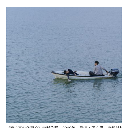
《南方车站的聚会》电影剧照，2019年。导演：刁亦男。电影时长：