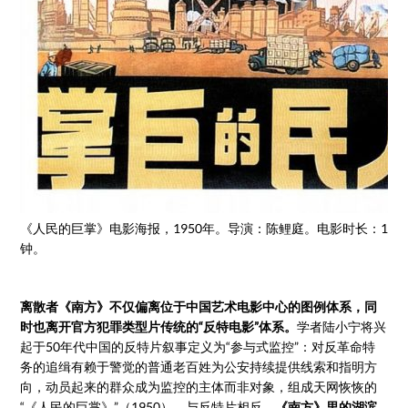
《人民的巨掌》电影海报，1950年。导演：陈鲤庭。电影时长：1小时
钟。
离散者《南方》不仅偏离位于中国艺术电影中心的图例体系，同
时也离开官方犯罪类型片传统的“反特电影”体系。
学者陆小宁将兴
起于50年代中国的反特片叙事定义为“参与式监控”：对反革命特
务的追缉有赖于警觉的普通老百姓为公安持续提供线索和指明方
向，动员起来的群众成为监控的主体而非对象，组成天网恢恢的
“《人民的巨掌》”（1950）。与反特片相反，
《南方》里的湖滨