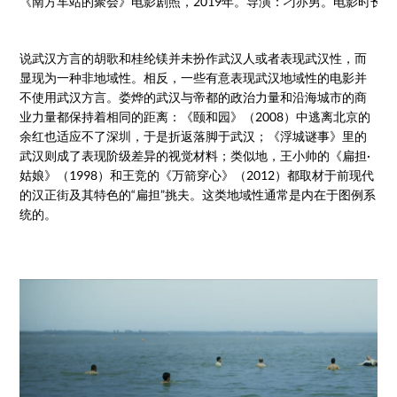
《南方车站的聚会》电影剧照，2019年。导演：刁亦男。电影时长：
说武汉方言的胡歌和桂纶镁并未扮作武汉人或者表现武汉性，而
显现为一种非地域性。相反，一些有意表现武汉地域性的电影并
不使用武汉方言。娄烨的武汉与帝都的政治力量和沿海城市的商
业力量都保持着相同的距离：《颐和园》（2008）中逃离北京的
余红也适应不了深圳，于是折返落脚于武汉；《浮城谜事》里的
武汉则成了表现阶级差异的视觉材料；类似地，王小帅的《扁担·
姑娘》（1998）和王竞的《万箭穿心》（2012）都取材于前现代
的汉正街及其特色的“扁担”挑夫。这类地域性通常是内在于图例系
统的。