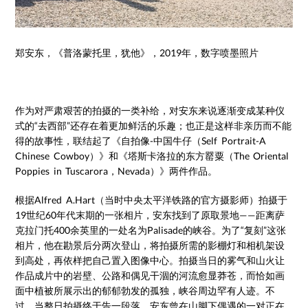
郑安东，《普洛蒙托里，犹他》，2019年，数字喷墨照片
作为对严肃艰苦的拍摄的一类补给，对安东来说逐渐变成某种仪
式的“去西部”还存在着更加鲜活的乐趣；也正是这样非亲历而不能
得的故事性，联结起了《自拍像-中国牛仔（Self Portrait-A
Chinese Cowboy）》和《塔斯卡洛拉的东方罂粟（The Oriental
Poppies in Tuscarora，Nevada）》两件作品。
根据Alfred A.Hart（当时中央太平洋铁路的官方摄影师）拍摄于
19世纪60年代末期的一张相片，安东找到了原取景地——距离萨
克拉门托400余英里的一处名为Palisade的峡谷。为了“复刻”这张
相片，他在勘景后分两次登山，将拍摄所需的影棚灯和相机架设
到高处，再依样把自己置入图像中心。拍摄当日的雾气和山火让
作品成片中的岩壁、公路和偶见干涸的河流愈显莽苍，而恰如画
面中植被所展示出的郁郁勃发的孤独，峡谷周边罕有人迹。不
过，当整日拍摄终于告一段落，安东曾在山脚下偶遇的一对正在