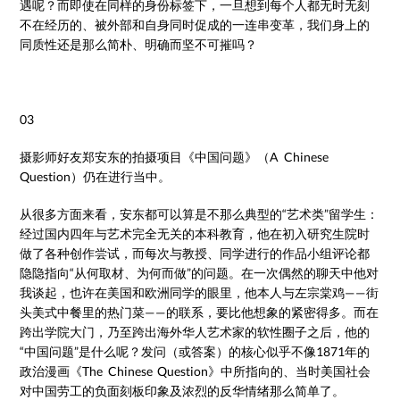
遇呢？而即使在同样的身份标签下，一旦想到每个人都无时无刻
不在经历的、被外部和自身同时促成的一连串变革，我们身上的
同质性还是那么简朴、明确而坚不可摧吗？
03
摄影师好友郑安东的拍摄项目《中国问题》（A Chinese
Question）仍在进行当中。
从很多方面来看，安东都可以算是不那么典型的“艺术类”留学生：
经过国内四年与艺术完全无关的本科教育，他在初入研究生院时
做了各种创作尝试，而每次与教授、同学进行的作品小组评论都
隐隐指向“从何取材、为何而做”的问题。在一次偶然的聊天中他对
我谈起，也许在美国和欧洲同学的眼里，他本人与左宗棠鸡——街
头美式中餐里的热门菜——的联系，要比他想象的紧密得多。而在
跨出学院大门，乃至跨出海外华人艺术家的软性圈子之后，他的
“中国问题”是什么呢？发问（或答案）的核心似乎不像1871年的
政治漫画《The Chinese Question》中所指向的、当时美国社会
对中国劳工的负面刻板印象及浓烈的反华情绪那么简单了。