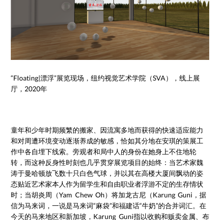
“Floating|漂浮”展览现场，纽约视觉艺术学院（SVA），线上展
厅，2020年
童年和少年时期频繁的搬家、因流寓多地而获得的快速适应能力
和对周遭环境变动逐渐养成的敏感，恰如其分地在安琪的策展工
作中各自埋下线索。旁观者和局中人的身份在她身上不住地轮
转，而这种反身性时刻也几乎贯穿展览项目的始终：当艺术家魏
涛于曼哈顿放飞数十只白色气球，并以其在高楼大厦间飘动的姿
态贴近艺术家本人作为留学生和自由职业者浮游不定的生存情状
时；当胡炎周（Yam Chew Oh）将加龙古尼（Karung Guni，据
信为马来词，一说是马来词“麻袋”和福建话“牛奶”的合并词汇。在
今天的马来地区和新加坡，Karung Guni指以收购和贩卖金属、布