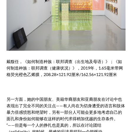
戴馥任，《如何制造种族：联邦调查（出生地及母语）》；《如
何制造种族：联邦调查（健康状况）》，2019年，1.65毫米带网
格荧光橙色乙烯膜，208.28×121.92厘米/162.56×121.92厘米
另一方面，她的中国朋友、美籍华裔朋友和亚裔朋友在讨论中也
表现出了完全不同的关注点——有人尚在为切身遭受的语言和肢体
暴力倍感愤怒和绝望时，另有一部分人可能会更多地考虑自己的
面孔和身份如何能够在这样的时代求得稍加优越的生存条件。
“——但是每一个人的挣扎也是真的，所以在讨论团结
（solidarity）的时候，最难的应该是找到一个能驱动