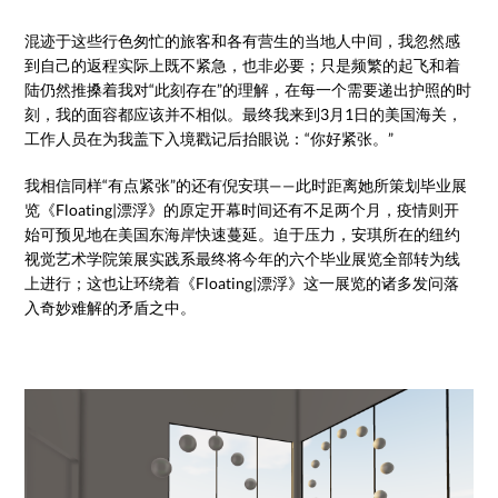
混迹于这些行色匆忙的旅客和各有营生的当地人中间，我忽然感
到自己的返程实际上既不紧急，也非必要；只是频繁的起飞和着
陆仍然推搡着我对“此刻存在”的理解，在每一个需要递出护照的时
刻，我的面容都应该并不相似。最终我来到3月1日的美国海关，
工作人员在为我盖下入境戳记后抬眼说：“你好紧张。”
我相信同样“有点紧张”的还有倪安琪——此时距离她所策划毕业展
览《Floating|漂浮》的原定开幕时间还有不足两个月，疫情则开
始可预见地在美国东海岸快速蔓延。迫于压力，安琪所在的纽约
视觉艺术学院策展实践系最终将今年的六个毕业展览全部转为线
上进行；这也让环绕着《Floating|漂浮》这一展览的诸多发问落
入奇妙难解的矛盾之中。