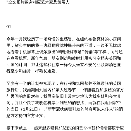
*全文图片致谢相应艺术家及策展人
01
今年一月我经历了一场奇怪的重感冒。在纽约布鲁克林的小房间
里，鲜少生病的我一边忍耐喉咙肿胀带来的不适，一边不无忧虑
地看着手机屏幕上偶尔蹦出“华南海鲜市场”“传染”等字样，同时还
在查看机票。新年气息、朋友到访和彼时利用实习空档去英国和
回国的计划，都让这些和往常一样令人坐立不安的互联网消息显
得至少和往常一样鞭长难及。
至少有一半的计划被实现了：在行程和氛围都并不算紧张的英国
旅行后，我如期回到国内和家人过春节——伴随着愈加激烈的官方
与民间的言辞对垒，我母亲依旧非常肯定地认为我多疑和夸大其
词，并且否决了我改签机票回到纽约的想法。而就在我返回家中
的当日（1月21日），“新型冠状病毒引发的肺炎可以人传人”的消
息方才得到官方证实。
接下来就是——越来越多糟糕和悲伤的消息令神智和情绪都疲于应