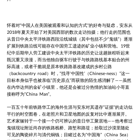
怀着对“中国人在美国被观看和认知的方式”的好奇与疑虑，安东从
2018年夏天开始了对美国西部的数次走访拍摄；他行走的范围也
从昔日中央太平洋铁路西段沿线城镇（其中包括不少“鬼镇”）逐渐
扩展到铁路沿线可能存在中国劳工遗迹的矿业小镇和营地。19世
纪中后期华人劳工建设中央太平洋铁路的历史让这趟旅程听起来
既沉重又浪漫，而当他独自驱车行驶于与铁路路线基本贴合的州
际高速，或者干脆就是原本铁路路基改建成的乡村公路
（backcountry road）时，“找寻‘中国性’（Chinese-ness）”这一
目标本身似乎也被亲临“历史原点”而获致的陌生感消解了——虽然
在内华达州的金矿小镇里，他还是会被过分热情的加油站小哥直
接称呼为“China Man”。
一百五十年前铁路华工的海外生涯与安东对其遗存“证据”的走访似
平行的时空图卷，在老照片和卫星地图的反复对比中逐渐展开。
艺术家辗转于一个接一个仍可辨认的昔日华工聚居地——他考察过
鬼镇现址附近尚存的铁路栈桥、路堑和路堤；拾取过沙漠里随处
可见的陶瓷碎片与清代铜钱；目睹过名为“中国海”（China Sea）