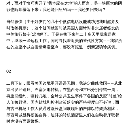
对，而对于恰巧离开了“我本应在之地”的人而言，另一块巨大的阴
影也随即覆落下来：我还能回纽约吗——我还要回去吗？
当然很快（由于好友们的几十个微信电话没能成功把我叫醒并及
时改签机票），这个疑问就暂时被美国方面针对非永居者签发的
中美旅行禁令[1]消解了。于是在接下来的二十多天里我寓居家
中，继续一些远程工作，同时寻找着返美的替代性方案——我家所
在的这座小城自疫情爆发至今，都没有报道一例新冠确诊病例。
02
二月下旬，眼看美国边境重开遥遥无期，我决定曲线救国——从北
京出发经迪拜、巴塞罗那转机，在墨西哥和古巴分别停留一周，
再重回纽约。辗转几地，全球公共卫生事件下各国的反应“时差”给
人印象颇深。国内封城和检测政策落实的严格程度自不必说，而
与古巴机场工作人员通过漫长盘问展现出的严阵以待架势相比，
墨西哥城显得松弛自得，迪拜的转机酒店里人们在自助餐厅取餐
时也没有面露警惕。