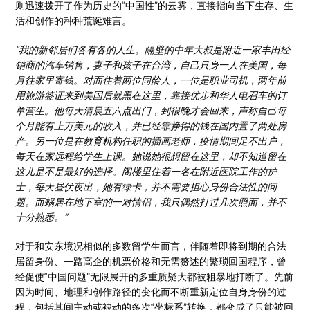
则迅速拨开了作为历史的“中国性”的云雾，直接指向当下生存、生
活和创作的种种荒诞难言。
“我的新邻居们各有各的人生。隔壁的中年大叔是附近一家丰田经
销商的汽车销售，妻子和孩子在台湾，自己只身一人在美国，每
月往家里寄钱。对面住着两位同龄人，一位是职业司机，两年前
用旅游签证来到美国后就黑在这里，靠接优步和华人电召车的订
单营生。他每天清晨五六点出门，到很晚才会回来，声称自己每
个月能有上万美元的收入，并已经靠挣得的钱在国内置了两处房
产。另一位是在教育机构任职的插画老师，疫情期间足不出户，
每天在家远程给学生上课。她说她很想留在这里，却不知道留在
这儿是不是最好的选择。阁楼里住着一名在附近医院工作的护
士，每天昼伏夜出，她有绿卡，并不需要担心身份合法性的问
题。而蜗居在地下室的一对情侣，我只偶然打过几次照面，并不
十分熟悉。”
对于和安东境况相似的多数留学生而言，伴随着即将到期的合法
居留身份、一路高企的机票价格和无需赘述的繁琐回国程序，曾
经促使“中国问题”无限展开的多重质疑大都被粗暴地打断了。先前
因为时间、地理和创作路径的变化而不断重新定位自身身份的过
程，包括其间主动或被动的多次“坐标系”转换，都变成了只能被回