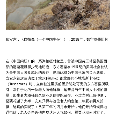
郑安东，《自拍像（一个中国牛仔）》，2018年，数字喷墨照片
在《中国问题》的一系列拍摄对象里，曾被中国劳工带至美国西
部的罂粟花显得少见地明艳。东方罂粟在19世纪的美国社会被认
为是中国人吸食鸦片的表征，也由此成为中国形象的负面典型。
当安东首次造访位于埃尔科(Elko) 郡北部的小城塔斯卡洛拉
（Tuscarora）时，立刻被这里房前屋后随处可见的东方罂粟所吸
引。常住于此的一位老人向他解释，这些是当年中国人手植的罂
粟，因生命力顽强且久除不尽便得以留存。不过当时已值仲夏，
罂粟花谢了大半，安东只得与这位老人约定第二年夏初再来拍
摄。这真的实现了：从第二年的四月末开始，他们开始有规律地
通电话，老人会告诉他内华达州天气如何、罂粟花期何时将至。