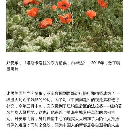
郑安东，《塔斯卡洛拉的东方罂粟，内华达》，2018年，数字喷
墨照片
比照美国的当今情形，驱车数周到西部进行旅行和拍摄成为了一
段潇洒到近乎残酷的经历。为了对《中国问题》的视觉素材进行
补充，今年三月中旬，安东搬到了纽约皇后区的法拉盛——纽约著
名的华人聚居地，这也让他得以与曼岛中城贵得离谱的房租告
别。对安东而言，身处疫情中心的现实大大增加了为陌生人拍摄
肖像的难度；而与之叠映，同为中国人的新邻居各自迥异的人生