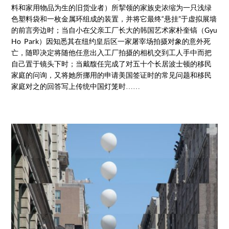
料和家用物品为生的旧货业者）所挈领的家族史浓缩为一只浅绿
色塑料袋和一枚金属环组成的装置，并将它最终“悬挂”于虚拟展墙
的前言旁边时；当自小在父亲工厂长大的韩国艺术家朴奎镐（Gyu
Ho Park）因知悉其在纽约皇后区一家屠宰场拍摄对象的意外死
亡，随即决定将随他任意出入工厂拍摄的相机交到工人手中而把
自己置于镜头下时；当戴馥任完成了对五十个长居波士顿的移民
家庭的问询，又将她所挪用的申请美国签证时的常见问题和移民
家庭对之的回答写上传统中国灯笼时……