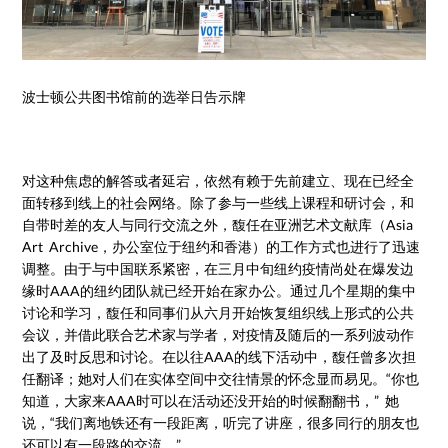
波士顿公共图书馆前的选举日告示牌
对这种焦虑的解答或者延宕，依然有赖于先前建立、现在已经全
面转移到线上的社会网络。除了参与一些线上课程和研讨会，和
自带时差的友人与同行交流之外，馥任在亚洲艺术文献库（Asia
Art Archive，办公室位于纽约和香港）的工作方式也进行了迅速
调整。由于与中国联系紧密，在三月中旬纽约疫情尚处在爆发边
缘时AAA的纽约团队就已经开始在家办公。通过几个星期的集中
讨论和学习，馥任和同事们从六月开始恢复组织线上形式的公共
会议，并借此联合艺术家与学者，对疫情及随后的一系列波动作
出了及时反思和讨论。在以往AAA的线下活动中，馥任曾多次担
任翻译；她对人们在实体空间中交往情景的怀念显而易见。“你也
知道，大家来AAA时可以在活动还没开始的时候翻翻书，” 她
说，“我们离地铁还有一段距离，听完了讲座，很多同行的朋友也
还可以有一段路的交流。”