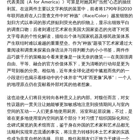
代表美国（A for America）》可算是对她其时“当然”心态的抽丝
剥茧。在这两件主要以文字构筑的装置中，前者将1790年到2010
年联邦政府在人口普查文件中对“种族”（Race/Color）越发细致的
划归方式以单词的形式拼贴到荧光色的织物上，显示出细致平白
的调查口吻；后者则通过艺术家在美国大国家姿态的光谱下对英
文字母表的个性化解读，描绘出个体与国家机器及移民政策体系
产生联结时难以逾越的重重壁垒。作为“种族”题项下艺术家通过大
量阅读和调查来探索自身语法并习得判断力的小小书签，两件作
品巧拨千斤的策略如今看来更像是一抹无奈的微笑——在美国强调
自由、平等、融合的官方价值体系下，更为清晰的行动却是更为
严苛刻板的分类。相似地，近年来全球化进程中尴尬而焦灼的一
小段逆行也揭示着移动中的个体并非“气球”而更像“风筝”：一个人
的地理原点仍在贡献着外部对其的他者想象。
这也迫使人们将目光转向各种意义上的内部。对馥任而言，对女
性议题的一贯关注让她能够更加敏感地注意到疫情期间人与室内
空间的互动——人们更多地使用厨房、浴室和起居设施，不过，是
谁在更多地使用室内空间的某个部分？对习惯了组织国际化和纪
念碑式展览的美术馆而言，鉴于身在外国的艺术家和艺术品都无
法顺利实现常态流通的事实，将注意力转移到本土艺术家的实践
也成为非常自然的选择。目前，馥任和朋友们正致力于建设一个