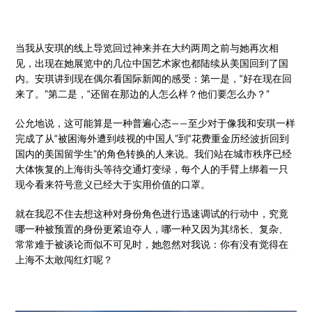
当我从安琪的线上导览回过神来并在大约两周之前与她再次相
见，出现在她展览中的几位中国艺术家也都陆续从美国回到了国
内。安琪讲到现在偶尔看国际新闻的感受：第一是，“好在现在回
来了。”第二是，“还留在那边的人怎么样？他们要怎么办？”
公允地说，这可能算是一种普遍心态——至少对于像我和安琪一样
完成了从“被困海外遭到歧视的中国人”到“花费重金历经波折回到
国内的美国留学生”的角色转换的人来说。我们站在城市秩序已经
大体恢复的上海街头等待交通灯变绿，每个人的手臂上绑着一只
现今看来符号意义已经大于实用价值的口罩。
就在我忍不住去想这种对身份角色进行迅速调试的行动中，究竟
哪一种被预置的身份更紧迫夺人，哪一种又因为其绵长、复杂、
常常难于被谈论而似不可见时，她忽然对我说：你有没有觉得在
上海不太敢闯红灯呢？