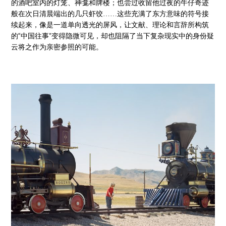
的酒吧室内的灯笼、神龛和牌楼；也尝过收留他过夜的牛仔奇迹
般在次日清晨端出的几只虾饺……这些充满了东方意味的符号接
续起来，像是一道单向透光的屏风，让文献、理论和言辞所构筑
的“中国往事”变得隐微可见，却也阻隔了当下复杂现实中的身份疑
云将之作为亲密参照的可能。