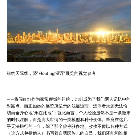
纽约天际线，暨“Floating|漂浮”展览的视觉参考
——将闯红灯作为家常便饭的纽约，此刻成为了我们两人记忆中的
对跖点。而正如她的展览所呈示的浅显道理，漂浮者永远无法恰
切而全身心地“永在此地”；就此而言，个人经验显然不是一条微末
的时代注解，而是庞大世情的一类模型和种种变体。毕竟在这几
乎无法旅行的一年，除了那个曾停驻多地、孜孜不倦以各种方式
（这方式包括他人）书写着自我民族志的自己，我们还能和谁相