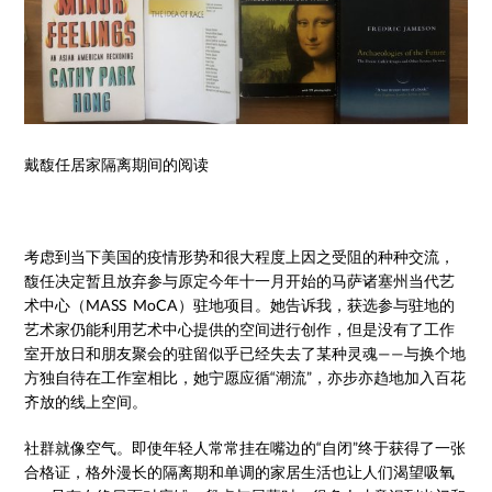
戴馥任居家隔离期间的阅读
考虑到当下美国的疫情形势和很大程度上因之受阻的种种交流，
馥任决定暂且放弃参与原定今年十一月开始的马萨诸塞州当代艺
术中心（MASS MoCA）驻地项目。她告诉我，获选参与驻地的
艺术家仍能利用艺术中心提供的空间进行创作，但是没有了工作
室开放日和朋友聚会的驻留似乎已经失去了某种灵魂——与换个地
方独自待在工作室相比，她宁愿应循“潮流”，亦步亦趋地加入百花
齐放的线上空间。
社群就像空气。即使年轻人常常挂在嘴边的“自闭”终于获得了一张
合格证，格外漫长的隔离期和单调的家居生活也让人们渴望吸氧