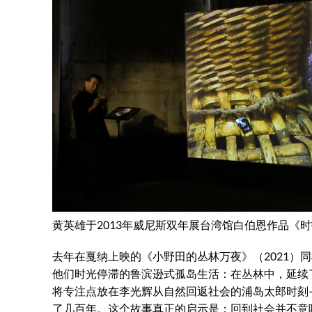
黄英雄于2013年威尼斯双年展台湾馆白伯恩作品《
去年在戛纳上映的《小野田的丛林万夜》（2021）同样讲
他们时光停滞的鲁滨逊式孤岛生活：在丛林中，延续
将专注点放在李光辉从自然回返社会的浦岛太郎时刻
了几百年。这个故事真正的启示是：回到社会并不意