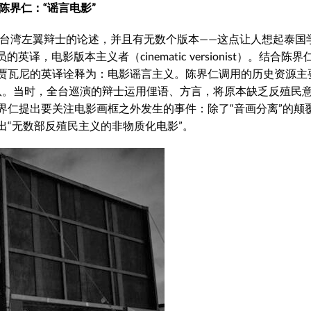
陈界仁：“谣言电影”
对台湾左翼辩士的论述，并且有无数个版本——这点让人想起泰国
解员的英译，电影版本主义者（cinematic versionist）。结合陈
贾瓦尼的英译诠释为：电影谣言主义。
陈界仁调用的历史资源主
放映队。当时，全台巡演的辩士运用俚语、方言，将原本缺乏反殖民
界仁提出要关注电影画框之外发生的事件：除了“音画分离”的颠
“无数部反殖民主义的非物质化电影”
。