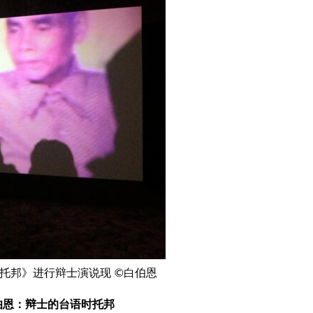
时托邦》进行辩士演说现 ©白伯恩
伯恩：辩士的台语时托邦