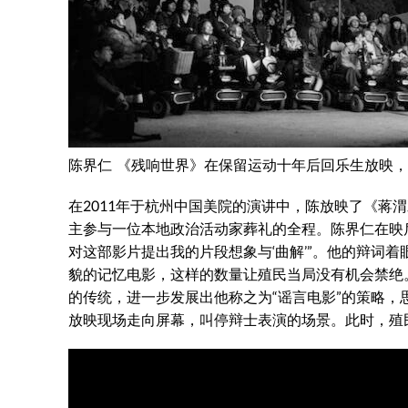
陈界仁 《残响世界》在保留运动十年后回乐生放映
在2011年于杭州中国美院的演讲中，陈放映了《蒋
主参与一位本地政治活动家葬礼的全程。陈界仁在映
对这部影片提出我的片段想象与‘曲解’”
。他的辩词着
貌的记忆电影，这样的数量让殖民当局没有机会禁绝。
的传统，进一步发展出他称之为“谣言电影”的策略
放映现场走向屏幕，叫停辩士表演的场景。此时，殖