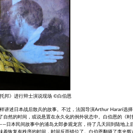
时托邦》进行辩士演说现场 ©白伯恩
述日本战后散兵的故事。不过，法国导演Arthur Harari选
了自然的时间，或说悬置在永久化的例外状态中。
白伯恩的《时
——日本民间故事中的浦岛太郎参观龙宫，待了几天回到陆地上
味着恢复有秩序的时间，时间反而错位了。白伯恩翻摄了李光辉