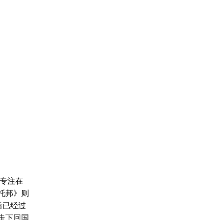
择专注在
托邦》则
后已经过
走下回国