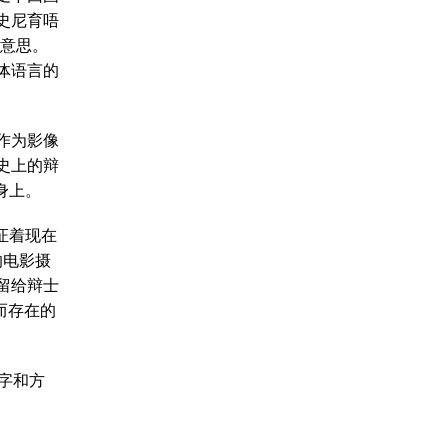
史尼育唔
的意思。
体语言的
作为影像
史上的辩
身上。
证着现在
的电影摄
留给辩士
士而存在的
字和方