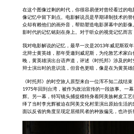
在这个图像过剩的时代，你很容易便对曾经看过的电
像记忆中留下刺点。电影解说员是早期译制技术的替
众却有赖他们的画外音，帮助塑造电影屏幕中的影像。在今
影时代的记忆铭刻在身上。对于听众的视觉记忆而言
我对电影解说的记忆，最早一次是2013年威尼斯双
北辩士黄英雄，那年受邀到威尼斯，为伦敦艺术家白伯恩（
晚，黄英雄演出台语声道，评述《时托邦》涉及的时
辩士演出时的意识流，但音色更暗，像是在为黄英雄
《时托邦》的时空旅人原型来自一位浑不知二战结束
1975年回到台湾，被作为政治宣传的一段故事。一
辉。另一幕，特写镜头捕捉模特身着阿美族树皮工艺
绎了当时李光辉被迫在阿美文化村里演出原始生活的窘
面以反省的角度呈现定居殖民者的种族偏见，也许折