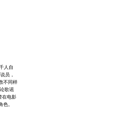
五千人自
解说员，
数不同样
政论歌谣
警在电影
角色。