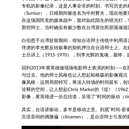
专机的影像纪录，这是人事全非的时刻。书写历史的
（Suniuo），日殖期间被改名为中村辉夫，现在他
在这场国民党的媒体战中，面对如此陌生的镁光灯，
那些辩士。当时确实有极少数在台湾原住民部落做巡
白伯恩于台湾驻留期间，得知台语辩士传统中利用语
俘虏的李光辉反转叙事的契机押注在台语辩士上。在
士吕诉上（1915-1970），到李光辉的鬼魂，最
回到2013年黄英雄做现场电影辩士表演的时刻——
与过去。他的辩士风格也让人想起柏格森的影像观点：
像风格：运用局部特写，将淡入转场的时间延长，创
诠释的空间，让人想起Chris Marker的《堤》（
影像，黄英雄进一步总结道，呈现了“时间的振动（
ti
其实，台语讲振动，多半是移动之意。到底“时间-影
言语音间的偶微偏（clinamen），是台语辩士引