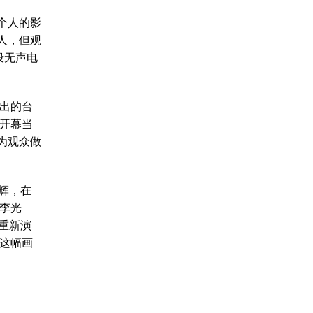
个人的影
人，但观
段无声电
演出的台
。开幕当
为观众做
辉，在
的李光
重新演
，这幅画