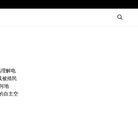
易理解电
践被殖民
何地
的自主空