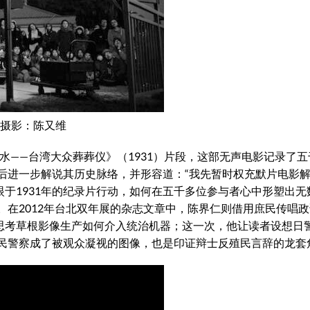
，摄影：陈又维
渭水——台湾大众葬葬仪》（1931）片段，这部无声电影记录了
后进一步解说其历史脉络，并形容道：“我先暂时权充默片电影
眼于1931年的纪录片行动，如何在五千多位参与者心中形塑出无
在2012年台北双年展的杂志文章中，陈界仁则借用庶民传唱
，思考草根影像生产如何介入统治机器；这一次，他让读者设想日
民警察成了被观众凝视的图像，也是印证辩士反殖民言辞的龙套