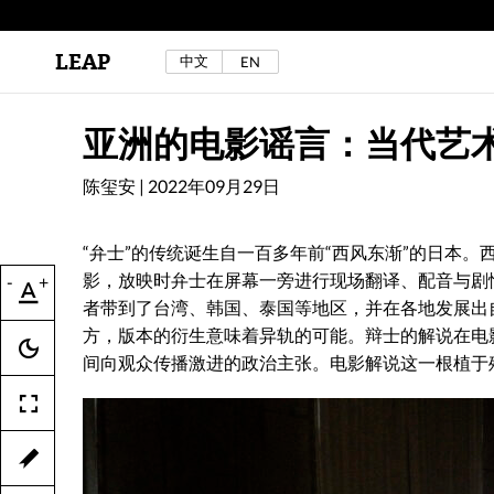
LEAP
中文
EN
区秀诒与陈侑汝，《噩梦摇摆》，2024年。
详见LEAP 2025 秋冬刊《下海游》
亚洲的电影谣言：当代艺
陈玺安
|
2022年09月29日
“弁士”的传统诞生自一百多年前“西风东渐”的日本
影，放映时弁士在屏幕一旁进行现场翻译、配音与剧
-
+
者带到了台湾、韩国、泰国等地区，并在各地发展出自
方，版本的衍生意味着异轨的可能。辩士的解说在电
间向观众传播激进的政治主张。电影解说这一根植于