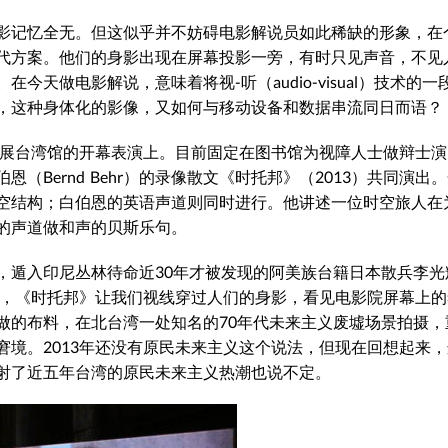
影记忆全无。但这似乎并不妨碍电影解说员如此稀缺的形象，在
代方案。
他们的身影出现在屏幕投影一旁，有时只见声音，不见
天做电影解说，意味着将视-听（audio-visual）技术的一
，这种身体化的影像，又如何与移动设备和数据串流同日而语？
年展台湾馆的开幕表演上。目前固定在图书馆为视障人士做辩士
Bernd Behr）的录像散文《时托邦》（2013）共同演出
空结构；白伯恩的英语声道则同时进行。他讲述一位时空旅人在
的声道做和声的贝斯乐句。
，遁入印尼丛林待命近30年才被发现的阿美族台籍日本散兵李光
幕，《时托邦》让我们视线穿过人们的身影，看见电影院屏幕上
做的布料，在北台湾一处知名的70年代未来主义废墟场景拍摄，
境。2013年还没有原民未来主义这个说法，但现在回想起来
射了近五年台湾的原民未来主义热潮也说不定。