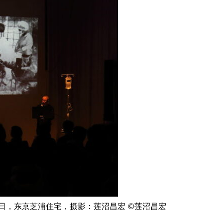
18日，东京芝浦住宅，摄影：莲沼昌宏 ©莲沼昌宏