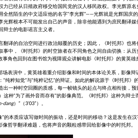
权力已经从日殖政府移交给国民党的汉人移民政权。李光辉原名
要用全然陌生的中文适应他的名字“李光辉”——光辉就是光辉国庆
李光辉根本不可能发出自己的声音，除非他能遇到为庶民翻译媒
回辩士的电影谣言主义者。
言翻译的自治空间进行政治颠覆的历史；因此，《时托邦》也将
叙事中，《时托邦》的时空旅者在不同角色之间自由切换：从历
终，故事角色回到在图书馆为视障观众讲解电影《时托邦》的黄英雄
在那场表演中，黄英雄着重介绍影像和时间的本体论关系，影像辩
“纯粹知觉”与“纯粹记忆”的辩证。如此的解说源于《时托邦》
造出一种时空回圈的质感，每一帧镜头的起点与终点相衔接，预
1962）这种“为了画外音而存有”的影像典范。《时托邦》这种为辩
n-dang
）”（3’03”）。
像”的本质应该写做时间的振动，还是时间的移动？这是发生在汉
发的影像哲学翻译难题，也将声音的颗粒感带回给影像中的时托邦。