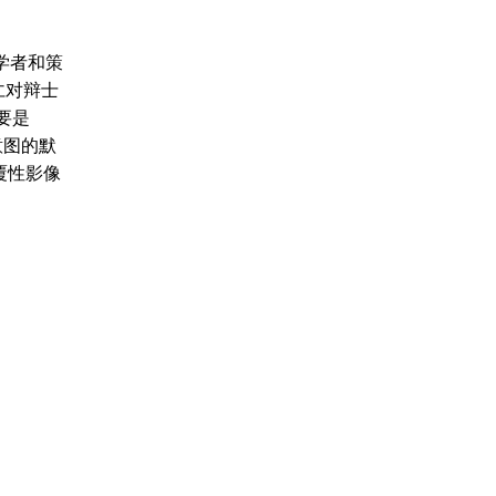
学者和策
界仁对辩士
要是
意图的默
覆性影像