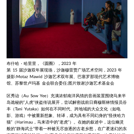
布什哈 · 哈里里，《圆圈》，2023 年
第 15 届沙迦双年展现场，沙迦穆雷贾广场艺术空间，2023 年
摄影:Motaz Mawid 沙迦艺术双年展、巴塞罗那现代艺术博物
馆、苏黎世卢玛基 金会联合委任;图片致谢沙迦艺术基金会
区秀诒（Au Sow Yee）充满浓郁南洋风情的音画装置围绕马来半
岛诡秘的“人虎”侠盗传说展开，尝试解密战前日裔穆斯林情报员谷
丰（Tani Yutaka）如何在不同时代、跨地域的大众文化（如电
影、游戏）中被重新想象、转译，成为具有不同幻身的“怪侠哈力
猫”（Harimau，马来语中的“老虎”）。在她的叙述中，这位幽灵
般的“静海武士”带着一种被无尽放逐的古老乡愁，在广袤迷幻的东