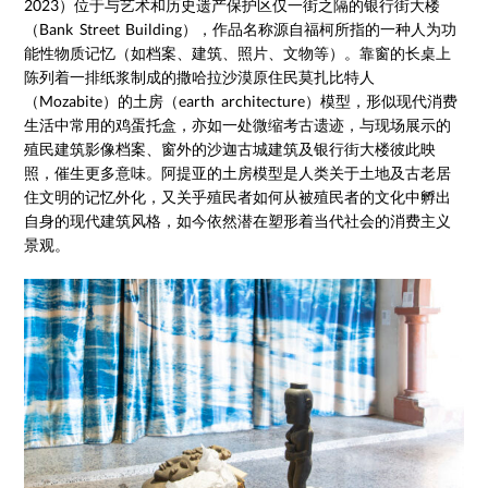
2023）位于与艺术和历史遗产保护区仅一街之隔的银行街大楼
（Bank Street Building），作品名称源自福柯所指的一种人为功
能性物质记忆（如档案、建筑、照片、文物等）。靠窗的长桌上
陈列着一排纸浆制成的撒哈拉沙漠原住民莫扎比特人
（Mozabite）的土房（earth architecture）模型，形似现代消费
生活中常用的鸡蛋托盒，亦如一处微缩考古遗迹，与现场展示的
殖民建筑影像档案、窗外的沙迦古城建筑及银行街大楼彼此映
照，催生更多意味。阿提亚的土房模型是人类关于土地及古老居
住文明的记忆外化，又关乎殖民者如何从被殖民者的文化中孵出
自身的现代建筑风格，如今依然潜在塑形着当代社会的消费主义
景观。