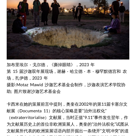
加布里埃尔 · 戈尔德，《撕掉眼睛》，2023 年
第 15 届沙迦双年展现场 , 谢赫 · 哈立德 · 本 · 穆罕默德宫和 农
场，扎伊德，2023 年
摄影:Motaz Mawid 沙迦艺术基金会制作，沙迦表演艺术学院协
助; 图片致谢沙迦艺术基金会
卡西米在她的策展前言中提到，奥奎在2002年的第11届卡塞尔文
献展（Documenta 11）的核心策略是要“治外法权化”
（extraterritorialise）文献展，当时正值“9.11”事件发生翌年，作
为文献展历史上的首位非欧洲策展人，奥奎的“治外法权化”试图从
文献展所代表的欧洲策展话语内部开掘出一条绕开“文明冲突”的道