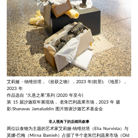
艾莉娅 · 纳维丝塔，《拾获之物》，2023 年(前景); 《地景》，
2023 年
作品选自 “久悬之果”系列 (2020 年至今)
第 15 届沙迦双年展现场， 老朱巴利蔬果市场，2023 年 摄
影:Shanavas Jamaluddin 图片致谢沙迦艺术基金会
非人视角下的后殖民叙事
两位以食物为主题的艺术家艾莉娅·纳维丝塔（Elia Nurvista）与
莫娜·巴梅（Mirna Bamieh）占据了半个老朱巴利蔬果市场（Old