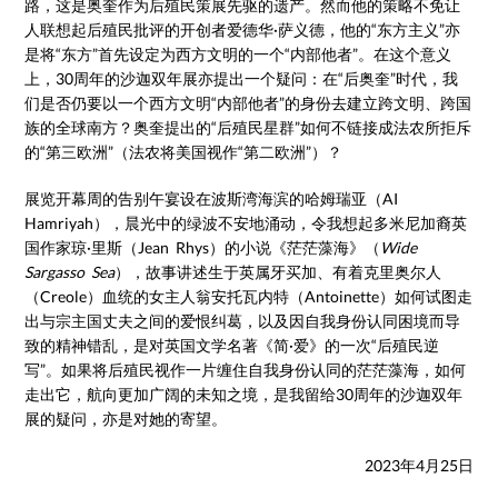
路，这是奥奎作为后殖民策展先驱的遗产。然而他的策略不免让
人联想起后殖民批评的开创者爱德华·萨义德，他的“东方主义”亦
是将“东方”首先设定为西方文明的一个“内部他者”。在这个意义
上，30周年的沙迦双年展亦提出一个疑问：在“后奥奎”时代，我
们是否仍要以一个西方文明“内部他者”的身份去建立跨文明、跨国
族的全球南方？奥奎提出的“后殖民星群”如何不链接成法农所拒斥
的“第三欧洲”（法农将美国视作“第二欧洲”）？
展览开幕周的告别午宴设在波斯湾海滨的哈姆瑞亚（AI
Hamriyah），晨光中的绿波不安地涌动，令我想起多米尼加裔英
国作家琼·里斯（Jean Rhys）的小说《茫茫藻海》（
Wide
Sargasso Sea
），故事讲述生于英属牙买加、有着克里奥尔人
（Creole）血统的女主人翁安托瓦内特（Antoinette）如何试图走
出与宗主国丈夫之间的爱恨纠葛，以及因自我身份认同困境而导
致的精神错乱，是对英国文学名著《简·爱》的一次“后殖民逆
写”。如果将后殖民视作一片缠住自我身份认同的茫茫藻海，如何
走出它，航向更加广阔的未知之境，是我留给30周年的沙迦双年
展的疑问，亦是对她的寄望。
2023年4月25日