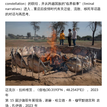
constellation）的联结，并从跨越国族的“临界叙事”（liminal
narratives）进入，重启后疫情时代有关迁徙、流散、移民等话题
的对话与再思考。
迈克尔 · 拉科维茨，《借地(30.3193°N，48.2543°E)》， 2023
年
第 15 届沙迦双年展现场 , 谢赫 · 哈立德 · 本 · 穆罕默德宫和 农
场，扎伊德，2023 年