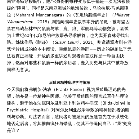
南亚海域穿梭航行，他/它身份的每种变形似乎都是一次无法被侦
破的“降灵”。同样是东南亚海域的航海传说，马哈拉尼·马羌那嘎
拉（Maharani Mancanagara）的《瓦坦纳惹编年史》（
Hikayat
Wanatentrem
，2018）则指向编年史叙事本身的吊诡：被海盗囚
禁在岛屿丛林中的鼠鹿与羊、鹿、狼、军舰鸟等动物交谈，尝试
为上世纪60年代印尼的种族屠杀寻求解答，也为离开森林寻找出
路。姊妹作品《踪迹》（
Susur Leluri
，2021）则邀请观者则在游
戏卡片组成的绘本中阅读、重组鼠鹿的游踪——历史的谜题似乎无
法被真正揭晓，开放的多重讲述对观者而言或许是一种自由抉
择，然而对那些和鼠鹿一样的亲历者，走入历史与从其中被释放
同样无意识。
后殖民精神病理学与藻海
今天我们将弗朗茨·法农（Frantz Fanon）视为后殖民理论的先
驱，他亦是一位精神科医师。他关于后殖民的预言式写作与理论
建构，源于他在法属阿尔及利亚卜利达精神病院（Blida-Joinville
Psychiatric Hospital）对阿尔及利亚战争导致的精神错乱者的照
料与诊断。对法农而言，殖民者对被殖民的压迫首先在于系统化
地否定后者，将其推向疯狂与错乱，使其不停逼问自己：“我”究竟
是谁？