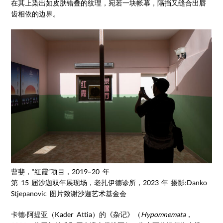
在其上染出如皮肤错叠的纹理，宛若一块帐幕，隔挡又缝合出唇
齿相依的边界。
曹斐，“红霞”项目，2019–20 年
第 15 届沙迦双年展现场，老扎伊德诊所，2023 年 摄影:Danko
Stjepanovic 图片致谢沙迦艺术基金会
卡德·阿提亚（Kader Attia）的《杂记》（
Hypomnemata
，