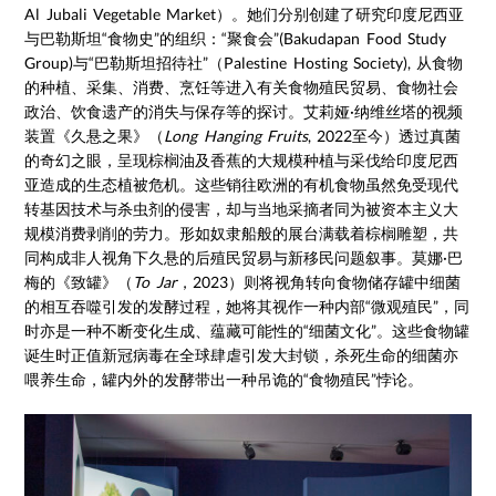
Al Jubali Vegetable Market）。她们分别创建了研究印度尼西亚
与巴勒斯坦“食物史”的组织：“聚食会”(Bakudapan Food Study
Group)与“巴勒斯坦招待社”（Palestine Hosting Society), 从食物
的种植、采集、消费、烹饪等进入有关食物殖民贸易、食物社会
政治、饮食遗产的消失与保存等的探讨。艾莉娅·纳维丝塔的视频
装置《久悬之果》（
Long Hanging Fruits
, 2022至今）透过真菌
的奇幻之眼，呈现棕榈油及香蕉的大规模种植与采伐给印度尼西
亚造成的生态植被危机。这些销往欧洲的有机食物虽然免受现代
转基因技术与杀虫剂的侵害，却与当地采摘者同为被资本主义大
规模消费剥削的劳力。形如奴隶船般的展台满载着棕榈雕塑，共
同构成非人视角下久悬的后殖民贸易与新移民问题叙事。莫娜·巴
梅的《致罐》（
To Jar
，2023）则将视角转向食物储存罐中细菌
的相互吞噬引发的发酵过程，她将其视作一种内部“微观殖民”，同
时亦是一种不断变化生成、蕴藏可能性的“细菌文化”。这些食物罐
诞生时正值新冠病毒在全球肆虐引发大封锁，杀死生命的细菌亦
喂养生命，罐内外的发酵带出一种吊诡的“食物殖民”悖论。