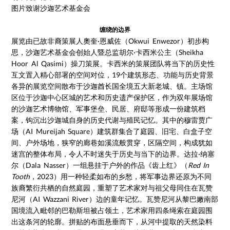
图片致谢沙迦艺术基金会
缠绕的边界
展览由已故非裔策展人奧奎·恩威佐（Okwui Enwezor）初步构
思，沙迦艺术基金会创始人暨总监胡尔·卡西米公主（Sheikha
Hoor Al Qasimi）操刀策展。卡西米的策展团队将当下的历史性
互文置入精心部署的空间对位，19个建筑形态、功能与历史背景
各异的展览空间散布于沙迦酋长国全境五大新老城、镇。主场馆
区位于沙迦中心区城的艺术和历史遗产保护区，作为双年展场馆
的沙迦艺术博物馆、军事堡垒、民居、府邸等形成一份建筑档
案，钩沉出沙迦城自身的历史代谢与殖民记忆。其中的穆雷贾广
场（AI Mureijah Square）建筑群集合了庭园、旧宅、白盒子空
间、户外场地，狭窄的廊巷如溪流般贯穿，区隔空间，构成犹如
迷宫的整体布局，令人不时迷失于历史与当下的边界。达拉·纳塞
尔（Dala Nasser）一组悬挂于户外的作品《齿上红》（
Red In
Tooth
，2023）用一种轻柔如布的乡愁，将军事边界还原为不同
族裔繁衍共栖的自然庭园，重塑了艺术家对与祖父母同住在瓦赞
尼河（AI Wazzani River）边的童年记忆。瓦赞尼河从黎巴嫩南部
国境流入毗邻的巴勒斯坦被占领土，艺术家用四条绳索在庭园围
出这条河的轮廓。拼贴的布面悬垂而下，从河中提取的天然染料