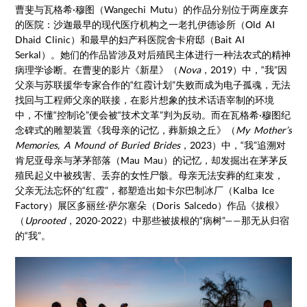
曹斐与瓦格希·穆图（Wangechi Mutu）的作品分别位于两座废弃
的医院：沙迦最早的现代医疗机构之一老扎伊德诊所（Old AI
Dhaid Clinic）和最早的妇产科医院舍卡府邸（Bait AI
Serkal）。她们的作品皆涉及对后殖民主体进行一种法农式的精神
病理学诊断。在曹斐的影片《新星》（
Nova
，2019）中，“我”因
父亲与苏联援华专家合作的“红霞计划”失败而成为电子孤魂，无法
找回与工程师父亲的联接，在影片想象的技术话语宰制的环境
中，不懂“控制论”便会被“技术文革”判为反动。而在瓦格希·穆图纪
念碑式的雕塑装置《我母亲的记忆，葬新娘之丘》（
My Mother’s
Memories, A Mound of Buried Brides
，2023）中，“我”追溯对
肯尼亚母亲与茅茅部落（Mau Mau）的记忆，却发掘出在茅茅反
殖民起义中被残害、丢弃的女性尸骸。母亲无法安葬的红束发，
父亲无法忘怀的“红霞”，都塑造出如卡尔巴制冰厂（Kalba Ice
Factory）展区多丽丝·萨尔塞朵（Doris Salcedo）作品《拔根》
（
Uprooted
，2020-2022）中那些被拔根的“病树”——那无从归宿
的“我”。