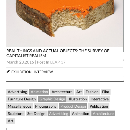
REAL THINGS AND ACTUAL OBJECTS: THE SURVEY OF
RE
CAPITALIST REALISM
CA
March 23,2016
|
Post In
LEAP 37
Mar
EXHIBITION
INTERVIEW
Advertising
Animation
Architecture
Art
Fashion
Film
Furniture Design
Graphic Design
Illustration
Interactive
Miscellaneous
Photography
Product Design
Publication
Sculpture
Set Design
Advertising
Animation
Architecture
Art