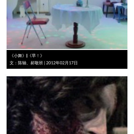
《小舞》|《早！》
文：陈轴、郝敬班
|
2012年02月17日