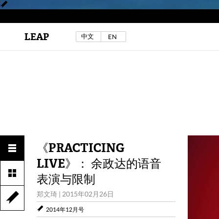
区秀诒与陈侑汝，《噩梦摇摆》，2024年。
LEAP
中文
EN
详见LEAP 2025 秋冬刊《下海游》
《PRACTICING
LIVE》： 余政达的语音
表演与限制
郑文琦
|
2015年02月26日
2014年12月号