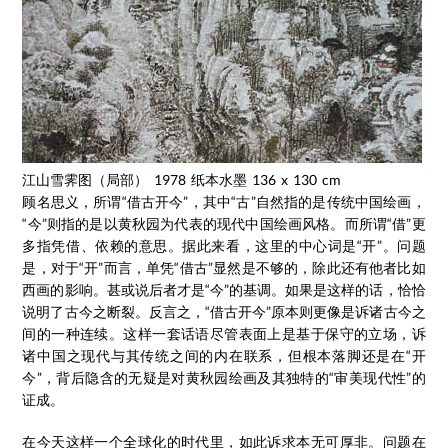
江山雪霁图（局部） 1978 纸本水墨 136 x 130 cm
顾名思义，所谓“借古开今”，其中“古”自然指的是传统中国绘画，
“今”则指的是以黄秋园为代表的现代中国绘画风格。而所谓“借”更
多指凭借、依赖的意思。据此来看，这里的中心词是“开”。问题
是，对于“开”而言，单凭“借古”显然是不够的，除此还有他者比如
西画的影响。甚或说后者才是“今”的基调。如果是这样的话，恰恰
说明了古今之断裂。反言之，“借古开今”原本则更像是诉诸古今之
间的一种连续。这样一套话语尽管表面上是基于保守的立场，诉
诸中国之现代与其传统之间的内在联系，但根本落脚还是在“开
今”，背后隐含的无疑是对黄秋园绘画及其独特的“审美现代性”的
证成。
在今天这样一个全球化的时代里，如此诉求本无可厚非。问题在