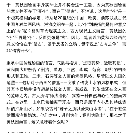
于，黄秋园绘画本身实际上并不契合这一主题。因为黄秋园绘画
的意义并不在于“开今”，而在于“借古”。不消说，这里的“今”是一
个极其模糊的界定，特别是20世纪的中国，欧美、前苏联及古代
中国各种绘画风格、潮流交织在一起，此“今”到底指的是何种意义
上的“今”呢？相对革命现实主义、西方现代主义而言，黄秋园的
“今”不再是“今”，反而更像是“古”。因此，笔者以为黄秋园绘画的
意义恰恰在于“借古”。基于反省的立场，毋宁说是“古今之争”，而
非“借古开今”。
秉承中国传统绘画的语言、气质与格调，“远取其势，近取其质”，
黄秋园大胆融合了荆浩、董源、巨然、李成、范宽、郭熙的构图
形式和王维、二米、石涛等文人画的笔墨风格。尽管以文人画的
笔墨——包括对于西画的借鉴——突破了传统山水的风格形式，但
其基本质地并没有超越传统文人画。甚或说，其依然还在文人画
的范畴之内。古人所谓“师法造化”，实指一种自然与心性的照面方
式。在这里，山水已然抽离于现实，而只是属于内心及其特殊遭
际的抽象山水。如果说古时“君子之所以爱夫山水者”，“在于避尘
嚣而亲渔樵隐逸。他们之中，进则为仕，退则为隐士”，那么对于
黄秋园而言，这又意味着什么呢？