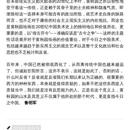
在革命现实主义如火如荼的20世纪上半叶，黄秋园之所以智性地
坚守着这一传统，正是赖于其骨子里的士夫精神和隐逸气质。即
便除却这一选择本身可能含有的政治所指，就艺术史自身的脉路
而言，也不乏对于庸俗的社会主义现实主义的内在抵抗。而这也
是黄秋园绘画在20世纪中国美术史上的独特地位和价值所在。更
重要的是，以“借古开今”——准确应该是“古今之争”——这样的主题
性话语展开对于黄秋园绘画的价值重估，对于今日之中国美术、
包括越来越趋于新实用主义的观念艺术以及整个文化政治和社会
思想也不乏检讨和反省。
百年来，中国已然被彻底西化了，从而离传统中国也越来越远
了。但诚如甘阳所言，这并不表示，这就是如此了。否则的话，
什么叫反省？反省就是反省我们长期以来认为正确的、很重要的
西方的种种东西，本身就是值得质疑的，如果不把这些东西提入
质疑当中，我们就是没有反思能力的人。正是在这个意义上，黄
秋园的山水及其意义不仅属于他所处的那个时代，更是直指今日
之中国。
鲁明军
2010年10月号