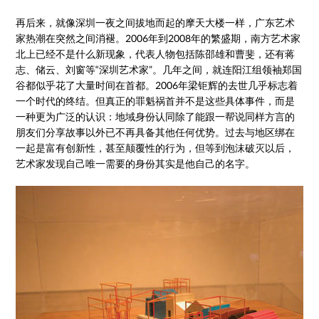
再后来，就像深圳一夜之间拔地而起的摩天大楼一样，广东艺术
家热潮在突然之间消褪。2006年到2008年的繁盛期，南方艺术家
北上已经不是什么新现象，代表人物包括陈邵雄和曹斐，还有蒋
志、储云、刘窗等“深圳艺术家”。几年之间，就连阳江组领袖郑国
谷都似乎花了大量时间在首都。2006年梁钜辉的去世几乎标志着
一个时代的终结。但真正的罪魁祸首并不是这些具体事件，而是
一种更为广泛的认识：地域身份认同除了能跟一帮说同样方言的
朋友们分享故事以外已不再具备其他任何优势。过去与地区绑在
一起是富有创新性，甚至颠覆性的行为，但等到泡沫破灭以后，
艺术家发现自己唯一需要的身份其实是他自己的名字。