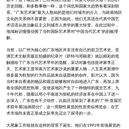
历史回顾。和多数事物一样，这个词也和国家大趋势有着深刻联
系。“广东艺术家”最为人熟知的是他们对城市的介入，与岭南地区
文化的关系倒不甚紧密，正因为如此，他们尤其适合代表中国艺
术话语从政治象征主义到城市人类学的重大转变。在此过程中，
地域标识慢慢动摇了当时国际艺术界对“中国当代艺术”的刻板理
解。
当然，以广州为核心的广东地区并非没有自己的前卫艺术史。亚
洲艺术文献库最近拍摄的纪录片《萨特与邓丽君》就以精彩的笔
触描绘了广东当代艺术早年的觉醒，采访对象包括批评家李正
天、艺术家王度等南方艺术家沙龙的重要人物，八五美术新潮中
很多最为机智的行为作品就来自该团体的创作。影片认为，因为
当时来自香港的物品和观念能够相对自由地进入广东，再加上席
卷全国的思想热潮，促使该地区产生了一种独特的观念艺术。九
十年代初，随着以邓小平南巡为契机的经济改革在中国上下进一
步深入，广东也有不少动作，比如吕澎策划了著名的“广州·首届艺
术双年展(油画部分)”，这一周期性展览的性质类似博览会，在艺
术市场尚未真正形成之际率先迈出了探寻的一步。
大尾象工作组就在这样的背景下诞生。他们在1991年首场展览的