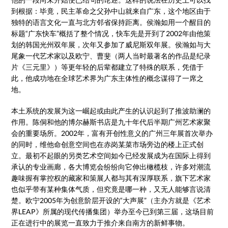
到根据：毕竟，民主革命之父孙中山就来自广东，这个地区由于
独特的语言文化一直与北方邻省保持距离。侯瀚如用一个醒目的
标题“广东快车”概括了整个情况，快车先是开到了2002年由他策
划的韩国光州双年展，次年又参加了威尼斯双年展。侯瀚如与大
尾象一代艺术家以及欧宁、曹斐（两人当时最著名的作品是纪录
片《三元里》）等更年轻的后辈都建立了特殊的联系，凭借于
此，他成功地在全球艺术界为广东主体性的概念谋得了一席之
地。
本土系统的发展为这一崛起或由此产生的认识起到了推波助澜的
作用。陈侗和他的博尔赫斯书店是九十年代后半期广州艺术家聚
会的重要场所。2002年，富有开创性意义的广州三年展首次举办
的同时，维他命创意空间也在赤岗某菜市场旁边的楼上正式创
立。最初不起眼的另类艺术空间如今已经发展成为在国际上得到
承认的专业画廊，各大博览会纷纷向它伸出橄榄枝，许多对潮流
趣味握有掌控权的藏家和策展人都与其有深厚联系，旗下艺术家
也似乎带有某种集体气质，但究竟是哪一种，又无人能够言说清
楚。欧宁2005年为创意阶层开设的“大声展”（主办方就是《艺术
界LEAP》所属的现代传播集团）举办至今已到第三届，这场目前
正在进行中的展览一直致力于推介来自南方的新鲜事物。