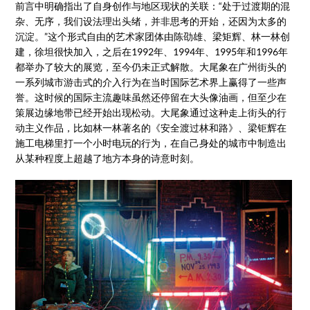
前言中明确指出了自身创作与地区现状的关联：“处于过渡期的混
杂、无序，我们设法理出头绪，并非思考的开始，还因为太多的
沉淀。”这个形式自由的艺术家团体由陈劭雄、梁矩辉、林一林创
建，徐坦很快加入，之后在1992年、1994年、1995年和1996年
都举办了较大的展览，至今仍未正式解散。大尾象在广州街头的
一系列城市游击式的介入行为在当时国际艺术界上赢得了一些声
誉。这时候的国际主流趣味虽然还停留在大头像油画，但至少在
策展边缘地带已经开始出现松动。大尾象通过这种走上街头的行
动主义作品，比如林一林著名的《安全渡过林和路》、梁钜辉在
施工电梯里打一个小时电玩的行为，在自己身处的城市中制造出
从某种程度上超越了地方本身的诗意时刻。