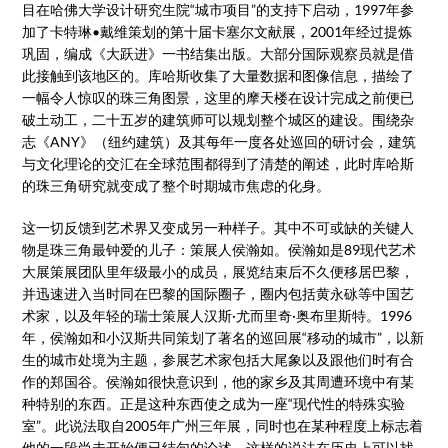
目在哈佛大学设计研究生院“城市项目”的支持下启动，1997年参
加了卡特琳•戴维策划的第十届卡塞尔文献展，2001年经过提炼
巩固，编成《大跃进》一书结集出版。大部分国际观察员就是借
此接触到该地区的。库哈斯收集了大量数据和图像信息，描绘了
一幅令人惊叹的珠三角图景，这里的摩天楼在设计完成之前便已
破土动工，二十五岁的建筑师可以规划整个城区的建设。围绕杂
志《ANY》（纽约建筑）及其每年一度各处巡回的研讨会，建筑
与文化理论的交汇在全球范围都得到了清楚的阐述，此时库哈斯
的珠三角研究就变成了整个时期城市焦虑的化身。
这一切反馈到艺术界又变成另一种样子。其中不可或缺的关键人
物是珠三角最钟爱的儿子：策展人侯瀚如。侯瀚如是89现代艺术
大展策展团队里年级最小的成员，展览结束后不久便移居巴黎，
并迅速进入当时同在巴黎的国际圈子，圈内包括黄永砯等中国艺
术家，以及年轻的瑞士策展人汉斯·尤而里奇·奥布里斯特。1996
年，侯瀚如和小汉斯共同策划了著名的巡回展“移动的城市”，以新
生的城市处境为主题，参展艺术家包括大尾象以及跟他们时有合
作的郑国谷。侯瀚如很快意识到，他的家乡及其周遭环境中有某
种特别的东西。正是这种东西使之成为一座“现代性的特殊实验
室”。此说法取自2005年广州三年展，同时也在某种程度上标志着
他的一段尚未开始便已结句的论述。这样的说法在历史上可以找