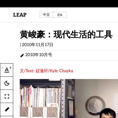
LEAP
中文
EN
区秀诒与陈侑汝，《噩梦摇摆》，2024年。
详见LEAP 2025 秋冬刊《下海游》
黄峻豪：现代生活的工具
|
2010年11月17日
2010年10月号
-
+
文/Text: 赵逸轩/Kyle Chayka