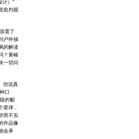
设计）”
觉批判观
套添置了
到户外抽
讽的解读
吗？黄峻
决一切问
。但说真
两种口
高级的貂
个星球，
华而不实
的作品像
他会承