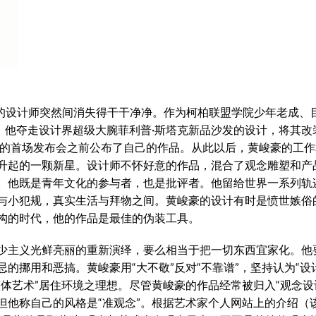
岁的设计师突然间消失得干干净净。作为柯柏联盟学院少年老成、
。他夺走设计界超级大腕菲利普·斯塔克新品沙发的设计，将其改
国的首场发布会之前公布了自己的作品。从此以后，黄峻豪的工
升起的一颗新星。设计师不怀好意的作品，混合了观念雕塑和产
。他既是青年文化的参与者，也是批评者。他留给世界一系列轨
与小犯规，真实生活与拜物之间。黄峻豪的设计有时是愤世嫉俗
构的时代，他的作品是最佳的伪装工具。
少主义光鲜亮丽的重新演绎，要么相当于把一切东西宜家化。他
的挪用和恶搞。黄峻豪用“大不敬”反对“不靠谱”，坚持认为“设
体艺术”居住环境之理想。尽管黄峻豪的作品经常被归入“观念设
但他称自己的风格是“准观念”。根据艺术家个人网站上的介绍（