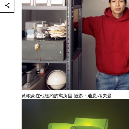
黄峻豪在他纽约的寓所里 摄影：迪恩·考夫曼