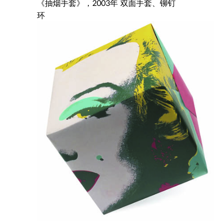
《抽烟手套》，2003年 双面手套、铆钉
环