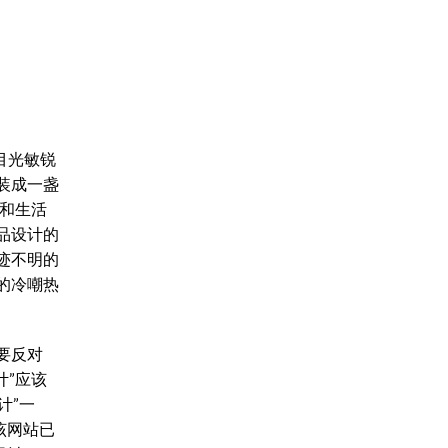
目光敏锐
装成一盏
作和生活
品设计的
迹不明的
的冷嘲热
要反对
计”应该
计”一
该网站已