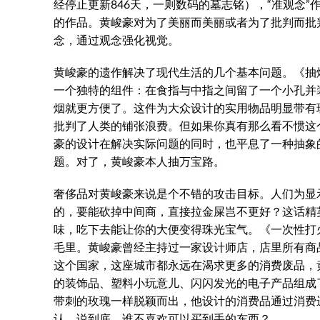
经停止更新846天，一则数码的墓志铭），“准观念
的作品。黄峻豪对为了美丽而美丽或者为了批判而批
念，通过观念强化视觉。
黄峻豪的遗作解决了现代生活的几个基本问题。《抽烟
一个独特的组件：在食指与中指之间留了一个小孔并
烟就更方便了。这件为大众设计的实用物品明显带有
批判了人类的铺张浪费。但如果你真有那么看不惯这
豪的设计在解决实际问题的同时，也平息了一种抽象
题。对了，黄峻豪本人抽万宝路。
奢侈品对黄峻豪来说是个不错的攻击目标。人们为显示
的，要能砍掉中间商，直接拉金屎岂不更好？这话精英
味，吃下去能让你的大便变得珠光宝气。《一次性打火
毛里。黄峻豪曾经主持过一家设计师店，店里所有商
这个国家，这座城市都永远在渴求更多的消费废品，
的装饰品、塑料小玩意儿、闪闪发光的电子产品组成
带刺的玫瑰一样脱颖而出，他设计的消费品通过消费
认，说到底，谁不喜欢可以买到手的东西？