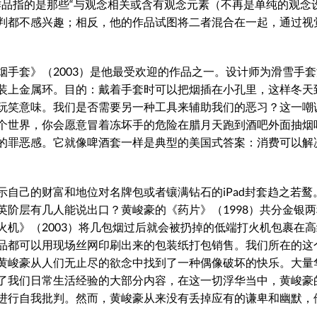
”作品指的是那些“与观念相关或含有观念元素（不再是单纯的观念
判都不感兴趣；相反，他的作品试图将二者混合在一起，通过视
手套》（2003）是他最受欢迎的作品之一。设计师为滑雪手
装上金属环。目的：戴着手套时可以把烟插在小孔里，这样冬天
玩笑意味。我们是否需要另一种工具来辅助我们的恶习？这一嘲
个世界，你会愿意冒着冻坏手的危险在腊月天跑到酒吧外面抽烟
的罪恶感。它就像啤酒套一样是典型的美国式答案：消费可以解
自己的财富和地位对名牌包或者镶满钻石的iPad封套趋之若鹜
阶层有几人能说出口？黄峻豪的《药片》（1998）共分金银
机》（2003）将几包烟过后就会被扔掉的低端打火机包裹在
品都可以用现场丝网印刷出来的包装纸打包销售。我们所在的这
黄峻豪从人们无止尽的欲念中找到了一种偶像破坏的快乐。大量
了我们日常生活经验的大部分内容，在这一切浮华当中，黄峻豪
进行自我批判。然而，黄峻豪从来没有丢掉应有的谦卑和幽默，