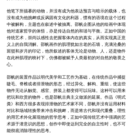
他笔下所描摹的动物，并没有成为他表达预言与暗示的载体，也
没有成为他挑衅或反讽固有文化的利器，惯有的语境在这个过程
中被解构，主题也在叙述中被抽离。邵帆企图从他的绘画中体现
他对道家哲学的体悟，亦是传达自然的和谐与平衡。正如中国的
传统艺术，崇尚以感性去把握客体内在的真实，从而实现真正意
义上的自我消解。邵帆画作的肌理犹如古老的石墙，充满沧桑的
斑驳和岁月的印记，他所叙述的客体无论是动物、人，还是物件
在此种肌理的映衬下，仿佛都被赋予人类最初的对自然的敬畏之
心。
邵帆的装置作品以明代美学和工艺作为基础，在传统作品中捕捉
睫毛、脊椎或者排泄物的形态，经过异化、解构、重组，使这些
物件无论从触觉、感官、拼装上都变得可以玩味。这种可以用来
把玩和欣赏的物件，也是邵帆古典主义做派的延展。作品《明式
粪》和西方很多表现排泄物的艺术家不同，邵帆并没有运用材料
对比和场域转换带来冲击和挑衅，而是将古代和现代重叠，理性
的用艺术外化展现他的哲学思考，正如中国传统艺术中强调的艺
术源于潜意识的思想，创作中即使达到完全的自主性时，也不可
能彻底消除理性的思考。