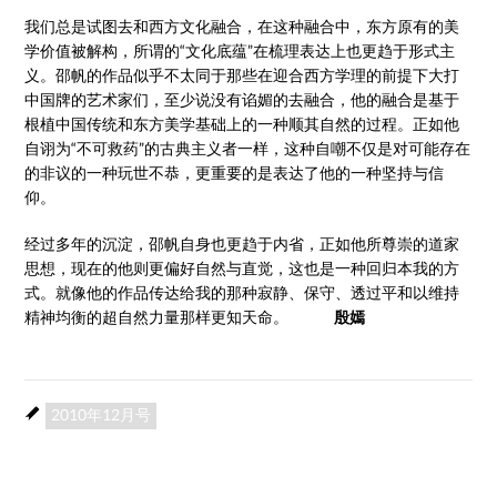
我们总是试图去和西方文化融合，在这种融合中，东方原有的美
学价值被解构，所谓的“文化底蕴”在梳理表达上也更趋于形式主
义。邵帆的作品似乎不太同于那些在迎合西方学理的前提下大打
中国牌的艺术家们，至少说没有谄媚的去融合，他的融合是基于
根植中国传统和东方美学基础上的一种顺其自然的过程。正如他
自诩为“不可救药”的古典主义者一样，这种自嘲不仅是对可能存在
的非议的一种玩世不恭，更重要的是表达了他的一种坚持与信
仰。
经过多年的沉淀，邵帆自身也更趋于内省，正如他所尊崇的道家
思想，现在的他则更偏好自然与直觉，这也是一种回归本我的方
式。就像他的作品传达给我的那种寂静、保守、透过平和以维持
精神均衡的超自然力量那样更知天命。
殷嫣
2010年12月号