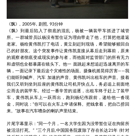
《飘》, 2005年, 剧照, 93分钟
《飘》到最后陷入了彻底的混乱，杨被一辆装甲车抓进了城管
所。一群城管员以杨没有暂住证为理由带走了他，打算把他遣返
老家。杨给黄伟凯打了电话，黄立刻赶到现场，希望能够赎回自
己的好朋友。这个突发事件让黄伟凯直接从幕后走到幕前，原来
的观察者彻底变成现实的参与者，而他面对监管部门的所有无力
和虚弱也全都暴露在镜头下。他一 面跳起来想追赶迅速离开的车
辆，一面记录下最后这个灾难性的场面。摄像机摇晃得厉害——我
们能听到喊声、汽车 加速的声音、黄伟凯叫出租车的声音。接着
我们又听到坐到后座的黄伟凯让司机开快点儿，务必追上前面绝
尘而去的装甲车。经过一番辛苦的追逐，出租车终于赶上了装甲
车，黄伟凯从车上一跃而出，跑到杨纪伟跟前，递给他一沓现
金，同时说：“你可以在火车上申请保释。把钱拿着，把自己捞回
来。”故事在汽车嘈杂的喇叭声里结束。
片尾字幕显示：“同一个月，一名大学生因为没带暂住证在拘留所
被活活打死。” “三个月后,中国国务院废除了存在长达21年 (针对