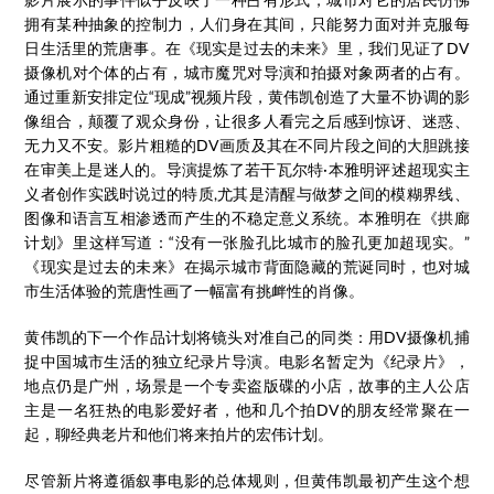
拥有某种抽象的控制力，人们身在其间，只能努力面对并克服每
日生活里的荒唐事。在《现实是过去的未来》里，我们见证了DV
摄像机对个体的占有，城市魔咒对导演和拍摄对象两者的占有。
通过重新安排定位“现成”视频片段，黄伟凯创造了大量不协调的影
像组合，颠覆了观众身份，让很多人看完之后感到惊讶、迷惑、
无力又不安。影片粗糙的DV画质及其在不同片段之间的大胆跳接
在审美上是迷人的。导演提炼了若干瓦尔特·本雅明评述超现实主
义者创作实践时说过的特质,尤其是清醒与做梦之间的模糊界线、
图像和语言互相渗透而产生的不稳定意义系统。本雅明在《拱廊
计划》里这样写道：“没有一张脸孔比城市的脸孔更加超现实。”
《现实是过去的未来》在揭示城市背面隐藏的荒诞同时，也对城
市生活体验的荒唐性画了一幅富有挑衅性的肖像。
黄伟凯的下一个作品计划将镜头对准自己的同类：用DV摄像机捕
捉中国城市生活的独立纪录片导演。电影名暂定为《纪录片》，
地点仍是广州，场景是一个专卖盗版碟的小店，故事的主人公店
主是一名狂热的电影爱好者，他和几个拍DV的朋友经常聚在一
起，聊经典老片和他们将来拍片的宏伟计划。
尽管新片将遵循叙事电影的总体规则，但黄伟凯最初产生这个想