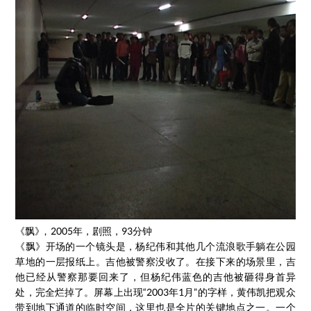
《飘》, 2005年，剧照，93分钟
《飘》开场的一个镜头是，杨纪伟和其他几个流浪歌手躺在公园
草地的一层报纸上。吉他被警察没收了。在接下来的场景里，吉
他已经从警察那要回来了，但杨纪伟蓝色的吉他被砸得身首异
处，完全烂掉了。屏幕上出现“2003年1月”的字样，黄伟凯把观众
带到地下通道的临时空间，这里也是全片的关键地点之一。一个