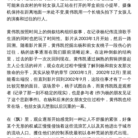
可能来自农村的年轻女孩儿正站在打开的琴盒前拉小提琴。摄像
机保持在距离地面一米处不变,黄伟凯用一个长镜头拍下了女孩儿
的演奏和过往的行人。
黄伟凯按照时间上的倒叙结构组织叙事，在记录杨纪伟流浪歌手
生涯的同时也把玩了时间性。影片从2003年1月开始，然后一路
回溯。随着影片展开，黄伟凯挖掘出杨和前女友桃子一段伤心的
过往，杨的故事逐渐在我们眼前清晰起来。在这种倒叙的结构
里，过去的影子一次次回到现在。黄伟凯通过娴熟的剪辑拼接起
主人公生活的碎片，观众在此过程中慢慢了解到杨和前女友那次
致命的分手，其实从较早的章节 (2003年1月、2002年12月) 里就
能看出端倪，但直到影片回到2002年9月，这段往事才有了一个
比较完整的面目。该场景中，桃子试图自杀，而黄伟凯既是观察
者 (记录了那一刻不稳定的现实)，也是参与者 (作为杨的朋友见证
了这个悲剧事件)。在杨和后来的女朋友交往过程中，黄伟凯也经
常在场，包括女孩儿堕胎以后沉重的一幕。
在《飘》里，观众逐渐开始感觉到一种让人不舒服的紧张，好像
某个无形的权威正慢慢侵蚀着这些流浪艺人以及其他进出于城市
的流动人口。攫住他们的控制系统最初以各种荒诞的形式出现。