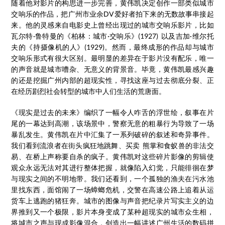
随着他对影片的构思进一步完善，黄伟凯决定创作一部类似城市
交响乐的作品，把广州市业余DV爱好者拍下来的无数故事串接起
来。他的灵感来自电影史上曾经出现过的城市交响乐影片，比如
瓦尔特·鲁特曼的《柏林：城市·交响乐》(1927) 以及吉加·维尔托
夫的《持摄像机的人》(1929)。然而，最终成形的作品却与城市
交响乐形式有很大区别。最明显的差异在于影片没有配乐，唯一
的声音就是城市嘈杂、无意义的背景音。毕竟，黄伟凯最感兴趣
的还是挖掘广州内部的超现实性，寻找这座与过去彻底分裂、正
在经历剧烈社会转型的城市中人们生活的荒唐面。
《现实是过去的未来》编织了一幅令人咋舌的浮世绘，叙事在片
尾的一幕达到高潮，该场景中，警察无意的粗暴行为导致了一场
暴乱发生。黄伟凯在片中汇集了一系列破碎的叙述和奇异事件。
我们看到流浪者在街头疯狂地跳舞、买卖 熊掌和食蚁兽的非法交
易、在桥上声称要自杀的疯子。黄伟凯对这些碎片影像的剪辑使
观众永远无法对其进行整体把握，就像陷入幻觉，只能徘徊在梦
与现实之间的不明地带。我们还看到，一个孤独的渔夫在污水池
里找东西，面馆闹了一场蟑螂危机，交警在高速公路上追着从运
货车上逃跑的猪狂奔。城市的图像与声音把纪录片写实主义的边
界推到又一个极限，影片本身变成了某种超现实的城市众生相，
将城市之声与现成影像混合，创造出一幅讲述广州生活的数码拼