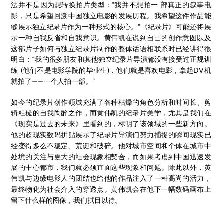
法并不是因为想转换拍片类型：“我并不想拍一 部真正的叙事电
影，只是希望回溯中国独立电影的发展历程。我希望这件作品能
够展示独立纪录片作为一种形式的核心。”《纪录片》可能还将展
示一种自我反省和自我意识。黄伟凯在说到自己的创作意图以及
这部片子如何与独立纪录片制作的整体话语相联系时已经讲得很
明白：“我的很多朋友和其他独立纪录片导演都没有接受过正规训
练 (他们不是电影学院的毕业生)，他们就是喜欢电影，拿起DV机
就拍了——一个人拍一部。”
如今的纪录片创作领域充满了各种枯燥的角色分析和时间长、剪
辑粗糙的自我陶醉之作，而黄伟凯的纪录片美学，尤其是我们在
《现实是过去的未来》里看到的，标明了该领域的一些新方向。
他的超现实数码拼贴展示了纪录片导演们努力捕捉的瞬间现实已
经变得多么不稳定、荒诞和破碎。他对城市空间和个体在城市中
处境的关注与更大的社会现象相契合，而如果考虑到中国迅速发
展的中心都市，我们就必须直面这些现象和问题。除此以外，黄
伟凯与边缘电影人的团结也给他的作品注入了一种高尚的活力，
最终物化为社会介入的穿透点。黄伟凯会在他下一幅数码画布上
留下什么样的图像，我们拭目以待。