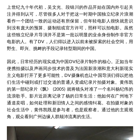
上世纪九十年代初，吴文光、段锦川的作品开始在国内外引起关
注并得到认可，尽管很多人对于把这一时期中国独立纪录片浪潮
看作一个团结一致的运动还有所保留，但年轻电影人很快就意识
到没有庞大的预算、摄制组或官方许可，照样可以拍电影。虽然
这些独立纪录片导演并不是第一批以明显的业余身份制作非官方
电影的人。有了DV，人们得以进入以前未被探索的社会空间，用
野生、即兴、挑衅的手段记录转型期间的中国。
因此，日常经历的现实成为中国DV纪录片制作的核心。正如当年
便携拍摄以及声画同步技术的普及为法国新浪潮和意大利新现实
主义电影打开了更多可能性，DV摄像机也让中国导演们得以把他
们生活中碰到或打过交道的普通人变成纪录片拍摄对象。黄伟凯
的第一部纪录片《飘》 (2005) 就将镜头对准了一个名叫杨纪伟的
流浪歌手。影片近距离记录了杨的日常生活：他如何在广州地下
通道卖唱，如何处理和新旧情人之间的感情纠葛。在拍摄对象的
社会生活中，黄伟凯既是参与者，也是观察者。通过他的主观视
角，观众看到广州边缘人群颠沛流离的生活。