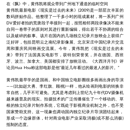
在《飘》中，黄伟凯将观众带到广州地下通道的临时空间
黄伟凯最新电影《现实是过去的未来》(2009)是一部层次丰富的
数码拼贴作品。他整理了一千多小时的现成素材，将一系列广州
DV爱好者拍的荒唐段子串接到一起，按照相邻两段录像决不能来
自同一卷带子的原则对其进行重新编辑，得出若干不协调的组合
以及破碎的叙事。该片在国内的几场独立纪录片放映会上获得广
泛好评，包括昆明云之南纪录影像展、北京宋庄中国纪录片交流
周和重庆民间映画交流展。今年，黄伟凯把《现实是过去的未
来》带到了法国真实电影节，获特别荣誉奖，并在德国、西班
牙、波兰、加拿大、美国都安排了放映活动。《大西洋月刊》评
论员Hua Hsu称这部电影是他“最近几年看过的最迷人的影片。”
黄伟凯最早学的是国画。和中国独立电影圈很多画画出身的导演
——(比如赵大勇、李红旗、顾桃)一样，他从绘画到电影的转换非
常自然，几乎不可避免。尤其是考虑到上世纪九十年代DV摄像机
越来越普及的现实。拍摄技术的广泛传播催生了一个移动的、草
根的独立纪录片制作系统，它既处于影视商业机制之外，也不受
国家赞助支持。这一现象也调动国内独立纪录片导演团结起来，
形成一个边缘群体，针对商业电影产业采取消极(或不那么消极)
抵制的态度。