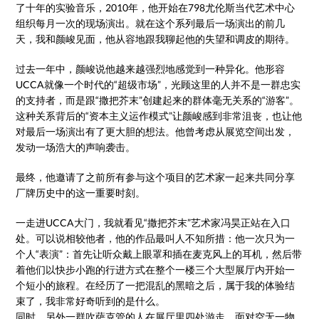
了十年的实验音乐，2010年，他开始在798尤伦斯当代艺术中心
组织每月一次的现场演出。就在这个系列最后一场演出的前几
天，我和颜峻见面，他从容地跟我聊起他的失望和调皮的期待。
过去一年中，颜峻说他越来越强烈地感觉到一种异化。他形容
UCCA就像一个时代的“超级市场”，光顾这里的人并不是一群忠实
的支持者，而是跟“撒把芥末”创建起来的群体毫无关系的“游客”。
这种关系背后的“资本主义运作模式”让颜峻感到非常沮丧，也让他
对最后一场演出有了更大胆的想法。他曾考虑从展览空间出发，
发动一场浩大的声响袭击。
最终，他邀请了之前所有参与这个项目的艺术家一起来共同分享
厂牌历史中的这一重要时刻。
一走进UCCA大门，我就看见“撒把芥末”艺术家冯昊正站在入口
处。可以说相较他者，他的作品最叫人不知所措：他一次只为一
个人“表演”：首先让听众戴上眼罩和插在麦克风上的耳机，然后带
着他们以快步小跑的行进方式在整个一楼三个大型展厅内开始一
个短小的旅程。在经历了一把混乱的黑暗之后，属于我的体验结
束了，我非常好奇听到的是什么。
同时，另外一群吹萨克管的人在展厅里四处游走，面对空无一物