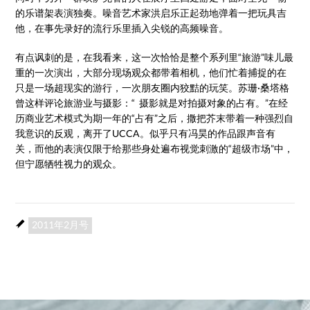
的乐谱架表演独奏。噪音艺术家洪启乐正起劲地弹着一把玩具吉
他，在事先录好的流行乐里插入尖锐的高频噪音。
有点讽刺的是，在我看来，这一次恰恰是整个系列里“旅游”味儿最
重的一次演出，大部分现场观众都带着相机，他们忙着捕捉的在
只是一场超现实的游行，一次朋友圈内狡黠的玩笑。苏珊·桑塔格
曾这样评论旅游业与摄影：“ 摄影就是对拍摄对象的占有。”在经
历商业艺术模式为期一年的“占有”之后，撒把芥末带着一种强烈自
我意识的反观，离开了UCCA。似乎只有冯昊的作品跟声音有
关，而他的表演仅限于给那些身处遍布视觉刺激的“超级市场”中，
但宁愿牺牲视力的观众。
2011年2月号