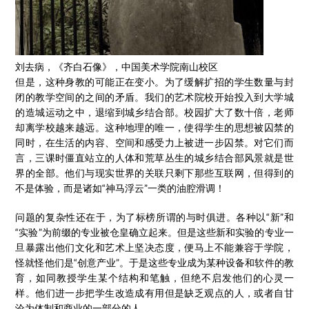
刘去病，《齐白石像》，中国美术学院南山校区
但是，这种身教的可能正在变小。为了缓解扩招的学生数量与封
闭的教学空间的之间的矛盾。我们的艺术院校开始投入到大学城
的造城运动之中，退缩到城乡结合部。校园扩大了数十倍，老师
却离学校越来越远。这种地理的唯一，使得学生的思想被囚禁的
同时，在生活的内容、空间和感受力上被进一步囚禁。对它们而
言，三课时僵直站立的人体和荒草丛生的城乡结合部风景就是世
界的全部。他们与现实世界的关联只剩下那些互联网，但得到的
不是体验，而是诸如“神马浮云”一类的油腔滑调！
问题的复杂性还在于，为了标榜所谓的与时俱进。各种以“新”和
“实验”为前缀的专业被仓皇确立起来。但是这些新和实验的专业一
旦暴露出他们文化和艺术上坚决态度，便马上不能兼容于学院，
怪就怪他们是“创意产业”。于是这些专业成为某种设备和软件的教
育，如同教授学生某个结构和笔触，但绝不启发他们的心灵一
样。他们进一步把学生改造成有用但是缺乏观点的人，或者自甘
沦为体制和商业的一部分的人。