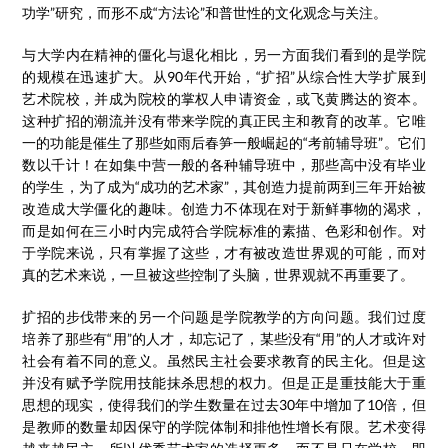
功学”研究，而形不成“方法论”和普世性的文化观念与关注。
与大学内在精神的僵化与退化相比，另一方面我们看到的是学院
的规模在迅速扩大。从90年代开始，“扩招”从综合性大学扩展到
艺术院校，并成为院校的掌权人申请资金，或飞黄腾达的资本。
这种扩招的潮流并没有带来学院的真正民主和教育的改革。它唯
一的功能是催生了那些如雨后春笋一般崛起的“考前辅导班”。它们
数以千计！在如集中营一般的各种辅导班中，那些高中没有毕业
的学生，为了成为“成功的艺术家”，其创造力提前两到三年开始被
改造成大学僵化的趣味。创造力不体现在对于新鲜事物的渴求，
而是如何在三小时内完成符合学院标准的素描、色彩和创作。对
于学院来说，只有掌握了这些，才有被改造世界观的可能，而对
真的艺术来说，一旦被这些控制了头脑，世界观就不再重要了。
扩招的步伐带来的另一个问题是学院教学的方向问题。我们过度
培养了那些有“用”的人才，却忘记了，某些没有“用”的人才或许对
社会有着不同的意义。虽然民主社会要求教育的民主化。但是这
并没有赋予学院用技能抹杀思想的权力。但是正是重技能大于重
思想的现实，使得我们的学生数量在过去30年中增加了10倍，但
是教师的数量却因保守的学院体制和排他性增长有限。艺术变得