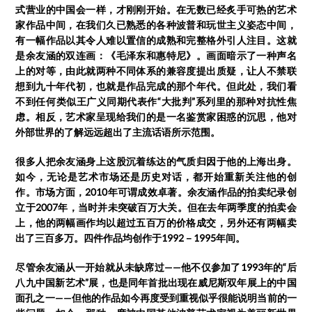
式营业的中国会一样，才刚刚开始。在无数已经炙手可热的艺术
家作品中间，在我们久已熟悉的各种波普和玩世主义姿态中间，
有一幅作品以其令人难以置信的成熟和完整格外引人注目。这就
是余友涵的双连画：《毛泽东和惠特尼》。画面暗示了一种声名
上的对等，由此就两种不同体系的兼容度提出质疑，让人不禁联
想到九十年代初，也就是作品完成的那个年代。但此处，我们看
不到任何类似王广义同期代表作“大批判”系列里的那种对抗性焦
虑。相反，艺术家呈现给我们的是一名鉴赏家困惑的沉思，他对
外部世界的了解远远超出了主流话语所示范围。
很多人把余友涵身上这股沉着练达的气质归因于他的上海出身。
如今，无论是艺术市场还是历史对话，都开始重新关注他的创
作。市场方面，2010年可谓成效卓著。余友涵作品的拍卖纪录创
立于2007年，当时并未突破百万大关。但在去年两季度的拍卖会
上，他的两幅画作均以超过五百万的价格成交，另外还有两幅卖
出了三百多万。四件作品均创作于1992－1995年间。
尽管余友涵从一开始就从未缺席过——他不仅参加了1993年的“后
八九中国新艺术”展，也是同年首批出现在威尼斯双年展上的中国
面孔之一——但他的作品如今再度受到重视似乎很能说明当前的一