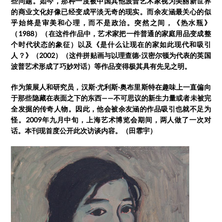
些问题。如今，那种一度被中国其他波普艺术家视为美丽新世界
的商业文化好像已经变成平淡无奇的现实。而余友涵最关心的似
乎始终是审美和心理，而不是政治。突然之间，《热水瓶》
（1988）（在这件作品中，艺术家把一件普通的家庭用品变成整
个时代状态的象征）以及《是什么让现在的家如此现代和吸引
人？》（2002）（这件拼贴画与以理查德·汉密尔顿为代表的英国
波普艺术形成了巧妙对话）等作品变得极其具有先见之明。
作为策展人和研究员，汉斯·尤利斯·奥布里斯特在趣味上一直偏向
于那些隐藏在表面之下的东西——不可思议的新生力量或者未被完
全发掘的传奇人物。因此，他会被余友涵的作品吸引也就不足为
怪。2009年九月中旬，上海艺术博览会期间，两人做了一次对
话。本刊现首度公开此次访谈内容。（田霏宇）