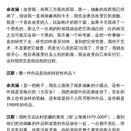
余友涵：
改变呢，有两三方面的原因，第一，抽象的东西我已经
画了，假设我一直画抽象画到今天，我也会逐步改变它的面貌。
我是一个喜欢改变的人，比如刚才的那个圆，如果今天我画了一
个黑色的，那么下一次画的时候我就会把它画成白的，白的画完
之后可能又会画一个黑的。我不像一个科学家，会把一件事物一
直的研究下去，研究20年甚至50年，直到把它研究透。我对于艺
术，不是要把它做透，而是当“心灵的花”出现了，开放了，我就会
很开心，然后再接受社会上别的刺激，我会改变自己来应付它。
这对我而言是很自然的过程。
汉斯：
哪一件作品是你的转折性作品？
余友涵：
是一把椅子，我在上面画了很多抽象的小圆点。还有一
件就是安格尔的《大宫女》，我把画面中的花都改掉了，宫女的
身上也有这样的笔触。还有就是四个人民币那件作品，这些都是
1988年的作品。
汉斯：
我昨天去比利安娜的展览（指“上海滩1979-2009”），看到
他们把你抽象的作品和波普的作品放在一起，一点都不混乱，而
且非常好看，丝毫没有矛盾，你的房间是整个展览的焦点所在。