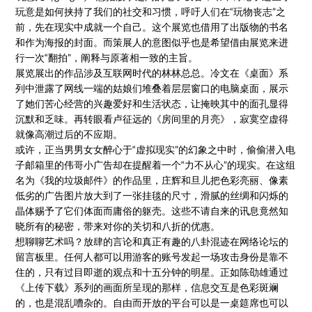
玩意是如何挟持了我们的社交和习惯，呼吁人们在“玩物丧志”之
前，先在现实中成就一个自己。这个展览也借用了出版物的书名
和作为海报的封面。而策展人的意图似乎也是希望借由展览来进
行一次“翻拍”，阐释与原著相一致的主旨。
展览展出的作品涉及互联网时代的林林总总。冷文在《桌面》系
列中泄露了网线一端的姑娘们堆叠着层层窗口的电脑桌面，展示
了她们苦心经营的兴趣爱好和生活状态，让掩映其中的面孔显得
沉默和乏味。再转眼看卢征远的《房间里的月亮》，寂寞空虚得
就像高潮过后的不应期。
或许，正当男男女女醉心于“虚拟现实”的幻象之中时，偷偷潜入电
子邮箱里的伟哥小广告却在提醒着一个“力不从心”的现实。在这组
名为《我的垃圾邮件》的作品里，庄辉和旦儿把色彩亮丽、像素
低劣的广告图片放大到了一张挂毯的尺寸，滑腻的丝绸和闪烁的
晶体赐予了它们体面而庸俗的躯壳。这些不请自来的讯息竟然知
晓所有的秘密，带来对你的关切和八折的优惠。
想聊聊艺术吗？放肆的言论和真正有趣的八卦混迹在网络论坛的
留言板里。任何人都可以用游客的账号发起一场攻击身份是靠不
住的，只有过目即逝的观点和十五分钟的明星。正如陈劭雄通过
《上传下载》系列的画面所呈现的那样，信息交互是色彩斑斓
的，也是混乱嘈杂的。自由而开放的平台可以是一桌筵席也可以