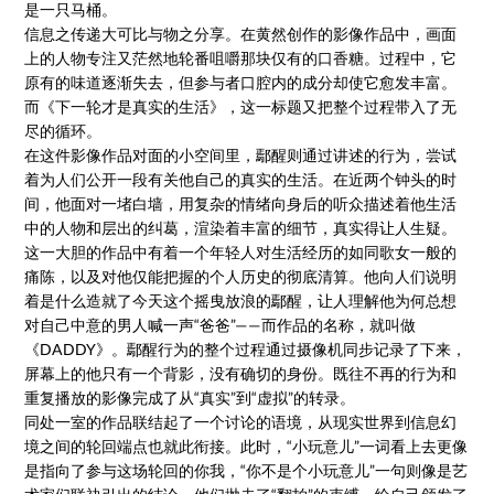
是一只马桶。
信息之传递大可比与物之分享。在黄然创作的影像作品中，画面
上的人物专注又茫然地轮番咀嚼那块仅有的口香糖。过程中，它
原有的味道逐渐失去，但参与者口腔内的成分却使它愈发丰富。
而《下一轮才是真实的生活》，这一标题又把整个过程带入了无
尽的循环。
在这件影像作品对面的小空间里，鄢醒则通过讲述的行为，尝试
着为人们公开一段有关他自己的真实的生活。在近两个钟头的时
间，他面对一堵白墙，用复杂的情绪向身后的听众描述着他生活
中的人物和层出的纠葛，渲染着丰富的细节，真实得让人生疑。
这一大胆的作品中有着一个年轻人对生活经历的如同歌女一般的
痛陈，以及对他仅能把握的个人历史的彻底清算。他向人们说明
着是什么造就了今天这个摇曳放浪的鄢醒，让人理解他为何总想
对自己中意的男人喊一声“爸爸”——而作品的名称，就叫做
《DADDY》。鄢醒行为的整个过程通过摄像机同步记录了下来，
屏幕上的他只有一个背影，没有确切的身份。既往不再的行为和
重复播放的影像完成了从“真实”到“虚拟”的转录。
同处一室的作品联结起了一个讨论的语境，从现实世界到信息幻
境之间的轮回端点也就此衔接。此时，“小玩意儿”一词看上去更像
是指向了参与这场轮回的你我，“你不是个小玩意儿”一句则像是艺