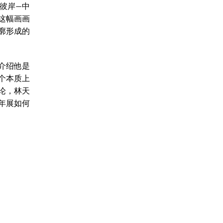
彼岸—中
这幅画画
廓形成的
介绍他是
个本质上
论，林天
年展如何