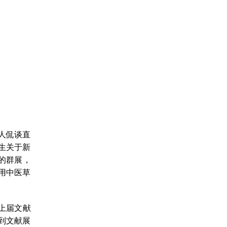
人侃谈直
生关于新
的群展，
用中医草
上届文献
到文献展