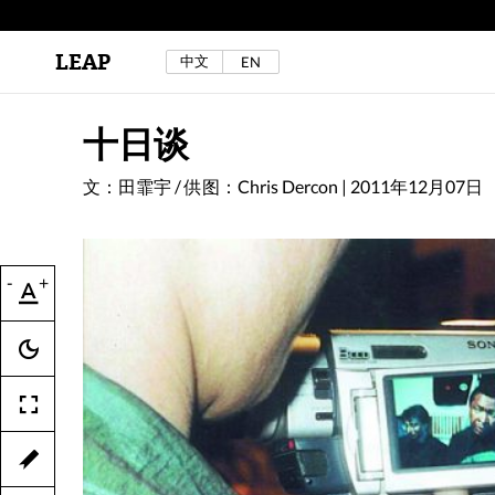
LEAP
中文
EN
区秀诒与陈侑汝，《噩梦摇摆》，2024年。
详见LEAP 2025 秋冬刊《下海游》
十日谈
文：田霏宇 / 供图：Chris Dercon
|
2011年12月07日
-
+