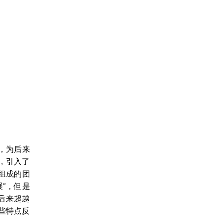
），为后来
，引入了
组成的团
”，但是
后来超越
些特点反