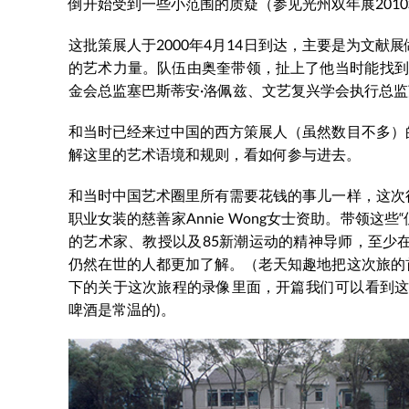
倒开始受到一些小范围的质疑（参见光州双年展2010
这批策展人于2000年4月14日到达，主要是为文
的艺术力量。队伍由奥奎带领，扯上了他当时能找到的
金会总监塞巴斯蒂安·洛佩兹、文艺复兴学会执行总监
和当时已经来过中国的西方策展人（虽然数目不多）
解这里的艺术语境和规则，看如何参与进去。
和当时中国艺术圈里所有需要花钱的事儿一样，这次
职业女装的慈善家Annie Wong女士资助。带领这
的艺术家、教授以及85新潮运动的精神导师，至少
仍然在世的人都更加了解。（老天知趣地把这次旅的
下的关于这次旅程的录像里面，开篇我们可以看到这
啤酒是常温的)。