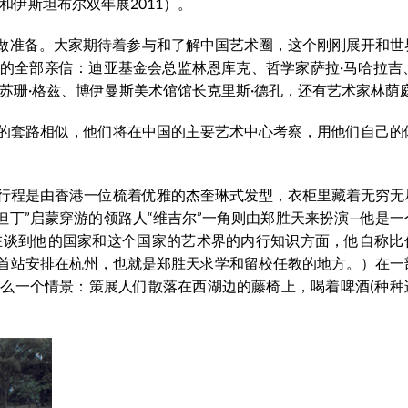
和伊斯坦布尔双年展2011）。
献展做准备。大家期待着参与和了解中国艺术圈，这个刚刚展开和世
全部亲信：迪亚基金会总监林恩库克、哲学家萨拉·马哈拉吉、G
苏珊·格兹、博伊曼斯美术馆馆长克里斯·德孔，还有艺术家林荫
的套路相似，他们将在中国的主要艺术中心考察，用他们自己的
行程是由香港一位梳着优雅的杰奎琳式发型，衣柜里藏着无穷无
些“但丁”启蒙穿游的领路人“维吉尔”一角则由郑胜天来扮演—他是
在谈到他的国家和这个国家的艺术界的内行知识方面，他自称比
首站安排在杭州，也就是郑胜天求学和留校任教的地方。）在一
么一个情景：策展人们散落在西湖边的藤椅上，喝着啤酒(种种