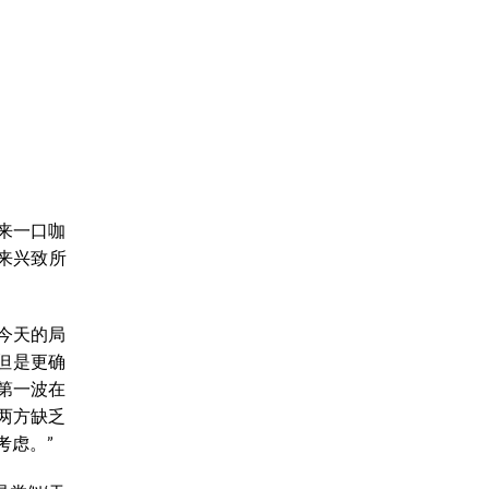
来一口咖
来兴致所
今天的局
但是更确
第一波在
两方缺乏
考虑。”