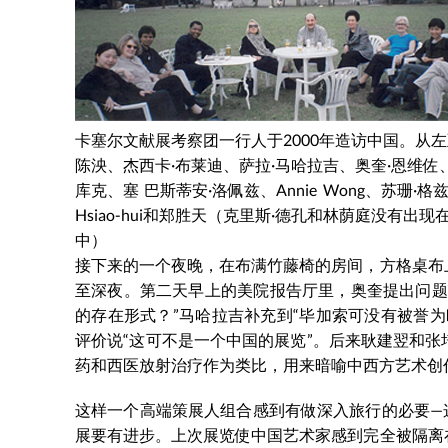
卡塞尔文献展考察团一行人于2000年造访中国。从
陈泱、杰西卡·布莱迪、萨拉·马哈拉吉、奥奎·恩维佐、
库克、塞 巴斯蒂安·洛佩兹、Annie Wong、苏珊·格兹
Hsiao-hui和郑胜天（克里斯·德孔和林荫庭没有出现
中）
接下来的一个夜晚，在布满竹藤椅的房间，方格桌布
至深夜。第二天早上的美院报告厅里，奥奎提出问题
的存在形式？”马哈拉吉补充到“毕加索可没有被誉
评价说“这可不是一个中国的展览”。后来耿建翌和
药和西医放射治疗作为类比，用来暗喻中西方艺术创
这样一个高端策展人组合感到有做深入旅行的必要—
展要有进步。上次展览使中国艺术家感到完全被隔离