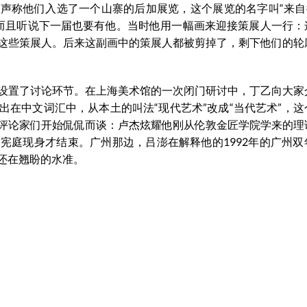
声称他们入选了一个山寨的后加展览，这个展览的名字叫“来自
，而且听说下一届也要有他。当时他用一幅画来迎接策展人一行：
这些策展人。后来这副画中的策展人都被剪掉了，剩下他们的轮
设置了讨论环节。在上海美术馆的一次闭门研讨中，丁乙向大家
在中文词汇中，从本土的叫法“现代艺术”改成“当代艺术”，这
评论家们开始侃侃而谈：卢杰炫耀他刚从伦敦金匠学院学来的理
宪庭现身才结束。广州那边，吕澎在解释他的1992年的广州双
还在翘盼的水准。