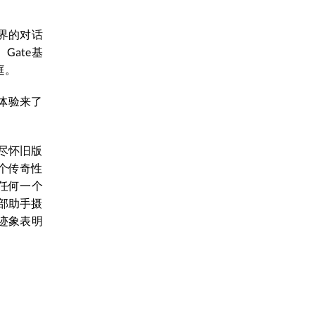
界的对话
ate基
庭。
体验来了
尽怀旧版
一个传奇性
任何一个
部助手摄
迹象表明