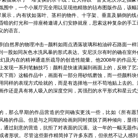
氛围中，一个小展厅完全用以呈现他精致的毡布图版作品，该幅
支撑展示，内有状如落叶、茎杆的物件、十字架、垂直及躺倒的线
昏暗的灯光和一排座椅邀请人们安静就座，思索这种复杂的手工
义的语言。
受到自然界的物理冲击—颜料如雨点洒落玻璃和柏油碎石路面一样
到一股如同灰色水洗风暴的形式表达。安尼沃尔有时的确在室外
幻及内在的精神通道所疏导的创造性能量。他2008年的作品无
上发现一系列笔触技巧：颜料是快速滴漏到画面上的，反映了艺
天下雨》这幅作品中，画面有一部分用砂纸磨蚀，而一些颜料块
用同样的表现方式绘就的，而是有选择地一丝不苟地贴上去的。
画作还是具有将人吸入的深度空间，其强烈的水平形式和星云式
样的，那么早期的作品营造的空间确实更浅一些，比如《所有愿
俗”风格的作品。但是与之同期的绘画则同时摆脱了两种倾向，显得
，通过刻意的营造，抗拒了对表面的沉湎。这一年的一幅无题作
或者形状。尽管这些新作精简掉了许多东西，但依然不让人感到