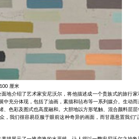
00 厘米
全面地介绍了艺术家安尼沃尔，将他描述成一个贵族式的旅行家
展中充分体现，包括了油画，素描和毡布等一系列媒介。生动而
绪、色彩及图式也高度融和。大胆地以方形笔触、混合颜料层层
众，我们很容易臣服于眼前这种奇异的画面，而甘愿悬置我们“正
8年素描展示了一堆变换的水平线，让人得以一瞥安尼沃尔之抽象