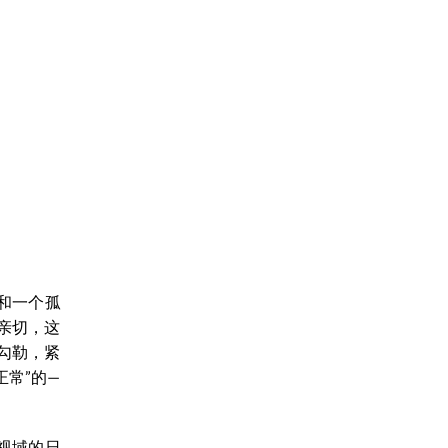
和一个孤
亲切，这
勾勒，紧
常”的—
视域的日