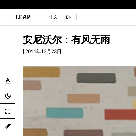
LEAP
中文
EN
区秀诒与陈侑汝，《噩梦摇摆》，2024年。
详见LEAP 2025 秋冬刊《下海游》
安尼沃尔：有风无雨
|
2011年12月23日
-
+