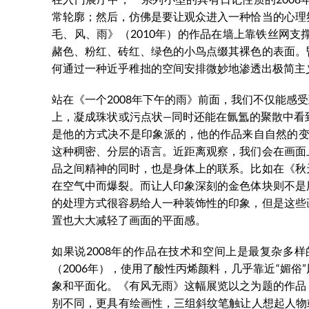
常轮廓；然后，仿佛是要让观众进入一种恰当的心理
毛、风、雨》（2010年）的作品在墙上靠铁丝网
赭色、粉红、砖红、绿色的小鸟点缀其裸色的表面。
何通过一种近乎稚拙的空间安排微妙地渗透出极简主
站在《一个2008年下午的雨》前面，我们不仅能感
上，凝成珠状或污点状—同时还能在氤氲的聚散中看
是他的方式决不是印象派的，他的作品来自自然的变
这种稠密、分层的语言。近距离观察，我们会在画面
品之间精神的同时，也是身体上的联系。比如在《秋
在空气中而爆裂。而让人印象深刻的金色体块则不是
的处理方式很容易给人一种装饰性的印象，但是这些
置也大大减轻了画面的平面感。
如果说2008年的作品在技术和空间上是最复杂多
（2006年），使用了酸性丙烯颜料，几乎靠近“媚
象和平面化。《有风无雨》这幅展览以之为题的作品
别不同，更具有绘画性，三组斜纹笔触让人想起人物