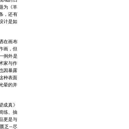
题为《羊
条，还有
设计是如
洒在画布
作画，但
一例外是
术家与作
也因暴露
这种表面
光晕的并
望成真》
简练、抽
品更是与
匮乏—尽