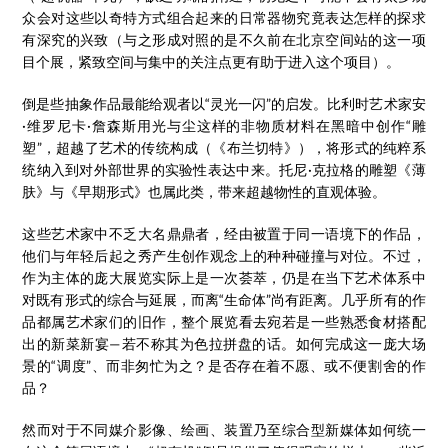
众会对这些以奇特方式组合起来的日常器物究竟表达怎样的探求
有深究的兴致（与之形成对照的是不久前在北京空间站的这一项
目个展，紧致空间与集中的关注点更有助于进入这个项目）。
倒是些抽象作品最能给观者以“灵光一闪”的启发。比利时艺术家安
·维罗尼卡·詹森斯用光与尘这样的非物质材料在黑暗中创作“雕
塑”，超越了艺术的传统构成（《布兰切特》），将形式的纯粹系
统纳入到对外部世界的实验性表达中来。托尼·克拉格的雕塑《薄
肤》与《早期形式》也属此类，带来超越物性的直观体验。
这些艺术家中不乏大名鼎鼎者，经由被置于同一语境下的作品，
他们与年轻后起之秀产生创作观念上的种种碰撞与对位。不过，
作为主体的庞大展览实际上是一次荟萃，仍是在当下艺术体系中
对既有形式的综合与延展，而离“生命体”尚有距离。几乎所有的作
品都属艺术家们的旧作，整个展览看去宛若是一些熟悉食材搭配
出的新菜新宴—若不称其为色拉拼盘的话。如何完成这一庞大场
景的“调度”、而非匆忙为之？是否存在着不愿、或不便割舍的作
品？
然而对于不同媒介影像、绘画、装置乃至综合型新媒体如何统一