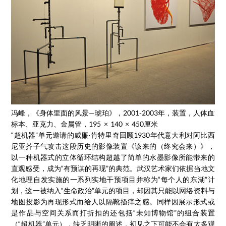
冯峰，《身体里面的风景—琥珀》，2001-2003年，装置，人体血管
标本、亚克力、金属管，195 × 140 × 450厘米
“超机器”单元邀请的威廉·肯特里奇回顾1930年代意大利对阿比西
尼亚芥子气攻击这段历史的影像装置《该来的（终究会来）》，
以一种机器式的立体循环结构超越了简单的水墨影像所能带来的
直观感受，成为“有预谋的再现”的典范。武汉艺术家们依据当地文
化地理自发实施的一系列实地干预项目并称为“每个人的东湖”计
划，这一被纳入“生命政治”单元的项目，却因其只能以网络资料与
地图投影为再现形式而给人以隔靴搔痒之感。同样因展示形式或
是作品与空间关系而打折扣的还包括“未知博物馆”的组合装置
（“超机器”单元），缺乏明晰的阐述，初见之下可能不会有太多观