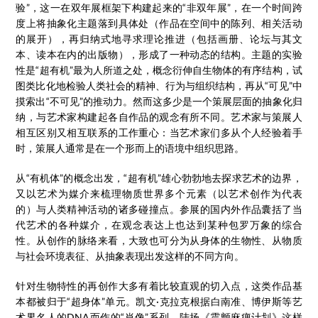
验”，这一在双年展框架下构建起来的“非双年展”，在一个时间跨
度上将抽象化主题落到具体处（作品在空间中的陈列、相关活动
的展开），再归纳式地寻求理论推进（包括画册、论坛与其文
本、读本在内的出版物），形成了一种动态的结构。主题的实验
性是“超有机”最为人所道之处，概念衍伸自生物体的有序结构，试
图类比化地检验人类社会的精神、行为与组织结构，再从“可见”中
摸索出“不可见”的推动力。然而这多少是一个策展层面的抽象化归
纳，与艺术家构建起各自作品的观念有所不同。艺术家与策展人
相互区别又相互联系的工作重心：当艺术家们多从个人经验着手
时，策展人通常是在一个形而上的语境中组织思路。
从“有机体”的概念出发，“超有机”雄心勃勃地去探求艺术的边界，
又以艺术为媒介来梳理物质世界多个元素（以艺术创作为代表
的）与人类精神活动的诸多碰撞点。参展的国内外作品囊括了当
代艺术的各种媒介，在观念表达上也达到某种包罗万象的综合
性。从创作的脉络来看，大致也可分为从身体的生物性、从物质
与社会环境表征、从抽象表现出发这样的不同方向。
针对生物特性的再创作大多有着比较直观的切入点，这类作品基
本都被归于“超身体”单元。凯文·克拉克根据白南准、博伊斯等艺
术界名人的DNA而作的“肖像”系列、陆扬《震颤麻痹计划》这样