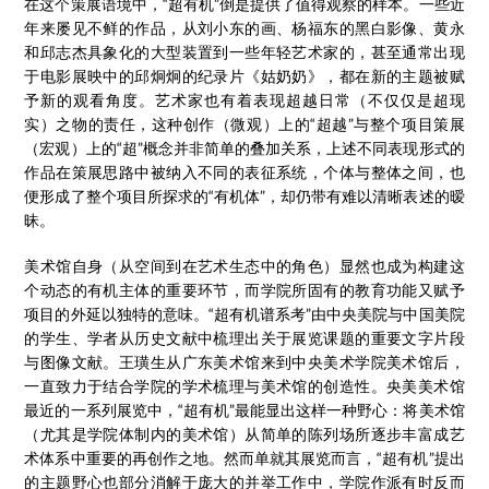
在这个策展语境中，“超有机”倒是提供了值得观察的样本。一些近
年来屡见不鲜的作品，从刘小东的画、杨福东的黑白影像、黄永
和邱志杰具象化的大型装置到一些年轻艺术家的，甚至通常出现
于电影展映中的邱炯炯的纪录片《姑奶奶》，都在新的主题被赋
予新的观看角度。艺术家也有着表现超越日常（不仅仅是超现
实）之物的责任，这种创作（微观）上的“超越”与整个项目策展
（宏观）上的“超”概念并非简单的叠加关系，上述不同表现形式的
作品在策展思路中被纳入不同的表征系统，个体与整体之间，也
便形成了整个项目所探求的“有机体”，却仍带有难以清晰表述的暧
昧。
美术馆自身（从空间到在艺术生态中的角色）显然也成为构建这
个动态的有机主体的重要环节，而学院所固有的教育功能又赋予
项目的外延以独特的意味。“超有机谱系考”由中央美院与中国美院
的学生、学者从历史文献中梳理出关于展览课题的重要文字片段
与图像文献。王璜生从广东美术馆来到中央美术学院美术馆后，
一直致力于结合学院的学术梳理与美术馆的创造性。央美美术馆
最近的一系列展览中，“超有机”最能显出这样一种野心：将美术馆
（尤其是学院体制内的美术馆）从简单的陈列场所逐步丰富成艺
术体系中重要的再创作之地。然而单就其展览而言，“超有机”提出
的主题野心也部分消解于庞大的并举工作中，学院作派有时反而