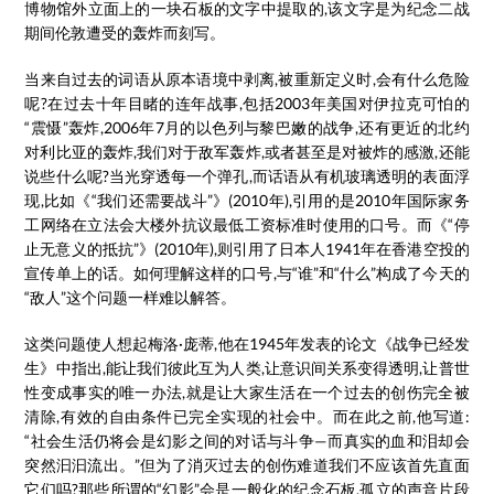
博物馆外立面上的一块石板的文字中提取的,该文字是为纪念二战
期间伦敦遭受的轰炸而刻写。
当来自过去的词语从原本语境中剥离,被重新定义时,会有什么危险
呢?在过去十年目睹的连年战事,包括2003年美国对伊拉克可怕的
“震慑”轰炸,2006年7月的以色列与黎巴嫩的战争,还有更近的北约
对利比亚的轰炸,我们对于敌军轰炸,或者甚至是对被炸的感激,还能
说些什么呢?当光穿透每一个弹孔,而话语从有机玻璃透明的表面浮
现,比如《“我们还需要战斗”》(2010年),引用的是2010年国际家务
工网络在立法会大楼外抗议最低工资标准时使用的口号。而《“停
止无意义的抵抗”》(2010年),则引用了日本人1941年在香港空投的
宣传单上的话。如何理解这样的口号,与“谁”和“什么”构成了今天的
“敌人”这个问题一样难以解答。
这类问题使人想起梅洛·庞蒂,他在1945年发表的论文《战争已经发
生》中指出,能让我们彼此互为人类,让意识间关系变得透明,让普世
性变成事实的唯一办法,就是让大家生活在一个过去的创伤完全被
清除,有效的自由条件已完全实现的社会中。而在此之前,他写道:
“社会生活仍将会是幻影之间的对话与斗争—而真实的血和泪却会
突然汩汩流出。”但为了消灭过去的创伤难道我们不应该首先直面
它们吗?那些所谓的“幻影”会是一般化的纪念石板,孤立的声音片段