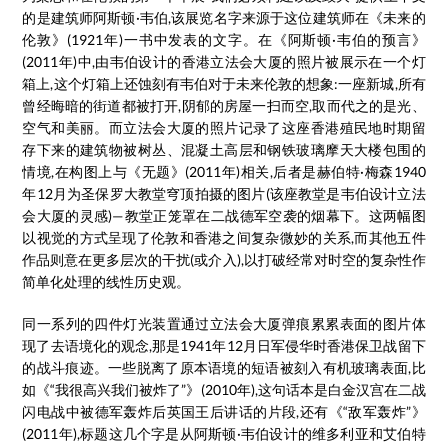
的是建筑师阿斯顿·韦伯,该展览名字来源于这位建筑师在《未来的
伦敦》(1921年)一书中发表的文字。在《阿斯顿·韦伯的预言》
(2011年)中,由韦伯设计的香港立法会大厦的照片被展示在一个灯
箱上,这个灯箱上还蚀刻有韦伯对于未来伦敦的想象:一座新城,所有
曾经晦暗的街道都被打开,阴郁的房屋一扫而空,取而代之的是光、
空气和美丽。而立法会大厦的照片记录了这座香港殖民地时期留
存下来的建筑物被树丛、混凝土高层和钢铁玻璃摩天大楼包围的
情境,在构图上与《无题》(2011年)相关,后者是赫伯特·梅森1940
年12月为圣保罗大教堂穹顶拍摄的图片(该座教堂是韦伯设计立法
会大厦的灵感)—教堂正笼罩在二战德军空袭的烟幕下。这两幅图
以视觉的方式呈现了伦敦和香港之间复杂微妙的关系,而其他五件
作品则意在更多层次的干扰(或介入),以打破经常对时空的复杂性作
简单化处理的线性历史观。
同一系列的四件灯光装置通过立法会大厦弹痕累累表面的图片体
现了去语境化的观念,那是1941年12月日军侵华时香港保卫战留下
的战斗痕迹。一些脱离了原本语境的短语被刻入有机玻璃表面,比
如《“我很高兴我们被炸了”》(2010年),这句话本是白金汉宫在二战
闪电战中被德军轰炸后英国王后讲话的片段,还有《“敌军轰炸”》
(2011年),标题这几个字是从阿斯顿·韦伯设计的维多利亚和艾伯特