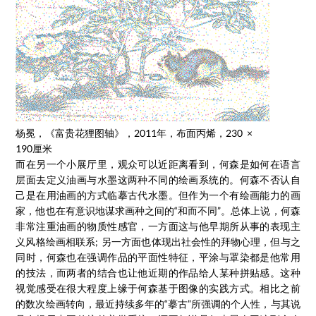
杨冕，《富贵花狸图轴》，2011年，布面丙烯，230 ×
190厘米
而在另一个小展厅里，观众可以近距离看到，何森是如何在语言
层面去定义油画与水墨这两种不同的绘画系统的。何森不否认自
己是在用油画的方式临摹古代水墨。但作为一个有绘画能力的画
家，他也在有意识地谋求画种之间的“和而不同”。总体上说，何森
非常注重油画的物质性感官，一方面这与他早期所从事的表现主
义风格绘画相联系; 另一方面也体现出社会性的拜物心理，但与之
同时，何森也在强调作品的平面性特征，平涂与罩染都是他常用
的技法，而两者的结合也让他近期的作品给人某种拼贴感。这种
视觉感受在很大程度上缘于何森基于图像的实践方式。相比之前
的数次绘画转向，最近持续多年的“摹古”所强调的个人性，与其说