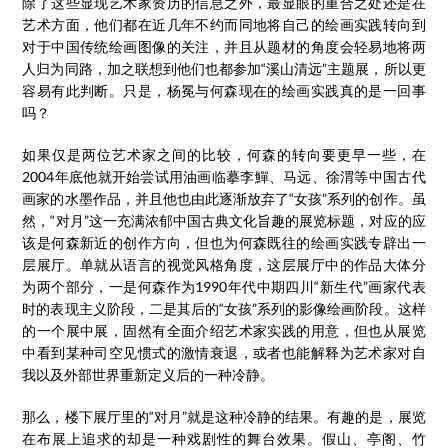
除了这些显现艺术家资历的信息之外，最显眼的重合之处还是在
艺术方面，他们都在近几年不约而同地将自己的绘画实践转向到
对于中国传统绘画图像的关注，并且从题材的角度会轻易地将两
人归为同路，加之联想到他们也都参加“溪山清远”主题展，所以更
容易有此判断。只是，杨冕与何森现在的绘画实践真的是一回事
吗？
如果仅是两位艺术家之间的比较，何森的转向要更早一些，在
2004年底他就开始尝试用油画临摹李鱓、马远、徐渭等中国古代
画家的水墨作品，并且他也由此逐渐放弃了“女孩”系列的创作。虽
然，“对月”这一充满浓郁中国古典文化旨趣的展览标题，对应的应
该是何森新近的创作方向，但也为何森既往的绘画实践专辟出一
层展厅。单就从语言的视觉风格角度，这层展厅中的作品大体分
为两个部分，一是何森作为1990年代中期四川“新生代”画家代表
时的表现主义阶段，二是其后的“女孩”系列的影像绘画阶段。这样
的一个展中展，固然有全面介绍艺术家实践的用意，但也从展览
中看到某种司空见惯式的激情衰退，或者也能解释为艺术家对自
我以及外部世界重新定义后的一种冷静。
那么，楼下展厅里的“对月”就是这种冷静的结果。有趣的是，展览
在布展上追求的却是一种戏剧性的舞台效果。假山、亭阁、竹