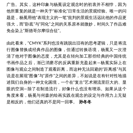
广告。其实，这种印象与杨冕设定观念时的初衷并不相悖，因为
他所重复的就是一种关于“标准化”日常生活的景观经验。唯一的问
题是，杨冕用他“表现主义的一笔”批判的景观生活远比他的作品更
强大，而“卧底”与“同化”之间的关系原本就微妙，时间久了作品难
免会染上“斯德哥尔摩综合征”。
由此看来，“CMYK”系列也没有跳脱出旧有的思考逻辑，只是将流
行图像替换成经典作品的图像，但通过转换语境，杨冕又一次澄
清了他对于图像的态度，尤其是在转向加工那些经典的中国传统
书画作品之后，渐已消磨尽的反讽重新充盈起来—杨冕实际上在
图像与观众之间制造了观看距离，而这种无法回避的“距离感”与其
说是在展现“图像”与“原作”之间的差异，不如说是在有针对性地描
述我们自身的一种文化困境，一个在“复古”艺术潮流里巨大的、显
眼的空洞—除了在制造流行，好像什么也没有增添。如果从这个
角度来看，杨冕与何森的绘画实践在观念的设定与作用力上无疑
是相反的，他们还真的不是同一回事。
孙冬冬