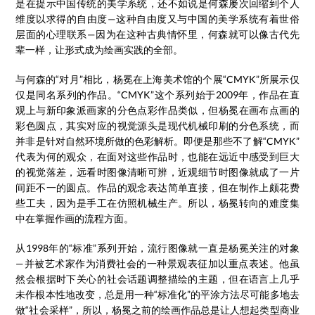
是在提示中国传统的美学系统，还不如说是何森屡次回缩到个人
维度以求得的自由度—这种自由度又与中国的美学系统有着世俗
层面的心理联系—因为在这种古典情怀里，何森就可以像古代先
辈一样，让形式成为绘画实践的全部。
与何森的“对月”相比，杨冕在上海美术馆的个展“CMYK”所展示仅
仅是同名系列的作品。“CMYK”这个系列始于2009年，作品在直
观上与新印象派画家的分色点彩作品类似，但杨冕在画布点画的
彩色圆点，其实对应的视觉源头是现代机械印刷的分色系统，而
并非是针对自然环境所做的色彩解析。即便是那些不了解“CMYK”
代表为何的观众，在面对这些作品时，也能在远近中感受到巨大
的视觉落差，远看时图像清晰可辨，近观细节时图像就成了一片
间距不一的圆点。作品的观念表达简单直接，但在制作上颇花费
些工夫，因为是手工在仿照机械生产。所以，杨冕转向的难度集
中在掌握作画的流程方面。
从1998年的“标准”系列开始，流行图像就一直是杨冕关注的对象
—并被艺术家作为消费社会的一种景观表征加以重点表述。他虽
然会根据时下关心的社会话题调整描绘的主题，但在语言上几乎
未作根本性地改变，总是用一种“标准化”的平涂方法尽可能多地去
做“社会采样”，所以，杨冕之前的绘画作品总是让人想起类型商业