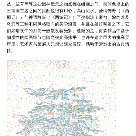
丛、兰草等等这些园林造景之物点缀在组画之间。而深色墙上的
三组画主题之间的搭配也很有用心，高山流水、爱情传奇（《西
厢记》）与神话故事（《西游记》）至少指涉了豪放、婉约以及
奇幻等三种不同风格取向的美学浪漫，并且在射灯照射之下，它
们如暗夜中的月亮一般散发着光辉。遗憾的是，何森作品中基于
物质性的绘画细节也随之被光亮抹平，也许在这个巨大的挑高展
厅里，艺术家与策展人只想让观众浸淫、感动于营造出的古典情
怀。