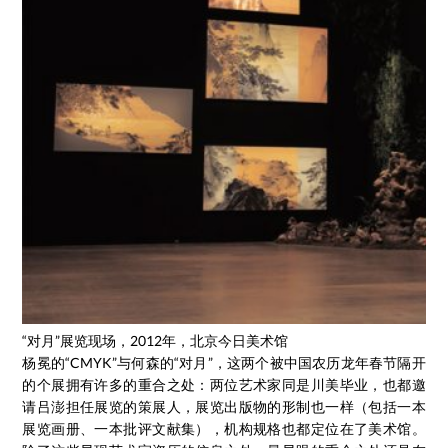
“对月”展览现场，2012年，北京今日美术馆
杨冕的“CMYK”与何森的“对月”，这两个被中国农历龙年春节隔开
的个展拥有许多的重合之处：两位艺术家同是川美毕业，也都邀
请吕澎担任展览的策展人，展览出版物的形制也一样（包括一本
展览画册、一本批评文献集），机构规格也都定位在了美术馆。