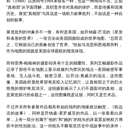
和《1984》以房间号1984来命名一样，也是一种用词不当。正如
“真相部”从字面理解，其职责并非对真相的保护，而是传播和混淆
历史。展览“真相部”与其说是一场权力叙事批判，不如说是一种自
创的叙事。
展览批判的对象并不一致，有时是美国，如乔纳森·芒克的《星形
和条形的世界》，一张完全由美国国旗组成的世界地图。“总而言
之，它根据自己的形象创造了世界。”恰如马克思和恩格斯所料，
作为地图的国旗是美国全球霸权的视觉体现。
而特雷弗·帕格林的摄影却具有十足的颠覆性。系列五幅摄影作品
记录了那些不在地图上显示或被列为禁区的地点—美国秘密军事
基地、无人战斗机、秘密卫星。以乔治·奥威尔的说法，这些图
像，美国政府显然希望将其投入记忆洞穴，让真相部之下的烈火
熊熊的熔炉将其消灭。这组摄影揭示了人们不愿面对的真相，这
是展览探讨的命题之一，这些图像既是证据，同时又是艺术品。
不过并非所有参展作品都具有如此锐利的地缘政治触觉，《枕边
话的故事》，同样是乔纳森·霍罗威茨的作品，以一张垂着白床
单，上有一双分别属于“他的”和“她的”的枕头的床装置反映权力博
弈中的性别政治。这一对枕头不断取笑历史中或故事中的床伴：