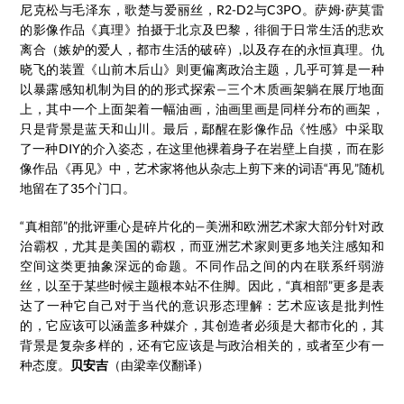
尼克松与毛泽东，歌楚与爱丽丝，R2-D2与C3PO。萨姆·萨莫雷
的影像作品《真理》拍摄于北京及巴黎，徘徊于日常生活的悲欢
离合（嫉妒的爱人，都市生活的破碎）,以及存在的永恒真理。仇
晓飞的装置《山前木后山》则更偏离政治主题，几乎可算是一种
以暴露感知机制为目的的形式探索—三个木质画架躺在展厅地面
上，其中一个上面架着一幅油画，油画里画是同样分布的画架，
只是背景是蓝天和山川。最后，鄢醒在影像作品《性感》中采取
了一种DIY的介入姿态，在这里他裸着身子在岩壁上自摸，而在影
像作品《再见》中，艺术家将他从杂志上剪下来的词语“再见”随机
地留在了35个门口。
“真相部”的批评重心是碎片化的—美洲和欧洲艺术家大部分针对政
治霸权，尤其是美国的霸权，而亚洲艺术家则更多地关注感知和
空间这类更抽象深远的命题。不同作品之间的内在联系纤弱游
丝，以至于某些时候主题根本站不住脚。因此，“真相部”更多是表
达了一种它自己对于当代的意识形态理解：艺术应该是批判性
的，它应该可以涵盖多种媒介，其创造者必须是大都市化的，其
背景是复杂多样的，还有它应该是与政治相关的，或者至少有一
种态度。
贝安吉
（由梁幸仪翻译）