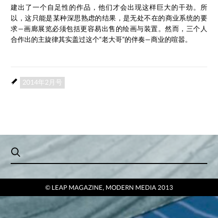
建出了一个自足性的作品，他们才会出现这样巨大的干劲。所
以，这只能是某种深思熟虑的结果，是无处不在的商业系统的要
求—画廊展览必须包括更容易出售的绘画与装置。然而，三个人
合作出的主旋律其实盖过这个“老大哥”的伴奏—商业的喧嚣。
2014年2月号
© LEAP MAGAZINE, MODERN MEDIA 2013