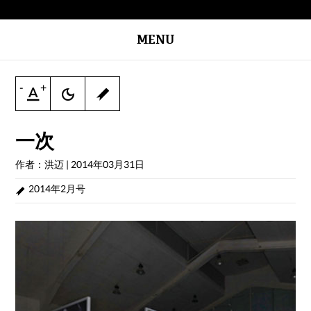
MENU
-
+
一次
作者：洪迈
|
2014年03月31日
2014年2月号