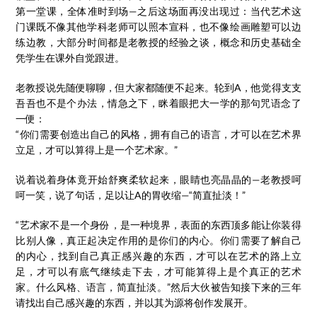
第一堂课，全体准时到场—之后这场面再没出现过：当代艺术这
门课既不像其他学科老师可以照本宣科，也不像绘画雕塑可以边
练边教，大部分时间都是老教授的经验之谈，概念和历史基础全
凭学生在课外自觉跟进。
老教授说先随便聊聊，但大家都随便不起来。轮到A，他觉得支支
吾吾也不是个办法，情急之下，眯着眼把大一学的那句咒语念了
一便：
“你们需要创造出自己的风格，拥有自己的语言，才可以在艺术界
立足，才可以算得上是一个艺术家。”
说着说着身体竟开始舒爽柔软起来，眼睛也亮晶晶的—老教授呵
呵一笑，说了句话，足以让A的胃收缩—“简直扯淡！”
“艺术家不是一个身份，是一种境界，表面的东西顶多能让你装得
比别人像，真正起决定作用的是你们的内心。你们需要了解自己
的内心，找到自己真正感兴趣的东西，才可以在艺术的路上立
足，才可以有底气继续走下去，才可能算得上是个真正的艺术
家。什么风格、语言，简直扯淡。”然后大伙被告知接下来的三年
请找出自己感兴趣的东西，并以其为源将创作发展开。