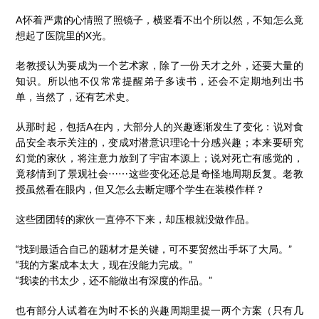
A怀着严肃的心情照了照镜子，横竖看不出个所以然，不知怎么竟
想起了医院里的X光。
老教授认为要成为一个艺术家，除了一份天才之外，还要大量的
知识。所以他不仅常常提醒弟子多读书，还会不定期地列出书
单，当然了，还有艺术史。
从那时起，包括A在内，大部分人的兴趣逐渐发生了变化：说对食
品安全表示关注的，变成对潜意识理论十分感兴趣；本来要研究
幻觉的家伙，将注意力放到了宇宙本源上；说对死亡有感觉的，
竟移情到了景观社会⋯⋯这些变化还总是奇怪地周期反复。老教
授虽然看在眼内，但又怎么去断定哪个学生在装模作样？
这些团团转的家伙一直停不下来，却压根就没做作品。
“找到最适合自己的题材才是关键，可不要贸然出手坏了大局。”
“我的方案成本太大，现在没能力完成。”
“我读的书太少，还不能做出有深度的作品。”
也有部分人试着在为时不长的兴趣周期里提一两个方案（只有几