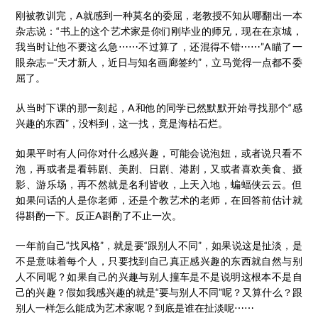
刚被教训完，A就感到一种莫名的委屈，老教授不知从哪翻出一本
杂志说：“书上的这个艺术家是你们刚毕业的师兄，现在在京城，
我当时让他不要这么急⋯⋯不过算了，还混得不错⋯⋯”A瞄了一
眼杂志—“天才新人，近日与知名画廊签约”，立马觉得一点都不委
屈了。
从当时下课的那一刻起，A和他的同学已然默默开始寻找那个“感
兴趣的东西”，没料到，这一找，竟是海枯石烂。
如果平时有人问你对什么感兴趣，可能会说泡妞，或者说只看不
泡，再或者是看韩剧、美剧、日剧、港剧，又或者喜欢美食、摄
影、游乐场，再不然就是名利皆收，上天入地，蝙蝠侠云云。但
如果问话的人是你老师，还是个教艺术的老师，在回答前估计就
得斟酌一下。反正A斟酌了不止一次。
一年前自己“找风格”，就是要“跟别人不同”，如果说这是扯淡，是
不是意味着每个人，只要找到自己真正感兴趣的东西就自然与别
人不同呢？如果自己的兴趣与别人撞车是不是说明这根本不是自
己的兴趣？假如我感兴趣的就是“要与别人不同”呢？又算什么？跟
别人一样怎么能成为艺术家呢？到底是谁在扯淡呢⋯⋯