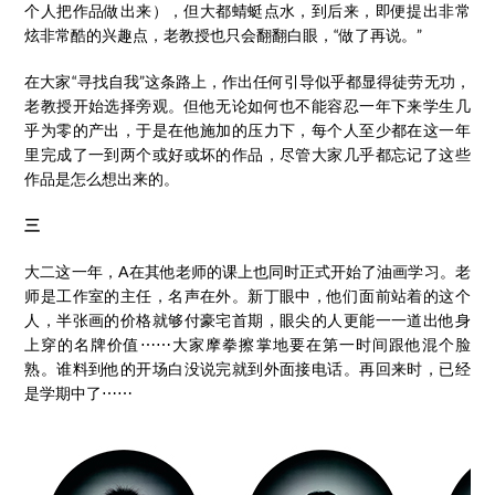
个人把作品做出来），但大都蜻蜓点水，到后来，即便提出非常
炫非常酷的兴趣点，老教授也只会翻翻白眼，“做了再说。”
在大家“寻找自我”这条路上，作出任何引导似乎都显得徒劳无功，
老教授开始选择旁观。但他无论如何也不能容忍一年下来学生几
乎为零的产出，于是在他施加的压力下，每个人至少都在这一年
里完成了一到两个或好或坏的作品，尽管大家几乎都忘记了这些
作品是怎么想出来的。
三
大二这一年，A在其他老师的课上也同时正式开始了油画学习。老
师是工作室的主任，名声在外。新丁眼中，他们面前站着的这个
人，半张画的价格就够付豪宅首期，眼尖的人更能一一道出他身
上穿的名牌价值⋯⋯大家摩拳擦掌地要在第一时间跟他混个脸
熟。谁料到他的开场白没说完就到外面接电话。再回来时，已经
是学期中了⋯⋯