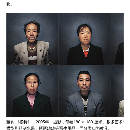
化。
董钧,《模特》，2005年，摄影，每幅180 × 180 厘米。很多艺术院
模型和蜡制水果，瓶瓶罐罐等写生用品一同分类归为教具。