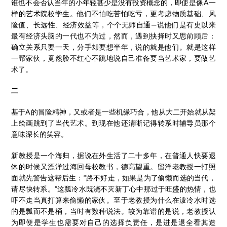
谁也不会否认当年的小年轻甚少是没有投资概念的，即使是像A一
样的艺术院校学生。他们不怕吃苦怕吃亏，更考虑物质基础、风
险值、长远性、经济效益等，个个无师自通—说他们是有史以来
最有经济头脑的一代也不为过，然而，遇到抉择时又思前顾后：
确立关系只要一天，分手却要想半年，说的就是他们。就是这样
一帮家伙，竟然脸不红心不跳地说自己准备要当艺术家，要做艺
术了。
二
基于A的冒险精神，又或者是一些机缘巧合，他从大二开始就从架
上绘画跳到了当代艺术。到现在他还清晰记得转系时辅导员那个
意味深长的笑容。
新教授是一个海归，据说在外生活了二十多年，在普通人快要退
休的时候又漂洋过海回母校教书，德高望重。留洋老教授一打照
面就先警告这帮后生：“路不好走，如果是为了偷懒而选的当代，
请尽快转系。”这瓢冷水既浇不灭新丁心中那过于旺盛的热情，也
吓不走当真打算来偷懒的家伙。至于老教授为什么在泼冷水时选
的是瓢而不是桶，当时有数种说法。较为靠谱的是说，老教授认
为即便是学生也需要对自己的选择负责任，是进是退全看其造