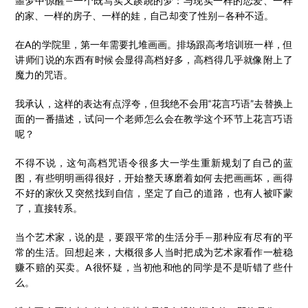
噩梦中惊醒—一个既写实又蹊跷的梦：与现实一样的恋爱、一样
的家、一样的房子、一样的娃，自己却变了性别—各种不适。
在A的学院里，第一年需要扎堆画画。排场跟高考培训班一样，但
讲师们说的东西有时候会显得高档好多，高档得几乎就像附上了
魔力的咒语。
我承认，这样的表达有点浮夸，但我绝不会用“花言巧语”去替换上
面的一番描述，试问一个老师怎么会在教学这个环节上花言巧语
呢？
不得不说，这句高档咒语令很多大一学生重新规划了自己的蓝
图，有些明明画得很好，开始整天琢磨着如何去把画画坏，画得
不好的家伙又突然找到自信，坚定了自己的道路，也有人被吓蒙
了，直接转系。
当个艺术家，说的是，要跟平常的生活分手—那种应有尽有的平
常的生活。回想起来，大概很多人当时把成为艺术家看作一桩稳
赚不赔的买卖。A很怀疑，当初他和他的同学是不是听错了些什
么。