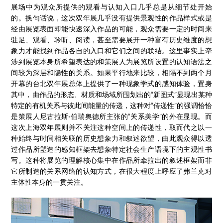
展场中为观众所提供的观看与认知入口几乎总是从细节处开始
的。换句话说，这次双年展几乎没有提供景观性的作品样式或是
经由展览表面即能快速深入作品的可能，观众需要一定的时间来
驻足、观看、聆听、阅读，甚至需要展开一种富有历史维度的想
象力才能找到作品各自的入口和它们之间的联结。这里事实上牵
涉到展览本身所希望表达的和策展人为展览所设置的认知语法之
间较为深层和隐性的关系。如果平行地来比较，相隔不到两个月
开幕的台北双年展总体上提供了一种现象学式的感知体验，置身
其中，由作品的形态、材质和场域所围划出的“新图式”显现出某种
特定的有机关系与彼此间能量的传递，这种对“传递性”的强调恰恰
是策展人尼古拉斯·伯瑞奥德所主张的“关系美学”的外在显现。而
这次上海双年展则并不关注这种空间上的传递性，取而代之以一
种始终与时间相关联的历史想象力和叙述欲望，由此观众得以透
过作品所塑造的感知框架去想象特定社会生产语境下的主观性书
写。这种将展览的理解核心集中在作品所牵拉出的叙述框架而非
它所制造的关系网络的认知方式，在很大程度上呼应了弗兰克对
主体性本身的一贯关注。