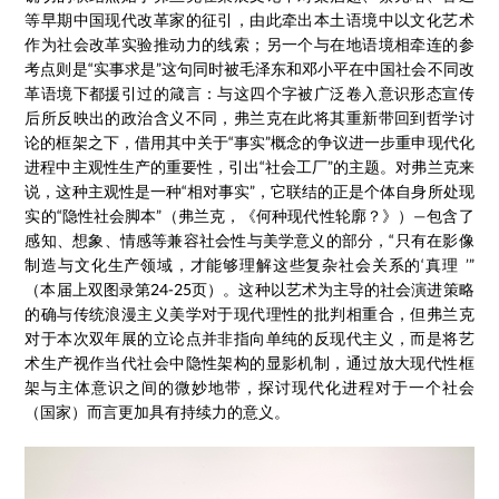
等早期中国现代改革家的征引，由此牵出本土语境中以文化艺术
作为社会改革实验推动力的线索；另一个与在地语境相牵连的参
考点则是“实事求是”这句同时被毛泽东和邓小平在中国社会不同改
革语境下都援引过的箴言：与这四个字被广泛卷入意识形态宣传
后所反映出的政治含义不同，弗兰克在此将其重新带回到哲学讨
论的框架之下，借用其中关于“事实”概念的争议进一步重申现代化
进程中主观性生产的重要性，引出“社会工厂”的主题。对弗兰克来
说，这种主观性是一种“相对事实”，它联结的正是个体自身所处现
实的“隐性社会脚本”（弗兰克，《何种现代性轮廓？》）—包含了
感知、想象、情感等兼容社会性与美学意义的部分，“只有在影像
制造与文化生产领域，才能够理解这些复杂社会关系的‘真理 ’”
（本届上双图录第24-25页）。这种以艺术为主导的社会演进策略
的确与传统浪漫主义美学对于现代理性的批判相重合，但弗兰克
对于本次双年展的立论点并非指向单纯的反现代主义，而是将艺
术生产视作当代社会中隐性架构的显影机制，通过放大现代性框
架与主体意识之间的微妙地带，探讨现代化进程对于一个社会
（国家）而言更加具有持续力的意义。