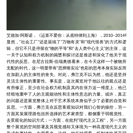
艾德加·阿斯诺，《运算不爱你：从底特律到上海》，2010–2014年
显然，“社会工厂”还是延续了“万物有灵”和“现代怪兽”的方式和逻
辑，但它不只是停留在“物的平等”和“去人类中心主义”的主张，这
一关于认知和权力机制的揭橥和探讨还是推进和深化了他关于现
代性的反思。在尼古拉斯·伯瑞奥德看来，在今天这样一个被物所
支配的时代，这一明显带有“思辨唯实论”色彩的思考本身实际反而
在加剧人的主体性的丧失。对此，弗兰克不以为然，他还是坚持
灵活主体性的重要性。事实是，这次展览对于他以往的观点还是
有所修正，至少在社会权力机制及其内在张力这一维度上，他已
经暗地重申了人的主观能动性和主体性意志的力量。或许，真正
的问题还是展览整体上对于艺术系统本身似乎少了必要的自觉和
反思。一方面，弗兰克在反思客观知识对我们心智的操控，另一
方面其策展理路包括所选择的艺术家类型，都侧重于弱视觉性、
去景观化的知识方式；一方面，在批判“现代主义工程”，另一方面
整个展览的空间部署及其视觉感却又体现为一种高度现代主义的