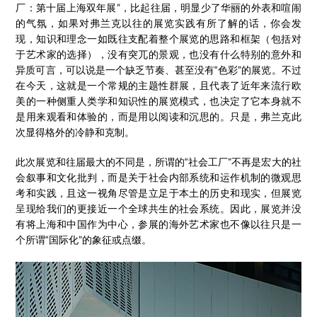
厂：第十届上海双年展”，比起往届，明显少了华丽的外表和喧闹
的气氛，如果对弗兰克以往的展览实践有所了解的话，你会发
现，知识和理念一如既往支配着整个展览的思路和框架（包括对
于艺术家的选择），没有突兀的景观，也没有什么特别的意外和
异质可言，可以说是一个缺乏节奏、甚至没有“色彩”的展览。不过
在今天，这就是一个常规的主题性群展，且代表了近年来流行欧
美的一种侧重人类学和知识性的展览模式，也决定了它本身就不
是用来观看和体验的，而是用以阅读和沉思的。只是，弗兰克此
次显得格外的冷静和克制。
此次展览和往届最大的不同是，所谓的“社会工厂”不再是宏大的社
会叙事和文化批判，而是关于社会内部系统和运作机制的微观思
考和实践，且这一视角尽管是立足于本土的历史和现实，但展览
呈现给我们的更接近一个全球共生的社会系统。因此，展览并没
有将上海和中国作为中心，参展的海外艺术家也不像以往只是一
个所谓“国际化”的象征或点缀。