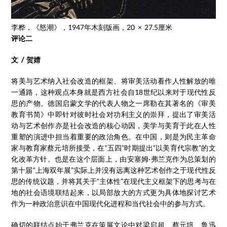
李桦，《怒潮》，1947年木刻版画，20 × 27.5厘米
评论二
文 / 贺婧
将美与艺术纳入社会改造的框架、将审美活动看作人性解放的唯
一通路，这种观点本身就是西方社会自18世纪以来对于现代性反
思的产物。德国启蒙文学的代表人物之一席勒在其著名的《审美
教育书简》中即针对彼时社会对功利主义的崇拜，提出了审美活
动与艺术创作亦是社会改造的核心动因，美学与美育于此在人性
重塑的演进中担当着重要的政治角色。在中国，则是为民主革命
家与教育家蔡元培所接受，在“五四”时期提出“以美育代宗教”的文
化改革方针。也是在这个层面上，由安塞姆·弗兰克作为总策划的
第十届“上海双年展”实际上并没有远离这种艺术创作之于现代性反
思的传统议题，并将其关于“主体性”在现代主义框架下的思考与在
地的社会语境联结起来，以局部放大的方式更为具体地探讨艺术
作为一种政治意识在中国现代化进程和当代社会中的参与方式。
确切的联结点始于弗兰克在策展文论中对梁启超、蔡元培、鲁迅