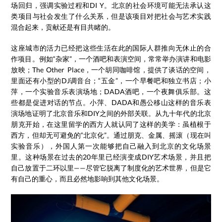
场回归，强调实验过程和DI Y。北京的社会环境可能无法承认这
类项目与社会发生了什么关系，但是该项目对把社会与艺术实践
混合起来，贡献还是有目共睹的。
这座城市的活力已经把这些生活在此的国际人群推向无休止的合
作项目。例如“杂家”，一个酒吧和表演空间，常常举办演讲和电影
放映；The Other Place，一个胡同咖啡馆，提供了谈话的空间，
里面还有小型的DJ调音台；“五金”，一个早餐吧和独立书店；小
萍，一个实验音乐表演场地；DADA酒吧，一个夜舞俱乐部。这
些都是促进对话的节点。小萍、DADA和愚公移山这样的音乐表
演场地证明了北京音乐和DIY之间的外部关联。从九十年代的北京
朋克开始，在这里留学的西方人就认同了这样的美学：虽植根于
西方，但却无可避免的“北京化”。通过朋克、金属、摇滚（现在叫
实验音乐），外国人第一次能够把自己融入到北京的文化场景
里。这种场景在过去的20年里已经演变成DIY艺术场景，并且把
自己放置于二环以里——尽管它脱离了制度化的艺术世界，但是它
有自己的重心，而且必然地影响到其他文化场景。