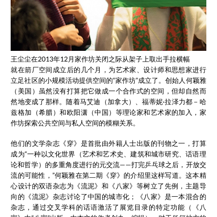
王尘尘在2013年12月家作坊关闭之际从架子上取出手拉横幅
就在箭厂空间成立后的几个月，为艺术家、设计师和思想家进行
立足社区的小规模活动提供空间的“家作坊”成立了。创始人何颖雅
（美国）虽然没有打算把它做成一个合作式的空间，但却自然而
然地变成了那样。随着马艾迪（加拿大）、福蒂妮·拉泽力都－哈
兹格加（希腊）和欧阳潇（中国）等理论家和艺术家的加入，家
作坊探索公共空间与私人空间的模糊关系。
他们的文学杂志《穿》是首批由外籍人士出版的刊物之一，打算
成为“一种以文化世界（艺术和艺术史、建筑和城市研究、话语理
论和哲学）的多重角度进行的元交流——打完乒乓球之后，开放交
流的可能性，”何颖雅在第二期《穿》的介绍里这样写道。这本精
心设计的双语杂志为《流泥》和《八家》等树立了先例，主题导
向的《流泥》杂志讨论了中国的城市化；《八家》是一本混合的
杂志，通过交叉学科的话语激活了展览目录的特定功能（《八