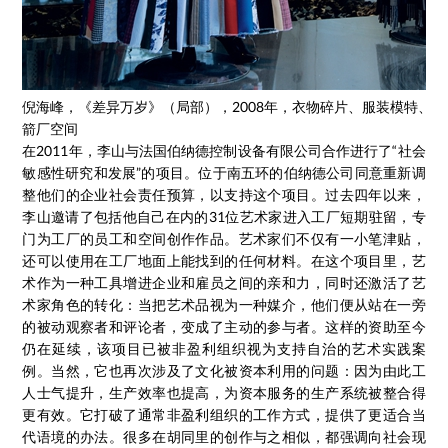
倪海峰，《差异万岁》（局部），2008年，衣物碎片、服装模特、
箭厂空间
在2011年，李山与法国伯纳德控制设备有限公司合作进行了“社会
敏感性研究和发展”的项目。位于南五环的伯纳德公司同意重新调
整他们的企业社会责任预算，以支持这个项目。过去四年以来，
李山邀请了包括他自己在内的31位艺术家进入工厂短期驻留，专
门为工厂的员工和空间创作作品。艺术家们不仅有一小笔津贴，
还可以使用在工厂地面上能找到的任何材料。在这个项目里，艺
术作为一种工具增进企业和雇员之间的亲和力，同时还激活了艺
术家角色的转化：当把艺术品视为一种媒介，他们便从站在一旁
的被动观察者和评论者，变成了主动的参与者。这样的资助至今
仍在延续，该项目已被非盈利组织视为支持自治的艺术实践案
例。当然，它也再次涉及了文化被资本利用的问题：因为由此工
人士气提升，生产效率也提高，为资本服务的生产系统被整合得
更有效。它打破了通常非盈利组织的工作方式，提供了更适合当
代语境的办法。很多在胡同里的创作与之相似，都强调向社会现