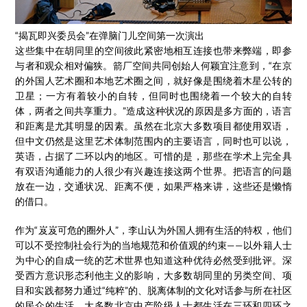
“揭瓦即兴委员会”在弹脑门儿空间第一次演出
这些集中在胡同里的空间彼此紧密地相互连接也带来弊端，即参
与者和观众相对偏狭。箭厂空间共同创始人何颖宜注意到，“在京
的外国人艺术圈和本地艺术圈之间，就好像是围绕着木星公转的
卫星；一方有着较小的自转，但同时也围绕着一个较大的自转
体，两者之间共享重力。”造成这种状况的原因是多方面的，语言
和距离是尤其明显的因素。虽然在北京大多数项目都使用双语，
但中文仍然是这里艺术体制范围内的主要语言，同时也可以说，
英语，占据了二环以内的地区。可惜的是，那些在学术上完全具
有双语沟通能力的人很少有兴趣连接这两个世界。把语言的问题
放在一边，交通状况、距离不便，如果严格来讲，这些还是懒惰
的借口。
作为“岌岌可危的圈外人”，李山认为外国人拥有生活的特权，他们
可以不受控制社会行为的当地规范和价值观的约束——以外籍人士
为中心的自成一统的艺术世界也知道这种优待必然受到批评。深
受西方意识形态利他主义的影响，大多数胡同里的另类空间、项
目和实践都努力通过“纯粹”的、脱离体制的文化对话参与所在社区
的民众的生活。大多数北京中产阶级人士都生活在三环和四环之