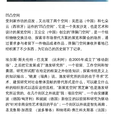
凹凸空间
受到家作坊的启发，又出现了两个空间：吴思远（中国）和七朵
云（西班牙）运作的“凹凸空间”，它是一个美发沙龙，也是艺术和
设计的展览空间；王尘尘（中国）创立的“弹脑门空间”，是一个组
织物物交换活动、探索非市场替代方案的展览和聚会的场所，通
过要求参与者留下一件物品或者作品，弹脑门空间兼收并蓄地已
经积累了不少东西，为它自己的历史留下了记录。
埃尔斯·斯夫伦特－巴克莱 （比利时）在2005年成立了“移动剧
场”，之后把它发展成了“激发研究所”，一个驻留、工作空间和智
囊团。研究所试图“在给定的框架之外创造知识，探索传统意义上
的知识输出，”晓麦（瑞典）说。激发研究所的目的在于寻求“艺
术、建筑研究对社会整体贡献的替代形式是什么，可以建立什么
样的组织形式以适应这些流程。”新展览空间“黑芝麻”也是激发研
究所运营的。在几个街区之外就是“我：项目空间”，一个由安娜夏
波（德国/匈牙利）和妮妮（德国）新创立的以驻留和研究为驱动
的“针对非商业性艺术项目的平台”；一个街区以外就是智先画廊，
圣克鲁斯·加西亚 （波多黎各）和纳塔莉·弗兰科夫斯基（法国）