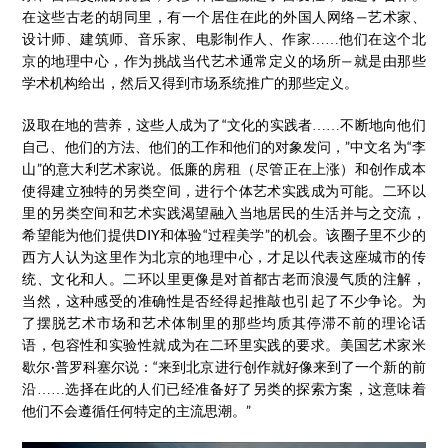
在这些古老的胡同里，有一个居住在此的外国人网络—艺术家、
设计师、建筑师、音乐家、电影制作人、作家……他们在这个北
京的地理中心，作为挑战当代艺术通常定义的场所—就是由那些
学术机构给出，然后又得到市场系统推广的那些定义。
汲取在地的营养，这些人成为了“文化的实践者……不断地向他们
自己、他们的方法、他们的工作和他们的对象发问，”中文名为“李
山”的意大利艺术家说。低廉的房租（尽管正在上涨）和创作成本
使得建立独特的另类空间，进行个体艺术实践成为可能。二环以
里的另类空间和艺术实践渴望融入当地居民的生活并与之交流，
希望能为他们提供DIY和体验“过程美学”的机会。该圈子里不少的
西方人认为这里作为北京的地理中心，才足以代表这座城市的传
统、文化和人。二环以里更像是对首都古老而浪漫气质的注解，
当然，这种感受的准确性是否经得起推敲也引起了不少争论。为
了摆脱艺术市场和艺术体制里的那些均质其停滞不前的理论话
语，包容性和实验性就成为在二环里实践的要求。美国艺术家米
歇尔·普罗科塞尔说：“来到北京进行创作就好像来到了一个新的前
沿……选择在此的人们已经准备好了另类的探索方案，这意味着
他们不会遵循任何特定的主流思潮。”