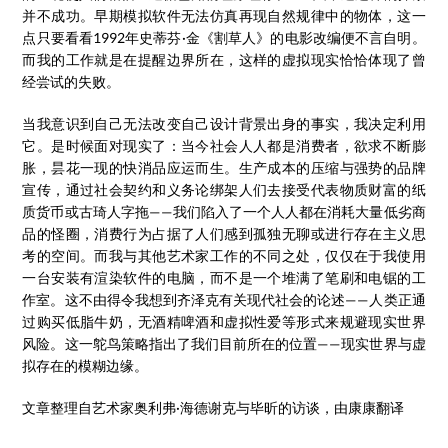
并不成功。早期模拟软件无法仿真再现自然规律中的物体，这一
点只要看看1992年史蒂芬·金《割草人》的电影改编便不言自明。
而我的工作就是在提醒边界所在，这样的虚拟现实恰恰体现了曾
经尝试的失败。
当我意识到自己无法改变自己设计背景出身的事实，我决定利用
它。是时候面对现实了：当今社会人人都是消费者，欲求不断膨
胀，昙花一现的快消品应运而生。生产成本的压缩与强势的品牌
宣传，通过社会契约和义务论绑架人们去接受代表物质财富的纸
质货币或古琦人字拖——我们陷入了一个人人都在消耗大量低劣商
品的怪圈，消费行为占据了人们感到孤独无聊或进行存在主义思
考的空间。而我与其他艺术家工作的不同之处，仅仅在于我使用
一台安装有渲染软件的电脑，而不是一个堆满了笔刷和电锯的工
作室。这不由得令我想到齐泽克有关现代社会的论述——人类正通
过购买低脂牛奶，无酒精啤酒和虚拟性爱等形式来规避现实世界
风险。这一鸵鸟策略指出了我们目前所在的位置——现实世界与虚
拟存在的模糊边缘。
文章整理自艺术家奥利弗·海德谢克与毕昕的访谈，由康康翻译