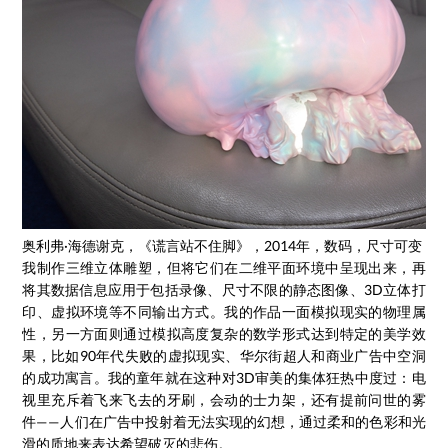
奥利弗·海德谢克，《谎言站不住脚》，2014年，数码，尺寸可变
我制作三维立体雕塑，但将它们在二维平面环境中呈现出来，再
将其数据信息应用于包括录像、尺寸不限的静态图像、3D立体打
印、虚拟环境等不同输出方式。我的作品一面模拟现实的物理属
性，另一方面则通过模拟高度复杂的数学形式达到特定的美学效
果，比如90年代失败的虚拟现实、华尔街超人和商业广告中空洞
的成功寓言。我的童年就在这种对3D审美的集体狂热中度过：电
视里充斥着飞来飞去的牙刷，会动的士力架，还有提前问世的雾
件——人们在广告中投射着无法实现的幻想，通过柔和的色彩和光
滑的质地来表达希望破灭的悲伤。