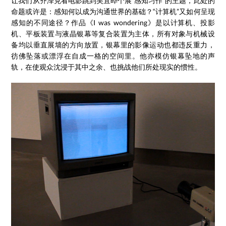
让我们从齐泽克看电影跳到吴宜晔个展“感知习作”的主题，此处的
命题或许是：感知何以成为沟通世界的基础？“计算机”又如何呈现
感知的不同途径？作品《I was wondering》是以计算机、投影
机、平板装置与液晶银幕等复合装置为主体，所有对象与机械设
备均以垂直展墙的方向放置，银幕里的影像运动也都违反重力，
彷佛坠落或漂浮在自成一格的空间里。他亦模仿银幕坠地的声
轨，在使观众沈浸于其中之余、也挑战他们所处现实的惯性。