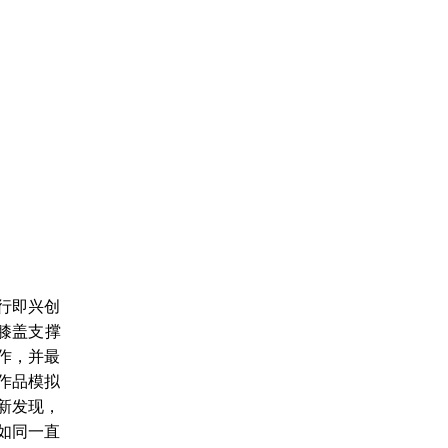
行即兴创
膝盖支撑
作，并最
作品模拟
新发现，
如同一直