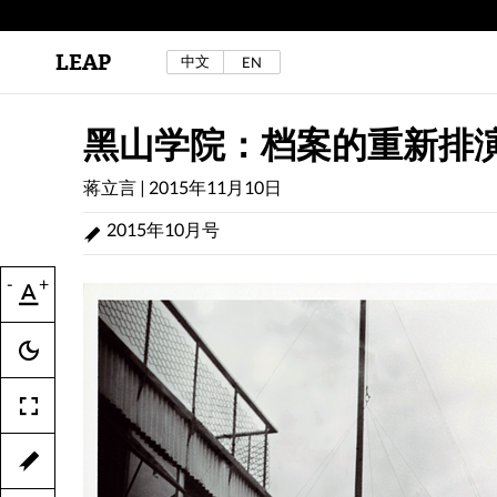
LEAP
中文
EN
区秀诒与陈侑汝，《噩梦摇摆》，2024年。
详见LEAP 2025 秋冬刊《下海游》
黑山学院：档案的重新排
蒋立言
|
2015年11月10日
2015年10月号
-
+