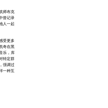
筑师布克
中曾记录
地人一起
感受更多
凯奇在黑
音乐，库
对特定群
，强调过
样一种互