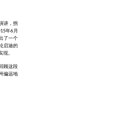
演讲，拐
5年6月
建出了一个
论启迪的
实现。
回顾这段
纳州偏远地