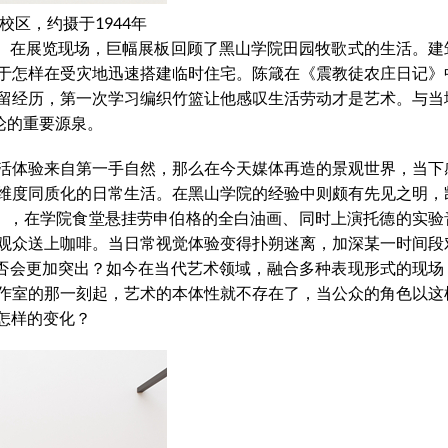
区，约摄于1944年
形。在展览现场，巨幅展板回顾了黑山学院田园牧歌式的生活。建
于怎样在受灾地迅速搭建临时住宅。陈箴在《震教徒农庄日记》
留经历，第一次学习编织竹篮让他感叹生活劳动才是艺术。与当
论的重要源泉。
活体验来自第一手自然，那么在今天媒体再造的景观世界，当下
维度同质化的日常生活。在黑山学院的经验中则颇有先见之明，
》，在学院食堂悬挂劳申伯格的全白油画、同时上演托德的实验
观众送上咖啡。当日常视觉体验变得扑朔迷离，加深某一时间段
是否会更加突出？如今在当代艺术领域，融合多种表现形式的现场
作室的那一刻起，艺术的本体性就不存在了，当公众的角色以这
怎样的变化？