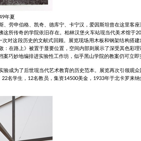
49年夏
斯、劳申伯格、凯奇、德库宁、卡宁汉，爱因斯坦曾在这里客座
佛这所传奇的学院依旧存在。柏林汉堡火车站现当代美术馆于201
年”是一次对这段历史的文献式回顾。展览现场用木板和钢架结构搭
敬：在路上》被置于显要位置，空间内部则展示了深受其色彩理
档案巧妙地编排进实验性工作坊，似乎黑山学院的教案仍可立即
实验成为了后世现当代艺术教育的历史范本。展览再次引领观众
2名学生，12名教员，集资14500美金，1933年于北卡罗来