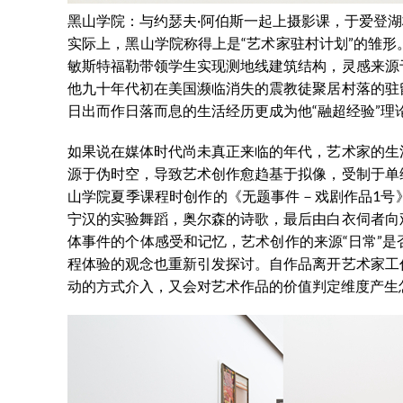
黑山学院：与约瑟夫·阿伯斯一起上摄影课，于爱登湖校
实际上，黑山学院称得上是“艺术家驻村计划”的雏
敏斯特福勒带领学生实现测地线建筑结构，灵感来源
他九十年代初在美国濒临消失的震教徒聚居村落的驻
日出而作日落而息的生活经历更成为他“融超经验”理
如果说在媒体时代尚未真正来临的年代，艺术家的生
源于伪时空，导致艺术创作愈趋基于拟像，受制于单
山学院夏季课程时创作的《无题事件－戏剧作品1号
宁汉的实验舞蹈，奥尔森的诗歌，最后由白衣伺者向
体事件的个体感受和记忆，艺术创作的来源“日常”
程体验的观念也重新引发探讨。自作品离开艺术家工
动的方式介入，又会对艺术作品的价值判定维度产生