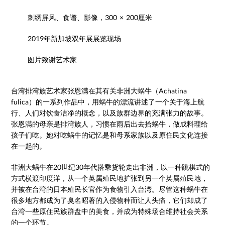
刺绣屏风、食谱、影像，300 × 200厘米
2019年新加坡双年展展览现场
图片致谢艺术家
台湾排湾族艺术家张恩满在其有关非洲大蜗牛（Achatina
fulica）的一系列作品中，用蜗牛的漂流讲述了一个关于海上航
行、人们对饮食洁净的概念，以及族群边界的充满张力的故事。
张恩满的母亲是排湾族人，习惯在雨后出去拾蜗牛，做成料理给
孩子们吃。她对吃蜗牛的记忆是和母系家族以及原住民文化连接
在一起的。
非洲大蜗牛在20世纪30年代搭乘货轮走出非洲，以一种跳棋式的
方式横渡印度洋，从一个英属殖民地扩张到另一个英属殖民地，
并被在台湾的日本殖民长官作为食物引入台湾。尽管这种蜗牛在
很多地方都成为了臭名昭著的入侵物种而让人头痛，它们却成了
台湾一些原住民族群盘中的美食，并成为特殊场合维持社会关系
的一个环节。