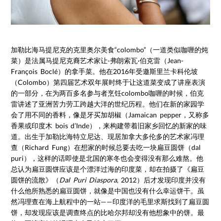
加勒比海马提尼克的克里奥尔美食“colombo”（一道类似咖喱的炖
菜）是法属马提尼克裔艺术家让-弗朗索瓦·伯克雷（Jean-
François Boclé）的拿手菜。他在2016年受邀斯里兰卡科伦坡
（Colombo）第四届艺术双年展时终于让这道菜变成了讲座表演
的一部分，在为两百多名参与者烹饪colombo咖喱的时候，伯克
雷讲述了亚洲苦力劳工跨越大洋的世纪历程。他们在新的家园学
会了用不同的香料，像是牙买加胡椒（Jamaican pepper，又称多
香果或印度木 bois d’Inde），来构建带着旧家乡回忆的新家的味
道。出生于加勒比海特立尼达、现居加拿大多伦多的艺术家冯理
查（Richard Fung）在想家的时候总要去吃一块扁豆圆饼（dal
puri），这样的话即使是北国的寒冬也会变得没有那么难熬。他
总认为扁豆圆饼应该是个漂洋过海的印度菜，却在拍摄了《扁豆
圆饼的流散》（
Dal Puri Diaspora
, 2012）后才发现印度并没有
什么他所熟悉的扁豆圆饼，就像是中国也没有什么幸运饼干。虽
然冯理查在海上航程中的一站——印度洋的毛里求斯找到了扁豆圆
饼，却发现应该是调查终点的比哈尔邦却没有他想象中的饼。最