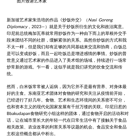
图片致谢艺术家
新加坡艺术家朱浩培的作品《炒饭外交》（
Nasi Goreng
Diplomacy
，2023—）就是关于炒饭所衍生的文化和政治寓意。
印尼前总统梅加瓦蒂就常用炒饭作为一种由下而上的草根外交手
段来团结不同的社群，缓解紧张的关系。虽然你炒饭的方式和我
不太一样，但是我们却有足够的共同基础来交流和协商，白饭总
是可以变成炒饭，而且一起吃饭总是增进感情的事情。炒饭的普
世意义通过艺术家的作品进入了美术馆的场域，持续进行一场常
炒常新的游戏。乍一看，这似乎就是我们讲究的饮食交流和传
统。
然而，白米饭常常被人诟病，因为它并不是最有营养、对身体最
好的主食。东南亚艺术团体对食物的研究和关注从疫情前开始，
已经进行了好几年。食物、艺术和生态环境间的关系密不可分，
也和资本主义的现代化国家发展有千丝万缕的关联。印尼日惹的
Bbakudapan食物研究小组这样的团体，通过食物开启的活动和对
话，让在城市里长大的年轻一代在日常生活中有了接触关于食品
相关政策、农业改革的利害关系等议题的机会。食品安全和食品
主权这些概念都从中析出。