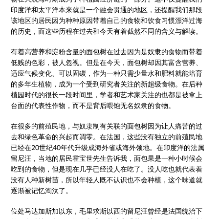
印度洋和太平洋本来就是一个融会贯通的地区，还提醒我们那段
该地区的居民因为种种原因带着自己的食物和饮食习惯漂洋过海
的历史，而这些历程在过去和今天有着截然不同的含义与解读。
有着高营养和淀粉含量的面包树在过去因为是奴隶的食物而带着
低贱的色彩，被人忽视。但是在今天，面包树却因其富含营养、
适应气候变化、可以固碳，作为一种只需少量水和肥料就能培育
的多年生植物，成为一个受到研究者关注的新超级食物。在后种
植园时代的很长一段时间里，学者和艺术家关注的也都是被拿上
台面的代表性作物，而不是背后喂饱无名奴隶的食物。
在很多的前殖民地，与奴隶制有关联的面包树因为让人痛苦的过
去和绿色革命的兴起而凋零。在法国，这些没有独立的前殖民地
已经在20世纪40年代升级成海外省或海外领地。在印度洋的法属
留尼汪，当地的居民霍宝世先生告诉我，面包果是一种小时候会
吃到的食物，但是现在几乎已经没人在吃了。没人吃也就代表着
没有人种新树苗，所以年轻人既不认识也不会种植，这个味道就
逐渐被记忆淘汰了。
位处马达加斯加以东，毛里求斯以西的留尼汪曾经是法国统治下