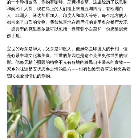
的一个种植园岛，作物有咖啡、蔗糖和香草。这里经历了奴隶制
和契约工人制，现在岛上的人们祖上来自五湖四海，有欧洲白
人、非洲人、马达加斯加人、印度人和华人等等。每个地方的人
都带来了自己的食物。我曾惊喜地在留尼汪的克里奥尔餐厅发现
一桌典型的克里奥尔饭可以包括一盘蒜蓉小白菜和一份奶酪焗烤
佛手瓜。
宝世的母亲是华人，父亲是印度人。他虽然是印度人的长相，但
是心系中华文化和美食。宝世的菜园也是这个克里奥尔世界的缩
影。他每天精心照顾的植物不光有各地的移民自主带来的食物——
家乡的味道是安抚思乡之情的良方——也有如波旁香草这种夹杂着
殖民地爱恨情仇的作物。