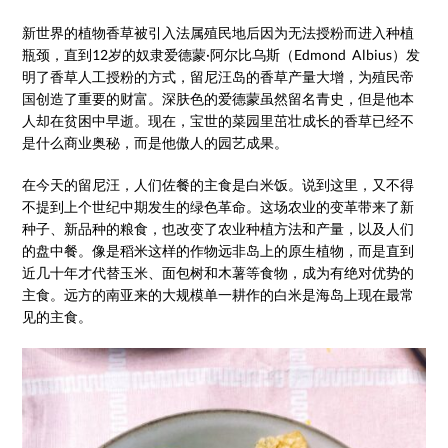
新世界的植物香草被引入法属殖民地后因为无法授粉而进入种植
瓶颈，直到12岁的奴隶爱德蒙·阿尔比乌斯（Edmond Albius）发
明了香草人工授粉的方式，留尼汪岛的香草产量大增，为殖民帝
国创造了重要的财富。深肤色的爱德蒙虽然留名青史，但是他本
人却在贫困中早逝。现在，宝世的菜园里茁壮成长的香草已经不
是什么商业奥秘，而是他傲人的园艺成果。
在今天的留尼汪，人们佐餐的主食是白米饭。说到这里，又不得
不提到上个世纪中期发生的绿色革命。这场农业的变革带来了新
种子、新品种的粮食，也改变了农业种植方法和产量，以及人们
的盘中餐。像是稻米这样的作物远非岛上的原生植物，而是直到
近几十年才代替玉米、面包树和木薯等食物，成为有绝对优势的
主食。远方的南亚来的大规模单一耕作的白米是海岛上现在最常
见的主食。