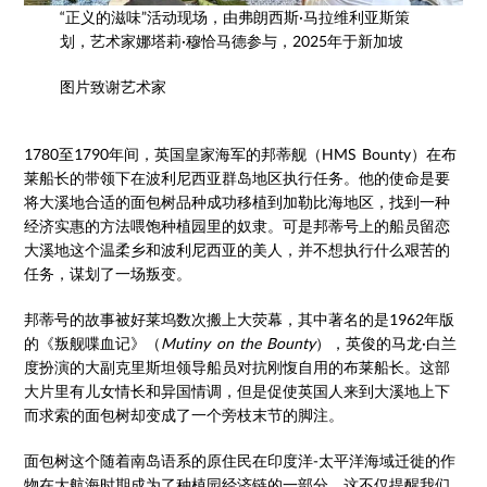
“正义的滋味”活动现场，由弗朗西斯·马拉维利亚斯策
划，艺术家娜塔莉·穆恰马德参与，2025年于新加坡
图片致谢艺术家
1780至1790年间，英国皇家海军的邦蒂舰（HMS Bounty）在布
莱船长的带领下在波利尼西亚群岛地区执行任务。他的使命是要
将大溪地合适的面包树品种成功移植到加勒比海地区，找到一种
经济实惠的方法喂饱种植园里的奴隶。可是邦蒂号上的船员留恋
大溪地这个温柔乡和波利尼西亚的美人，并不想执行什么艰苦的
任务，谋划了一场叛变。
邦蒂号的故事被好莱坞数次搬上大荧幕，其中著名的是1962年版
的《叛舰喋血记》（
Mutiny on the Bounty
），英俊的马龙·白兰
度扮演的大副克里斯坦领导船员对抗刚愎自用的布莱船长。这部
大片里有儿女情长和异国情调，但是促使英国人来到大溪地上下
而求索的面包树却变成了一个旁枝末节的脚注。
面包树这个随着南岛语系的原住民在印度洋-太平洋海域迁徙的作
物在大航海时期成为了种植园经济链的一部分。这不仅提醒我们