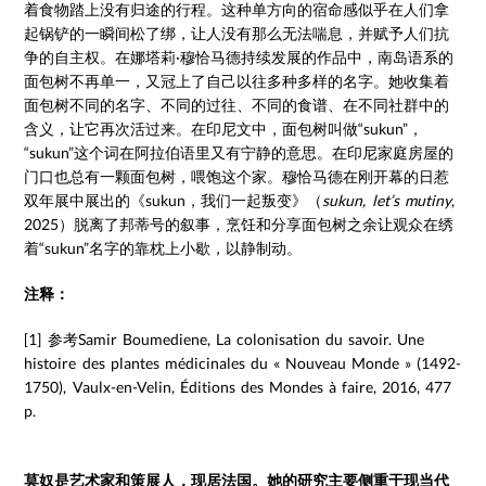
着食物踏上没有归途的行程。这种单方向的宿命感似乎在人们拿
起锅铲的一瞬间松了绑，让人没有那么无法喘息，并赋予人们抗
争的自主权。在娜塔莉·穆恰马德持续发展的作品中，南岛语系的
面包树不再单一，又冠上了自己以往多种多样的名字。她收集着
面包树不同的名字、不同的过往、不同的食谱、在不同社群中的
含义，让它再次活过来。在印尼文中，面包树叫做“sukun”，
“sukun”这个词在阿拉伯语里又有宁静的意思。在印尼家庭房屋的
门口也总有一颗面包树，喂饱这个家。穆恰马德在刚开幕的日惹
双年展中展出的《sukun，我们一起叛变》（
sukun, let’s mutiny
,
2025）脱离了邦蒂号的叙事，烹饪和分享面包树之余让观众在绣
着“sukun”名字的靠枕上小歇，以静制动。
注释：
[1] 参考Samir Boumediene, La colonisation du savoir. Une
histoire des plantes médicinales du « Nouveau Monde » (1492-
1750), Vaulx-en-Velin, Éditions des Mondes à faire, 2016, 477
p.
莫奴是艺术家和策展人，现居法国。她的研究主要侧重于现当代