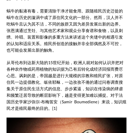
蜗牛的黏液有毒，需要清除干净才能食用。跟随殖民历史迁徙的
蜗牛在历史的漩涡中成了原住民文化的一部分。然而，汉人并不
吃蜗牛且认为其不洁，不同的族群又因为差异发展出新的边界。
张恩满通过烹饪、与其他艺术家和观众分享食谱和食物，以及刺
绣、吟唱、装置和影像的多重方法来讲述这个夹缝中的相遇引发
的认知和适应关系。殖民所创造的接触并非全部偶然及不可控，
也可能会发展出新的触角。
从哥伦布到达新大陆的15世纪开始，欧洲人就对如何认识并把对
各种农作物或药用植物的知识据为己有后转化成经济回报而费尽
心思。讽刺的是，帝国越是进行大规模的宗教和殖民扩张，对原
住民一边提倡教化、皈依耶稣，一边孜孜不倦的通过问卷调查搜
集关于原住民生活方式的信息、步步紧逼，知识在传染病的肆虐
和频繁迁居导致的断层影响下，越是变得更加难以捕捉。对于法
国历史学家沙弥尔·布梅笛安（Samir Boumediene）来说，知识殖
民才是殖民最终的目的。[1]