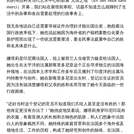
郊的马拉科夫当代艺术中心的群展“无情之地”（En des lieux sans
merci）开幕，我们站在展馆前寒暄。话题不知道怎么就聊到了生
活中的杂事和各自需要处理的行政事务上。
我无奈地说自己还需要等候证件办理好才能出国出差，抱怨着法
国行政效率低下。她也说起她因为海外省的户籍档案数位化要办
新护照而出现了一些状况需要厘清，要去民事法庭重申自己的姓
和名具体是什么。
娜塔莉是印尼裔法国人，祖上被荷兰人当做苦力贩卖给法国人。
她出生在太平洋的法属新喀里多尼亚这个正在寻求独立的法国海
外领地，在法国本土求学和工作多年后又搬到了印度洋的法属马
约特教学与创作。她在新喀里多尼亚出生时，登记出生证的官员
因为没有搞清楚娜塔莉父亲的姓和名而导致了她今天面临的一些
行政困难。
“还好当时这个登记的官员不知道我们爪哇人甚至是没有姓的！那
他肯定更没有办法了！”她俏皮地笑着说。娜塔莉身穿印尼印花布
的衣服，有着亚洲人的长相和古铜色的肌肤，和人们想象中法国
白人的形象截然不同。她特殊的家庭背景和在法国多个海外省及
领地生活、工作的历程，构成了她研究和创作的脉络。在法国，