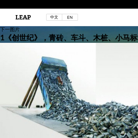
LEAP
中文
EN
区秀诒与陈侑汝，《噩梦摇摆》，2024年。
详见LEAP 2025 秋冬刊《下海游》
下一图片
1《创世纪》，青砖、车斗、木桩、小马标本，4