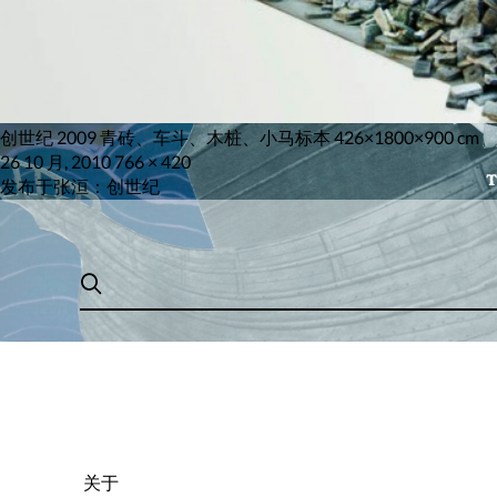
创世纪 2009 青砖、车斗、木桩、小马标本 426×1800×900 cm
发
原
26 10 月, 2010
766 × 420
布
文
始
发布于
张洹：创世纪
于
尺
章
寸
导
航
关于